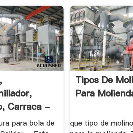
,
Tipos De Mol
illador,
Para Molienda
o, Carraca -
es
nura para bola de
que tipo de molino