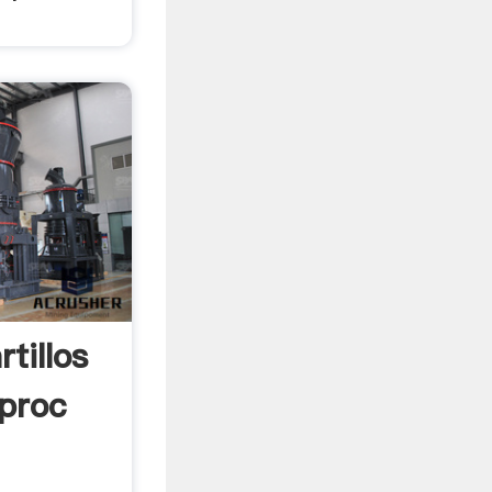
tillos
iproc