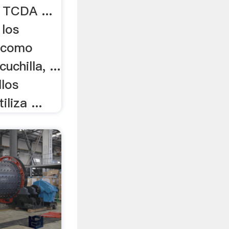
 TCDA ...
 los
s como
uchilla, ...
llos
liza ...