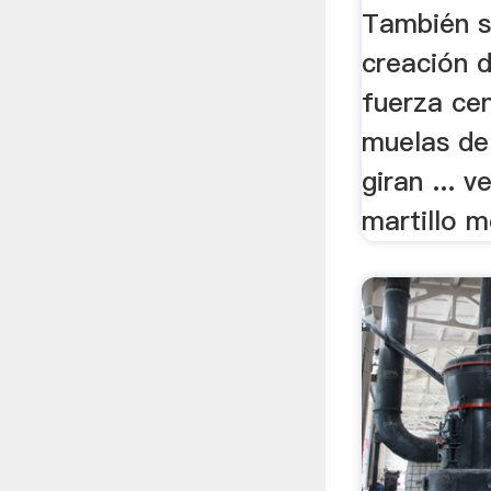
También se
creación d
fuerza ce
muelas de 
giran ... 
martillo mo