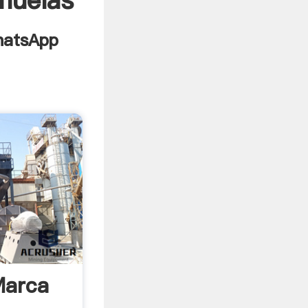
 muelas
Marca