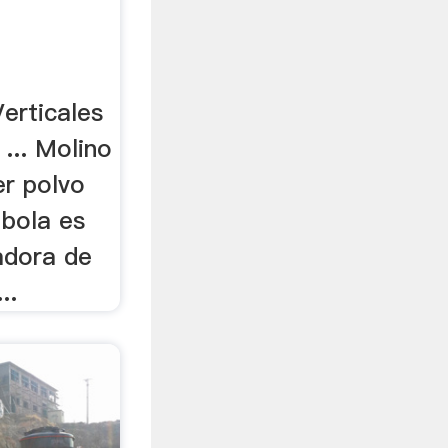
erticales
 ... Molino
er polvo
 bola es
zadora de
..