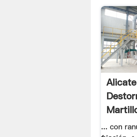
Alicate
Destorn
Martill
Wurth.
... con ra