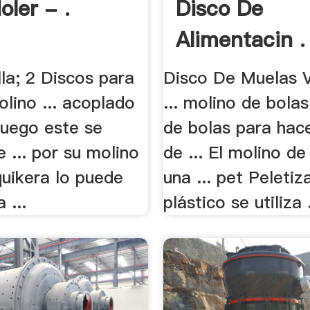
oler - .
Disco De
Alimentacin .
illa; 2 Discos para
Disco De Muelas V
olino ... acoplado
... molino de bolas
luego este se
de bolas para hac
 ... por su molino
de ... El molino de
quikera lo puede
una ... pet Peleti
 ...
plástico se utiliza .