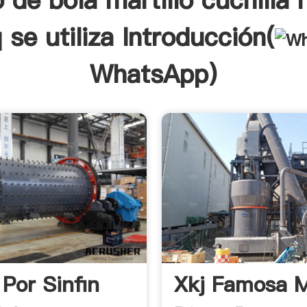
 de bola martillo cuchilla
 se utiliza Introducción(
WhatsApp
)
 Por Sinfin
Xkj Famosa 