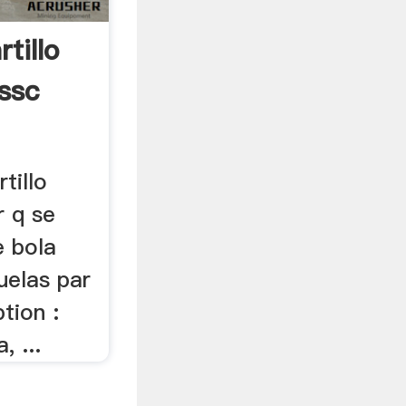
tillo
ssc
tillo
r q se
e bola
muelas par
ption :
, ...