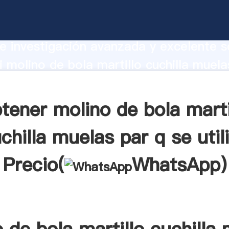
e bola martillo cuchilla muelas par q se 
te Agarrando fuerte capacidad de prod
e investigación avanzada y excelente se
 molino de bola martillo cuchilla muela
za proveedor crea el valor y aporta valo
s clientes.
tener molino de bola marti
chilla muelas par q se util
Precio(
WhatsApp
)