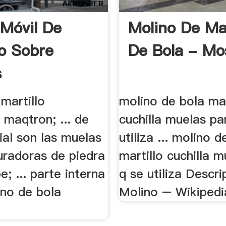
 Móvil De
Molino De Mar
o Sobre
De Bola - Mo
s
martillo
molino de bola mar
 maqtron; ... de
cuchilla muelas pa
ial son las muelas
utiliza ... molino d
turadoras de piedra
martillo cuchilla 
e; ... parte interna
q se utiliza Descri
ino de bola
Molino – Wikipedia