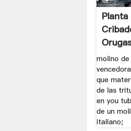
Planta
Cribad
Oruga
molino de 
vencedora
que mater
de las tri
en you tub
de un mol
italiano;