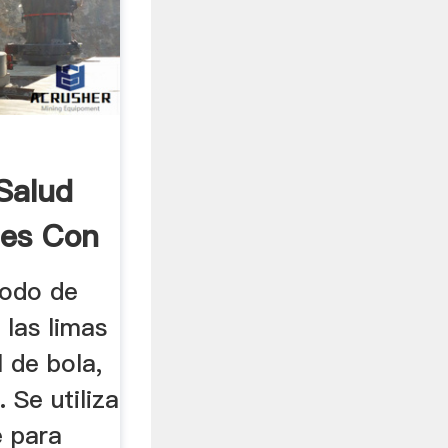
Salud
nes Con
modo de
 las limas
l de bola,
. Se utiliza
 para