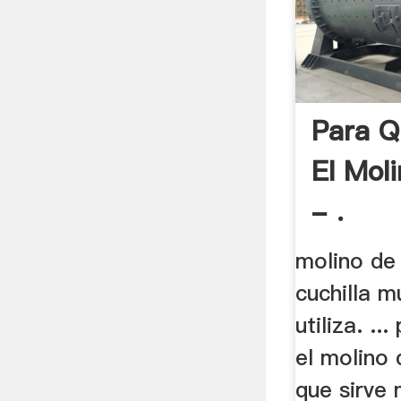
Para Q
El Moli
- .
molino de 
cuchilla m
utiliza. ..
el molino 
que sirve 