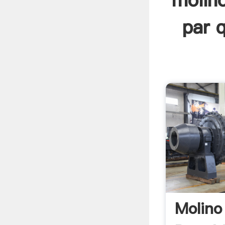
molino
par q
Molino