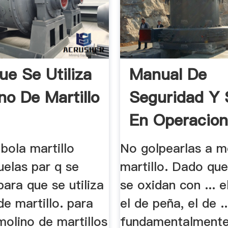
ue Se Utiliza
Manual De
no De Martillo
Seguridad Y 
En Operacio
...
bola martillo
No golpearlas a 
uelas par q se
martillo. Dado que
. para que se utiliza
se oxidan con ... e
de martillo. para
el de peña, el de ..
molino de martillos
fundamentalmente