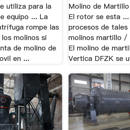
 utiliza para la
Molino de Martillo
e equipo ... La
El rotor se esta ...
ntrífuga rompe las
procesos de tale
los molinos si
molinos martillo / c
venta de molino de
El molino de marti
vil en ...
Vertica DFZK se uti