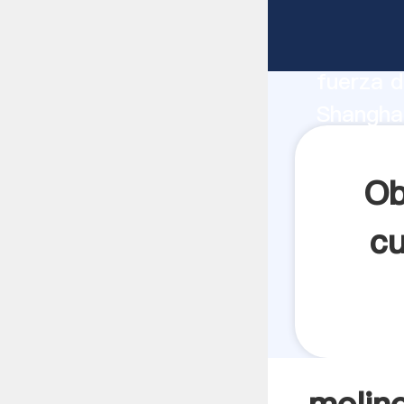
molino d
fabrican
fuerza d
Shanghai
se utili
todos lo
Ob
cu