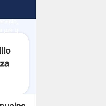
utiliza
ucción,
rvicio,
s par q
res a
llo
iza