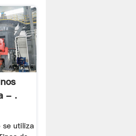
inos
 - .
 se utiliza