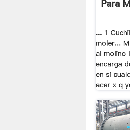
Para M
... 1 Cuch
moler... M
al molino 
encarga de
en si cual
acer x q ya