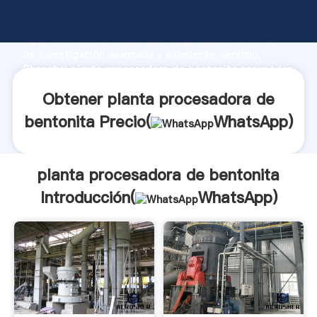
planta procesadora de bentonita fabricante
Agarrando fuerte capacidad de producción, fuerza
de investigación avanzada y excelente servicio,
Shanghai planta procesadora de bentonita proveedor
crea el valor y aporta valores a todos los clientes.
Obtener planta procesadora de
bentonita Precio(
WhatsApp
)
planta procesadora de bentonita
Introducción(
WhatsApp
)