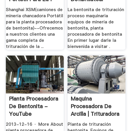
Shanghai XSM(camiones de
La bentonita de trituración
minería chancadora Portátil
proceso maquinaria
para la planta procesadora
equipos de minería de
de bentonita)--Ofrecemos
bentonita, planta
a nuestros clientes una
procesadora de bentonita
gama completa de
En primer lugar darle la
trituración de la ...
bienvenida a visitar .
Planta Procesadora
Maquina
De Bentonita -
Procesadora De
YouTube
Arcilla | Trituradora
De .
2013-12-16 · More About
Planta de trituración
planta procesadora de
bentonita, Equipos de