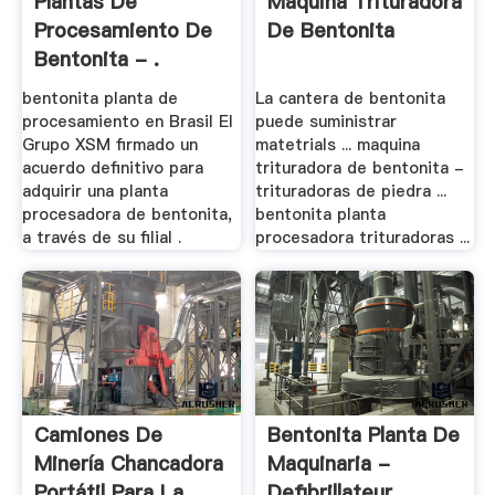
Plantas De
Maquina Trituradora
Procesamiento De
De Bentonita
Bentonita - .
bentonita planta de
La cantera de bentonita
procesamiento en Brasil El
puede suministrar
Grupo XSM firmado un
matetrials ... maquina
acuerdo definitivo para
trituradora de bentonita -
adquirir una planta
trituradoras de piedra ...
procesadora de bentonita,
bentonita planta
a través de su filial .
procesadora trituradoras ...
Camiones De
Bentonita Planta De
Minería Chancadora
Maquinaria -
Portátil Para La .
Defibrillateur