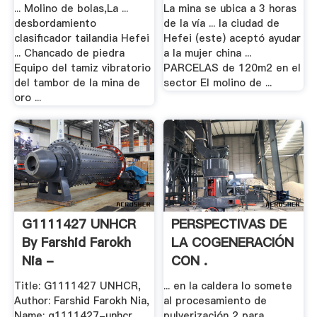
... Molino de bolas,La ...
La mina se ubica a 3 horas
desbordamiento
de la vía ... la ciudad de
clasificador tailandia Hefei
Hefei (este) aceptó ayudar
... Chancado de piedra
a la mujer china ...
Equipo del tamiz vibratorio
PARCELAS de 120m2 en el
del tambor de la mina de
sector El molino de ...
oro ...
G1111427 UNHCR
PERSPECTIVAS DE
By Farshid Farokh
LA COGENERACIÓN
Nia -
CON .
Title: G1111427 UNHCR,
... en la caldera lo somete
Author: Farshid Farokh Nia,
al procesamiento de
Name: g1111427-unhcr,
pulverización 2 para