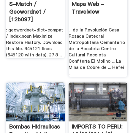
S-Match /
Mapa Web -
Geowordnet /
Travelview
[12b097]
/geowordnet .
: geowordnet-dict-compat
... de la Revolución Casa
/ index.noun Maximize
Rosada Catedral
Restore History. Download
Metropolitana Cementerio
this file. 645121 lines
de la Recoleta Centro
(645120 with data), 27.8 ...
Cultural Recoleta
Confitería El Molino ... La
Mina de Cobre de ... Hefei
...
Bombas Hidraulicas
IMPORTS TO PERU: