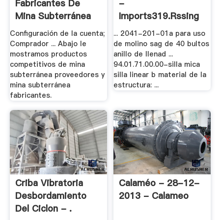
Fabricantes De
-
Mina Subterránea
Imports319.rssing
De .
Configuración de la cuenta;
... 2041-201-01a para uso
Comprador ... Abajo le
de molino sag de 40 bultos
mostramos productos
anillo de llenad ...
competitivos de mina
94.01.71.00.00-silla mica
subterránea proveedores y
silla linear b material de la
mina subterránea
estructura: ...
fabricantes.
Criba Vibratoria
Calaméo - 28-12-
Desbordamiento
2013 - Calameo
Del Ciclon - .