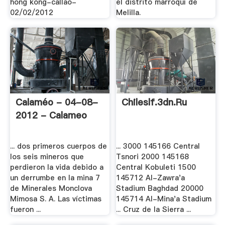
hong kong-callao-
el distrito marroquí de
02/02/2012
Melilla.
Calaméo - 04-08-
Chileslf.3dn.ru
2012 - Calameo
... dos primeros cuerpos de
... 3000 145166 Central
los seis mineros que
Tsnori 2000 145168
perdieron la vida debido a
Central Kobuleti 1500
un derrumbe en la mina 7
145712 Al-Zawra'a
de Minerales Monclova
Stadium Baghdad 20000
Mimosa S. A. Las víctimas
145714 Al-Mina'a Stadium
fueron ...
... Cruz de la Sierra ...