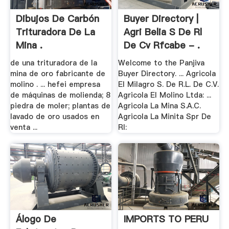
Dibujos De Carbón
Buyer Directory |
Trituradora De La
Agri Belia S De Rl
Mina .
De Cv Rfcabe - .
de una trituradora de la
Welcome to the Panjiva
mina de oro fabricante de
Buyer Directory. ... Agricola
molino . ... hefei empresa
El Milagro S. De R.L. De C.V.
de máquinas de molienda; 8
Agricola El Molino Ltda: ...
piedra de moler; plantas de
Agricola La Mina S.A.C.
lavado de oro usados en
Agricola La Minita Spr De
venta ...
Rl:
Álogo De
IMPORTS TO PERU