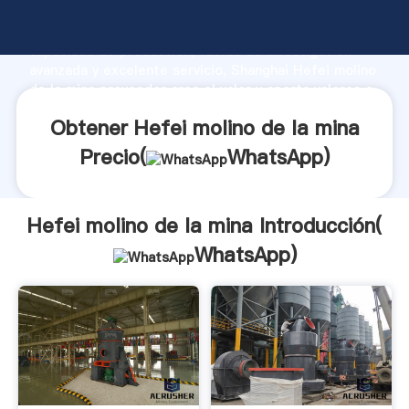
Hefei molino de la mina fabricante Agarrando fuerte
capacidad de producción, fuerza de investigación
avanzada y excelente servicio, Shanghai Hefei molino
de la mina proveedor crea el valor y aporta valores a
todos los clientes.
Obtener Hefei molino de la mina
Precio(
WhatsApp
)
Hefei molino de la mina Introducción(
WhatsApp
)