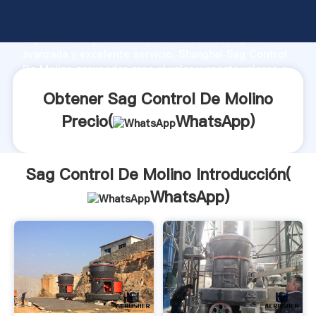
Sag Control De Molino fabricante Agarrando fuerte
capacidad de producción, fuerza de investigación
avanzada y excelente servicio, Shanghai Sag Control
De Molino proveedor crea el valor y aporta valores a
todos los clientes.
Obtener Sag Control De Molino
Precio(
WhatsApp
)
Sag Control De Molino Introducción(
WhatsApp
)