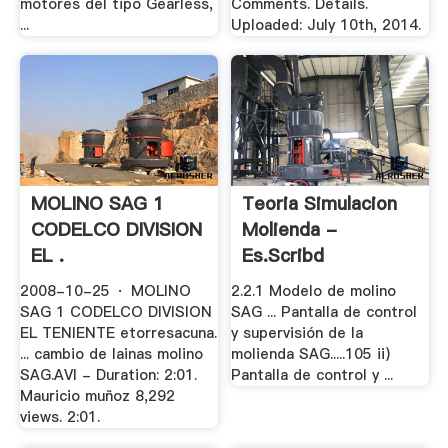
motores del tipo Gearless,
Comments. Details.
...
Uploaded: July 10th, 2014.
MOLINO SAG 1
Teoria Simulacion
CODELCO DIVISION
Molienda -
EL .
Es.scribd
2008-10-25 · MOLINO
2.2.1 Modelo de molino
SAG 1 CODELCO DIVISION
SAG ... Pantalla de control
EL TENIENTE etorresacuna.
y supervisión de la
... cambio de lainas molino
molienda SAG.....105 ii)
SAG.AVI - Duration: 2:01.
Pantalla de control y ...
Mauricio muñoz 8,292
views. 2:01.