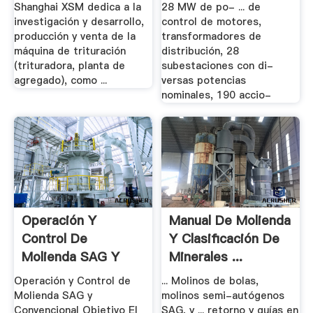
Shanghai XSM dedica a la
28 MW de po- ... de
investigación y desarrollo,
control de motores,
producción y venta de la
transformadores de
máquina de trituración
distribución, 28
(trituradora, planta de
subestaciones con di-
agregado), como ...
versas potencias
nominales, 190 accio-
Operación Y
Manual De Molienda
Control De
Y Clasificación De
Molienda SAG Y
Minerales ...
Convencional
Operación y Control de
... Molinos de bolas,
Molienda SAG y
molinos semi-autógenos
Convencional Objetivo El
SAG, y ... retorno y guías en