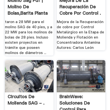
Molino Sag Pdf |
Mejora De La
Molino De
Recuperación De
Bolas,Barita Planta
Cobre Por Control .
De ...
taron a 28 MW para el
Mejora de la Recuperación
molino SAG de 40 pies, y a
de cobre por Control
22 MW para los molinos de
Metalúrgico en la Etapa de
bolas de 28 pies. Incluso
Molienda y Flotación en
existen proyectos en
Concentradora Antamina
trámite que poseen
Autores: Carlos León
molinos de diámetros ...
Circuitos De
BrainWave:
Molienda SAG - .
Soluciones De
Control Para