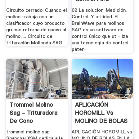
Molinos SAG
Circuito cerrado: Cuando el
02 La solucion: Medición.
molino trabaja con un
Control. Y utilidad. El
clasiﬁcador cuyo producto
BrainWave para molinos
grueso retorna de nuevo al
SAG es un software de
molino, ... Circuito de
control único que uti-liza
trituración Molienda SAG ...
una tecnología de control
paten-
Trommel Molino
APLICACIÓN
Sag - Trituradora
HOROMILL Vs
De Cono
MOLINO DE BOLAS
EN LA .
trommel molino sag.
APLICACIÓN HOROMILL vs
Shanghai XSM dedica a la
MOLINO DE BOLAS EN LA