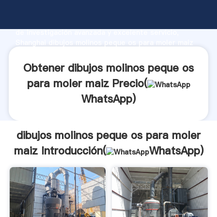
dibujos molinos peque os para moler maiz fabricante
Agarrando fuerte capacidad de producción, fuerza
de investigación avanzada y excelente servicio,
Shanghai dibujos molinos peque os para moler maiz
proveedor crea el valor y aporta valores a todos los
clientes.
Obtener dibujos molinos peque os
para moler maiz Precio(
WhatsApp
)
dibujos molinos peque os para moler
maiz Introducción(
WhatsApp
)