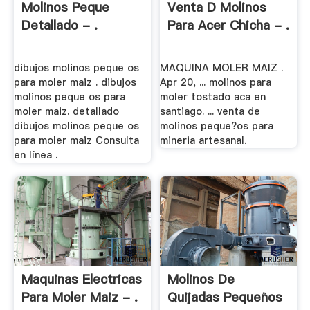
Molinos Peque
Venta D Molinos
Detallado - .
Para Acer Chicha - .
dibujos molinos peque os
MAQUINA MOLER MAIZ .
para moler maiz . dibujos
Apr 20, ... molinos para
molinos peque os para
moler tostado aca en
moler maiz. detallado
santiago. ... venta de
dibujos molinos peque os
molinos peque?os para
para moler maiz Consulta
mineria artesanal.
en línea .
Maquinas Electricas
Molinos De
Para Moler Maiz - .
Quijadas Pequeños