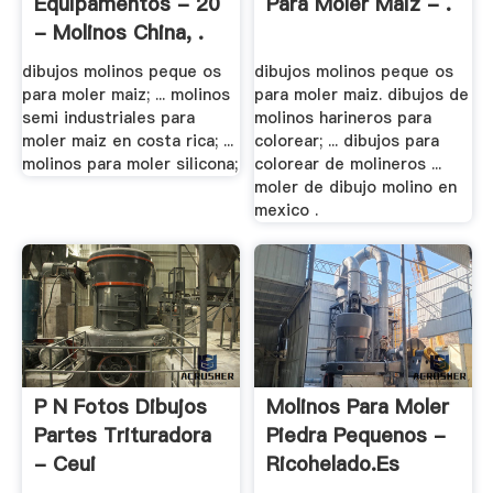
Equipamentos - 20
Para Moler Maiz - .
- Molinos China, .
dibujos molinos peque os
dibujos molinos peque os
para moler maiz; ... molinos
para moler maiz. dibujos de
semi industriales para
molinos harineros para
moler maiz en costa rica; ...
colorear; ... dibujos para
molinos para moler silicona;
colorear de molineros ...
moler de dibujo molino en
mexico .
P N Fotos Dibujos
Molinos Para Moler
Partes Trituradora
Piedra Pequenos -
- Ceui
Ricohelado.es