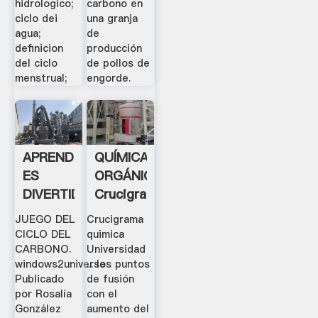
hidrologico;
carbono en
ciclo dei
una granja
agua;
de
definicion
producción
del ciclo
de pollos de
menstrual;
engorde.
APRENDER
QUÍMICA
ES
ORGÁNICA:
DIVERTIDO:
Crucigrama
JUEGO
Quimica
JUEGO DEL
Crucigrama
DEL
CICLO DEL
quimica
CICLO
CARBONO.
Universidad
windows2universe
... los puntos
DEL .
Publicado
de fusión
por Rosalía
con el
González
aumento del