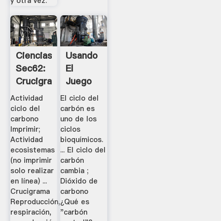
y otra vez.
Ciencias
Usando
Sec62:
El
Crucigrama
Juego
Aparato
Interactivo
Actividad
El ciclo del
Respiratorio
Del
ciclo del
carbón es
Ciclo De
carbono
uno de los
Imprimir;
ciclos
Carbón .
Actividad
bioquímicos.
ecosistemas
... El ciclo del
(no imprimir
carbón
solo realizar
cambia ;
en línea) ...
Dióxido de
Crucigrama
carbono
Reproducción,
¿Qué es
respiración,
"carbón