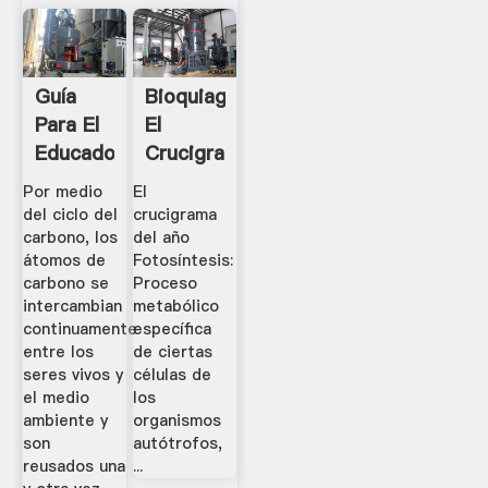
Guía
Bioquiagro:
Para El
El
Educador,
Crucigrama
Actividad
Del Año
Por medio
El
2: El
- .
del ciclo del
crucigrama
Ciclo
carbono, los
del año
átomos de
Fotosíntesis:
Del .
carbono se
Proceso
intercambian
metabólico
continuamente
específica
entre los
de ciertas
seres vivos y
células de
el medio
los
ambiente y
organismos
son
autótrofos,
reusados una
...