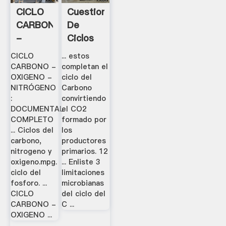
CICLO
Cuestionario
CARBONO
De
-
Ciclos
OXIGENO
Biogeoquímico:
CICLO
... estos
-
C, H Y
CARBONO -
completan el
NITRÓGENO
O 1. .
OXIGENO -
ciclo del
NITRÓGENO
Carbono
- .
:
convirtiendo
DOCUMENTAL
el CO2
COMPLETO
formado por
... Ciclos del
los
carbono,
productores
nitrogeno y
primarios. 12
oxigeno.mpg.
... Enliste 3
ciclo del
limitaciones
fosforo. ...
microbianas
CICLO
del ciclo del
CARBONO -
C ...
OXIGENO ...