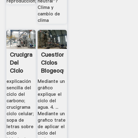
reproducción;
neutral"?
Clima y
cambio de
clima
Crucigrama
Cuestionario
Del
Ciclos
Ciclo
Biogeoquimicos
Del
-
explicación
Mediante un
Carbono
Es.scribd
sencilla del
gráfico
-
ciclo del
explique el
carbono;
ciclo del
Nuevos
crucigrama
agua. 4. ...
.
ciclo celular;
Mediante un
sopa de
grafico trate
letras sobre
de aplicar el
ciclo
ciclo del