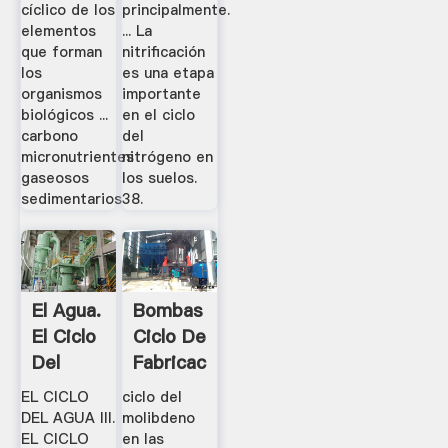
cíclico de los
principalmente.
elementos
... La
que forman
nitrificación
los
es una etapa
organismos
importante
biológicos ...
en el ciclo
carbono
del
micronutrientes
nitrógeno en
gaseosos
los suelos.
sedimentarios
38.
El Agua.
Bombas
El Ciclo
Ciclo De
Del
Fabricacion
Agua:
Organica
EL CICLO
ciclo del
Vídeos,
- .
DEL AGUA III.
molibdeno
Esquemas
EL CICLO
en las