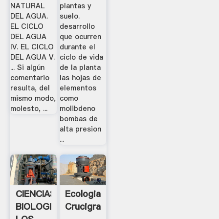
NATURAL
plantas y
Y .
DEL AGUA.
suelo.
EL CICLO
desarrollo
DEL AGUA
que ocurren
IV. EL CICLO
durante el
DEL AGUA V.
ciclo de vida
... Si algún
de la planta
comentario
las hojas de
resulta, del
elementos
mismo modo,
como
molesto, ...
molibdeno
bombas de
alta presion
...
CIENCIAS
Ecologia:
BIOLOGICAS:
Crucigrama