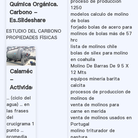
proceso de producción
Química Orgánica.
1250
Carbono -
modelos calculo de molino
Es.slideshare
de bolas
forjado bolas de acero para
ESTUDIO DEL CARBONO
molinos de bolas más de 57
PROPIEDADES FÍSICAS
hrc
lista de molinos chile
bolas de silex para molino
en coahuila
Molino De Barras De 9 5 X
Calaméo
12 Mts
-
equipos minería barita
calcita
Actividad
procesos de produccion de
En
... (ciclo del
molinos de
Equipo
agua) ... en
venta de molinos para
Para
las frases
carne en merida
del
venta de molinos usados en
Grado11
crucigrama 1
Portugal
.
punto ...
molino triturador de
promedia
pastura