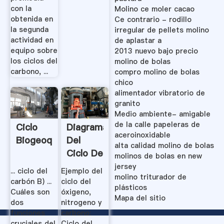
con la
Molino ce moler cacao
obtenida en
Ce contrario - rodillo
la segunda
irregular de pellets molino
actividad en
de aplastar a
equipo sobre
2013 nuevo bajo precio
los ciclos del
molino de bolas
carbono, ...
compro molino de bolas
chico
alimentador vibratorio de
granito
Medio ambiente- amigable
de la calle papeleras de
Ciclo
Diagrama
aceroinoxidable
Biogeoquimico
Del
alta calidad molino de bolas
Ciclo De
molinos de bolas en new
Carbono
jersey
... ciclo del
Ejemplo del
molino triturador de
- Local
carbón B) ...
ciclo del
plásticos
Phone .
Cuáles son
óxigeno,
Mapa del sitio
dos
nitrogeno y
funciones
carbono:
cruciales del
Ciclo del