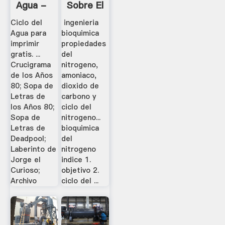
Agua -
Sobre El
Para
Ciclo
Ciclo del
ingenieria
Imprimir
Del
Agua para
bioquimica
Gratis -
Nitrogeno
imprimir
propiedades
gratis. ...
del
.
Gratis .
Crucigrama
nitrogeno,
de los Años
amoniaco,
80; Sopa de
dioxido de
Letras de
carbono y
los Años 80;
ciclo del
Sopa de
nitrogeno...
Letras de
bioquimica
Deadpool;
del
Laberinto de
nitrogeno
Jorge el
indice 1.
Curioso;
objetivo 2.
Archivo
ciclo del ...