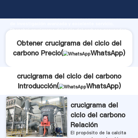
crucigrama del ciclo del carbono fabricante
Agarrando fuerte capacidad de producción, fuerza
de investigación avanzada y excelente servicio,
Shanghai crucigrama del ciclo del carbono proveedor
crea el valor y aporta valores a todos los clientes.
Obtener crucigrama del ciclo del
carbono Precio(
WhatsApp
)
crucigrama del ciclo del carbono
Introducción(
WhatsApp
)
crucigrama del
ciclo del carbono
Relación
El propósito de la calcita