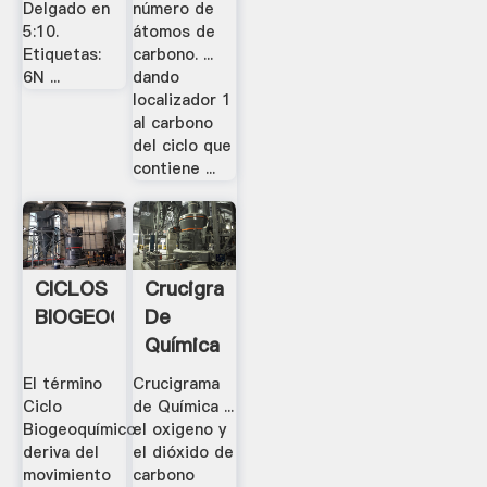
Delgado en
número de
5:10.
átomos de
Etiquetas:
carbono. ...
6N ...
dando
localizador 1
al carbono
del ciclo que
contiene ...
CICLOS
Crucigrama
BIOGEOQUÍMICOS
De
Química
-
El término
Crucigrama
ArmoredPenguin
Ciclo
de Química ...
Biogeoquímico
el oxigeno y
deriva del
el dióxido de
movimiento
carbono