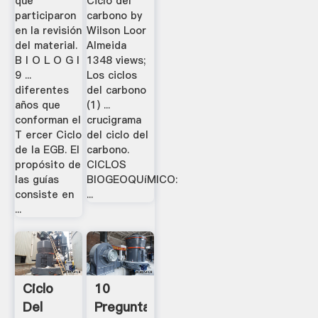
que
Ciclo del
Y
Carbono
participaron
carbono by
Aprender
-
en la revisión
Wilson Loor
del material.
Almeida
Bertkelly
B I O L O G I
1348 views;
9 ...
Los ciclos
diferentes
del carbono
años que
(1) ...
conforman el
crucigrama
T ercer Ciclo
del ciclo del
de la EGB. El
carbono.
propósito de
CICLOS
las guías
BIOGEOQUíMICO:
consiste en
...
...
Ciclo
10
Del
Preguntas