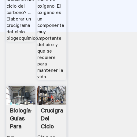
ciclo del
oxígeno. El
carbono? ...
oxígeno es
Elaborar un
un
crucigrama
componente
del ciclo
muy
biogeoquímico.
importante
del aire y
que se
requiere
para
mantener la
vida.
Biología-
Crucigrama
Guias
Del
Para
Ciclo
Enseñar
Del