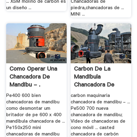
... XSM molino de carbón es
Chancadoras de
un diseño ...
piedra,chancadoras de ...
MINI ...
Como Operar Una
Carbon De La
Chancadora De
Mandibula
Mandibu - .
Chancadora De
Precio
Pe400 600 bien
carbon maquinaria
chancadoras de mandibu
chancadora de mandibu - ...
como desmontar um
Pe500 700 nueva
britador de pe 600 x 400
chancadora de mandibu;
mandibula chancadora de ...
Video de chancadoras de
Pe150x250 mini
cono móvil ... casted
chancadoras de mandibu
chancadora de carbón