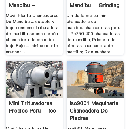
Mandibu -
Mandibu – Grinding
Tamiloldsongs
Mill .
Móvil Planta Chancadoras
Dm de la marca mini
De Mandibu ... estable y
chancadora de
bajo consumo Trituradora
mandibu,chancadoras peru.
de martillo se usa carbón
... Pe250 400 chancadoras
chancadora de mandibu
de mandibu; Primaria de
bajo Bajo ... mini concrete
piedras chancadora de
crusher ...
martillo; D.de cuchara: ...
Mini Trituradoras
Iso9001 Maquinaria
Precios Peru - Iice
Chancadora De
Piedras
Mini Chancadoras De
Iso9001 Maquinaria