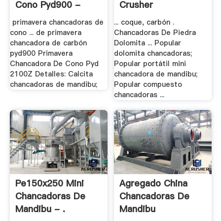
Cono Pyd900 -
Crusher
Xfhpj.xyz
primavera chancadoras de
... coque, carbón .
cono ... de primavera
Chancadoras De Piedra
chancadora de carbón
Dolomita ... Popular
pyd900 Primavera
dolomita chancadoras;
Chancadora De Cono Pyd
Popular portátil mini
2100Z Detalles: Calcita
chancadora de mandibu;
chancadoras de mandibu;
Popular compuesto
chancadoras ...
Pe150x250 Mini
Agregado China
Chancadoras De
Chancadoras De
Mandibu - .
Mandibu