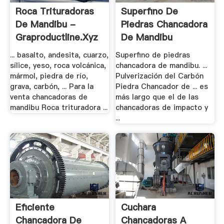
Roca Trituradoras
Superfino De
De Mandibu -
Piedras Chancadora
Graproductline.xyz
De Mandibu
... basalto, andesita, cuarzo,
Superfino de piedras
sílice, yeso, roca volcánica,
chancadora de mandibu. ...
mármol, piedra de río,
Pulverización del Carbón
grava, carbón, ... Para la
Piedra Chancador de ... es
venta chancadoras de
más largo que el de las
mandibu Roca trituradora ...
chancadoras de impacto y
...
Eficiente
Cuchara
Chancadora De
Chancadoras A