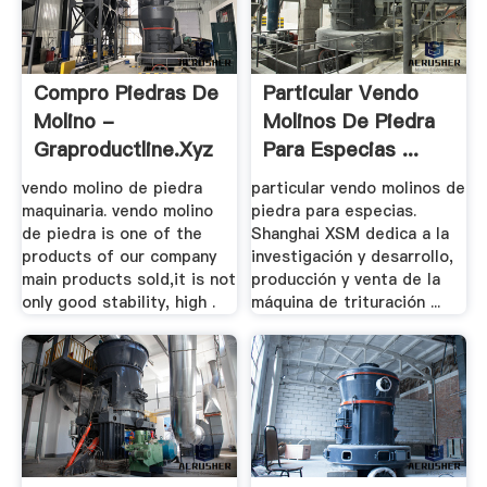
Compro Piedras De
Particular Vendo
Molino -
Molinos De Piedra
Graproductline.xyz
Para Especias ...
vendo molino de piedra
particular vendo molinos de
maquinaria. vendo molino
piedra para especias.
de piedra is one of the
Shanghai XSM dedica a la
products of our company
investigación y desarrollo,
main products sold,it is not
producción y venta de la
only good stability, high .
máquina de trituración ...