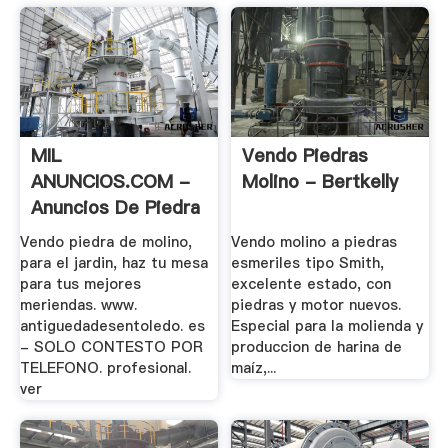
MIL
Vendo Piedras
ANUNCIOS.COM -
Molino - Bertkelly
Anuncios De Piedra
De .
Vendo piedra de molino,
Vendo molino a piedras
para el jardin, haz tu mesa
esmeriles tipo Smith,
para tus mejores
excelente estado, con
meriendas. www.
piedras y motor nuevos.
antiguedadesentoledo. es
Especial para la molienda y
- SOLO CONTESTO POR
produccion de harina de
TELEFONO. profesional.
maíz,...
ver