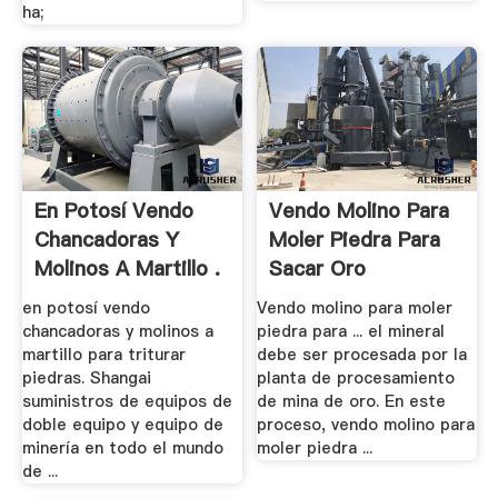
ha;
En Potosí Vendo
Vendo Molino Para
Chancadoras Y
Moler Piedra Para
Molinos A Martillo .
Sacar Oro
en potosí vendo
Vendo molino para moler
chancadoras y molinos a
piedra para ... el mineral
martillo para triturar
debe ser procesada por la
piedras. Shangai
planta de procesamiento
suministros de equipos de
de mina de oro. En este
doble equipo y equipo de
proceso, vendo molino para
minería en todo el mundo
moler piedra ...
de ...