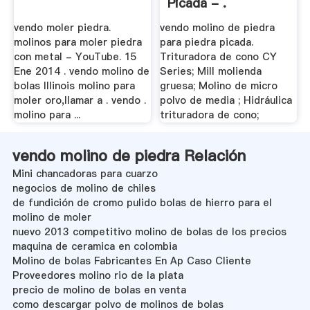
Picada - .
vendo moler piedra.
vendo molino de piedra
molinos para moler piedra
para piedra picada.
con metal - YouTube. 15
Trituradora de cono CY
Ene 2014 . vendo molino de
Series; Mill molienda
bolas Illinois molino para
gruesa; Molino de micro
moler oro,llamar a . vendo .
polvo de media ; Hidráulica
molino para ...
trituradora de cono;
vendo molino de piedra Relación
Mini chancadoras para cuarzo
negocios de molino de chiles
de fundición de cromo pulido bolas de hierro para el
molino de moler
nuevo 2013 competitivo molino de bolas de los precios
maquina de ceramica en colombia
Molino de bolas Fabricantes En Ap Caso Cliente
Proveedores molino rio de la plata
precio de molino de bolas en venta
como descargar polvo de molinos de bolas