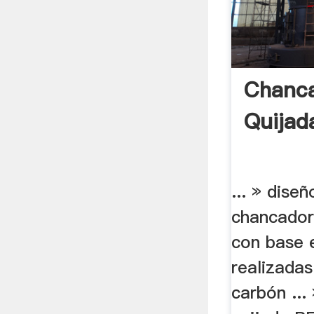
Chanc
Quijada
... » diseñ
chancadora
con base 
realizada
carbón ...