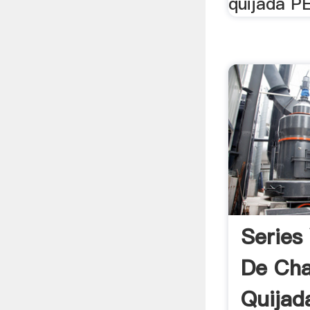
quijada PE
Series
De Ch
Quijad