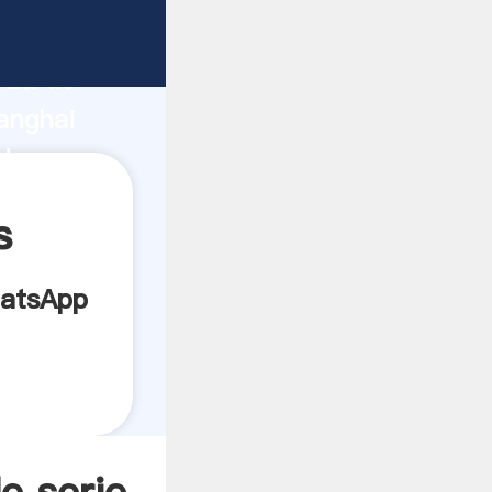
ante
rza de
anghai
dor crea
s