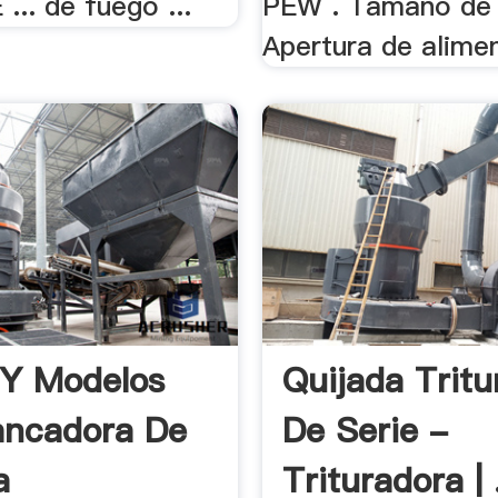
 ... de fuego ...
PEW . Tamaño de 
Apertura de alimen
 Y Modelos
Quijada Tritu
ancadora De
De Serie -
a
Trituradora | 