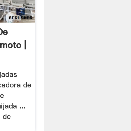
De
imoto |
jadas
ncadora de
de
jada ...
o de