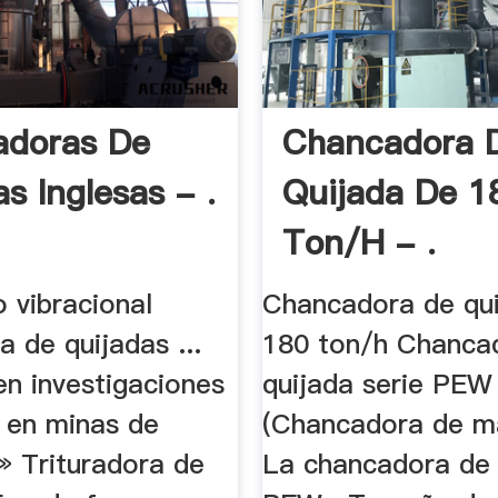
adoras De
Chancadora 
s Inglesas - .
Quijada De 1
Ton/h - .
o vibracional
Chancadora de qu
 de quijadas ...
180 ton/h Chanca
en investigaciones
quijada serie PEW
s en minas de
(Chancadora de ma
 » Trituradora de
La chancadora de 