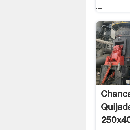
...
Chanc
Quijad
250x4