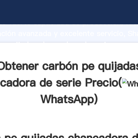
e quijadas chancadora de serie fabric
o fuerte capacidad de producción, fue
ación avanzada y excelente servicio, Sh
e quijadas chancadora de serie provee
 y aporta valores a todos los clientes.
Obtener carbón pe quijada
cadora de serie Precio(
WhatsApp
)