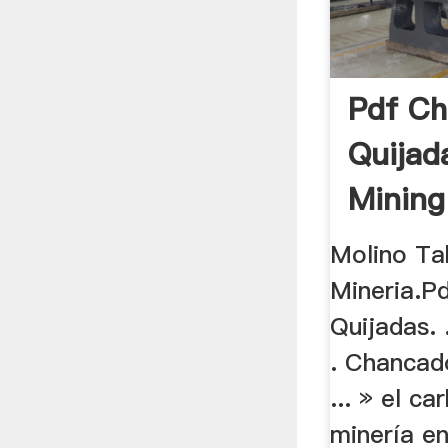
Pdf Ch
Quijad
Mining
Molino Ta
Mineria.P
Quijadas. 
. Chancad
... » el c
minería e