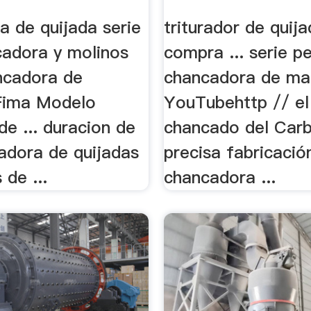
a de quijada serie
triturador de quij
adora y molinos
compra ... serie p
ancadora de
chancadora de ma
Fima Modelo
YouTubehttp // el
e ... duracion de
chancado del Carb
adora de quijadas
precisa fabricació
 de ...
chancadora ...