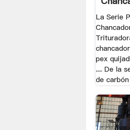
Chanc
Yeso -
La Serie 
Chancador
Triturador
chancadora
pex quija
... De la 
de carbón 