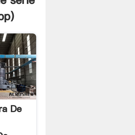
e serie
pp
)
ra De