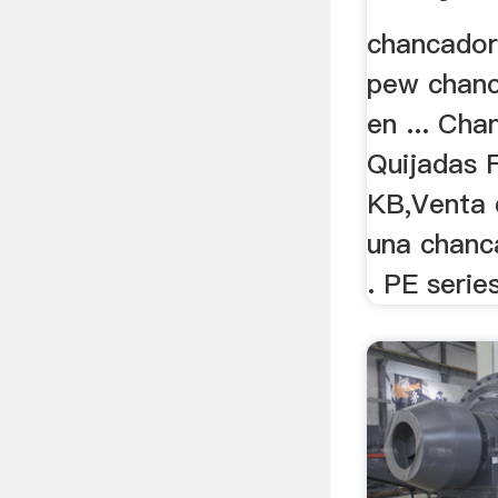
chancador
pew chanc
en ... Ch
Quijadas 
KB,Venta d
una chanc
. PE series