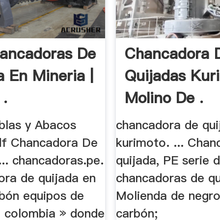
ancadoras De
Chancadora 
a En Mineria |
Quijadas Kur
 .
Molino De .
blas y Abacos
chancadora de qui
df Chancadora De
kurimoto. ... Cha
... chancadoras.pe.
quijada, PE serie 
ora de quijada en
chancadoras de qui
arbón equipos de
Molienda de negr
n colombia » donde
carbón;