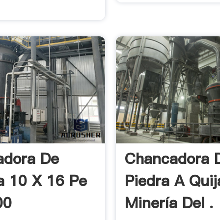
adora De
Chancadora 
a 10 X 16 Pe
Piedra A Quij
00
Minería Del .