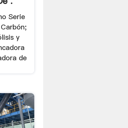
e .
no Serie
e Carbón;
lisis y
ncadora
adora de