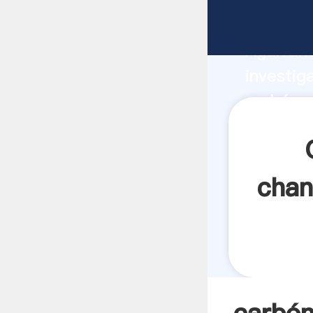
carbón p
Agarrand
investig
carbón p
el valor
chan