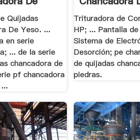
adora De
Chancadora D
 .
Pe Quijadas
Trituradora de Co
a De Yeso. ...
HP; ... Pantalla d
a en serie
Sistema de Electró
; ... de la serie
Desorción; pe cha
das chancadora de
de quijadas chanc
serie pf chancadora
piedras.
...