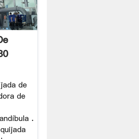
De
80
ijada de
dora de
ndíbula .
quijada