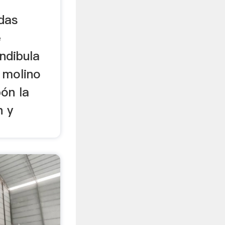
adas
e
ndibula
 molino
ón la
n y