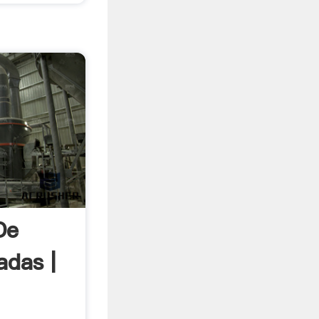
De
adas |