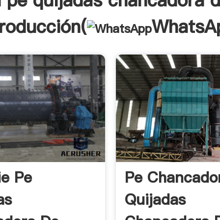
 pe quijadas chancadora d
troducción(
WhatsA
ie Pe
Pe Chancado
as
Quijadas