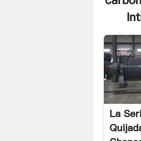
carbón
In
La Ser
Quijad