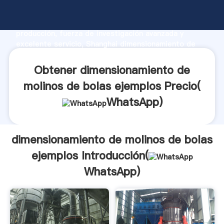
dimensionamiento de molinos de bolas ejemplos
fabricante Agarrando fuerte capacidad de
producción, fuerza de investigación avanzada y
excelente servicio, Shanghai dimensionamiento de
molinos de bolas ejemplos proveedor crea el valor y
aporta valores a todos los clientes.
Obtener dimensionamiento de
molinos de bolas ejemplos Precio(
WhatsApp
)
dimensionamiento de molinos de bolas
ejemplos Introducción(
WhatsApp
)