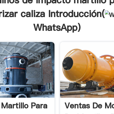
inos de impacto martillo 
rizar caliza Introducción(
WhatsApp
)
 Martillo Para
Ventas De Mo