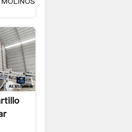
e MOLINOS
tillo
ar