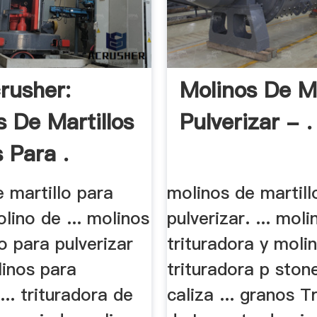
rusher:
Molinos De Ma
s De Martillos
Pulverizar - .
 Para .
 martillo para
molinos de martill
lino de ... molinos
pulverizar. ... moli
o para pulverizar
trituradora y moli
linos para
trituradora p ston
... trituradora de
caliza ... granos T