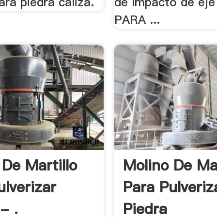
ra piedra caliza.
de Impacto de ej
PARA ...
 De Martillo
Molino De Mar
ulverizar
Para Pulveriz
- .
Piedra