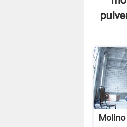
mol
pulve
Molino