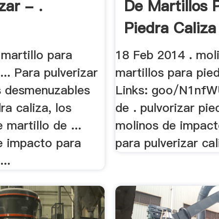
zar - .
De Martillos 
Piedra Caliza
martillo para
18 Feb 2014 . mol
... Para pulverizar
martillos para pied
s desmenuzables
Links: goo/N1nfWU
a caliza, los
de . pulvorizar pie
 martillo de ...
molinos de impact
e impacto para
para pulverizar cal
...