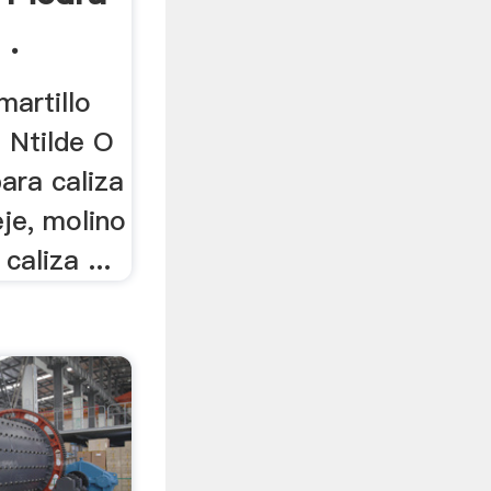
 .
martillo
. Ntilde O
ara caliza
eje, molino
caliza ...