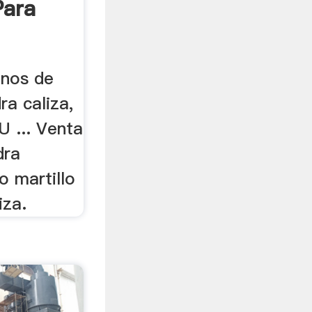
Para
inos de
ra caliza,
 ... Venta
dra
o martillo
iza.