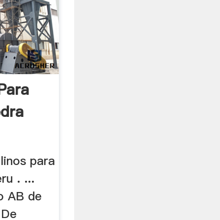
Para
edra
linos para
u . ...
lo AB de
s De