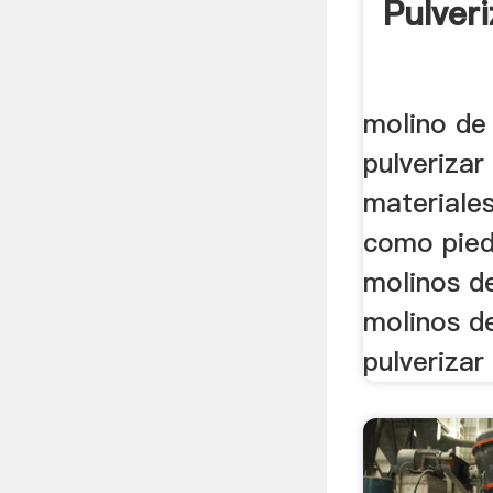
Pulveri
molino de 
pulverizar 
materiale
como piedr
molinos de
molinos d
pulverizar 