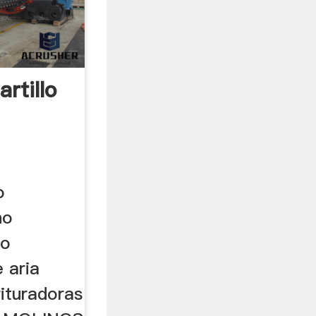
rtillo
o
no
no
e aria
rituradoras