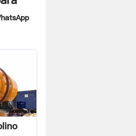
para
lino