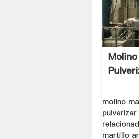
Molino
Pulveri
molino mar
pulverizar
relaciona
martillo a