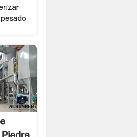
erizar
o pesado
De
 Piedra