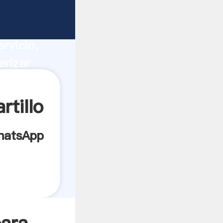
iza
ucción,
rvicio,
erizar
 a todos
tillo