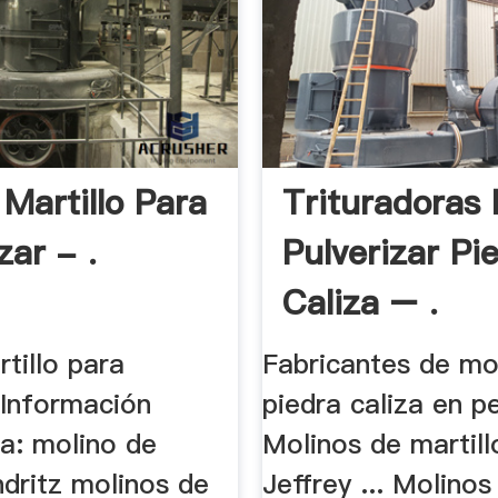
 Martillo Para
Trituradoras 
zar - .
Pulverizar Pi
Caliza – .
tillo para
Fabricantes de mo
 Información
piedra caliza en per
da: molino de
Molinos de martil
ndritz molinos de
Jeffrey ... Molino