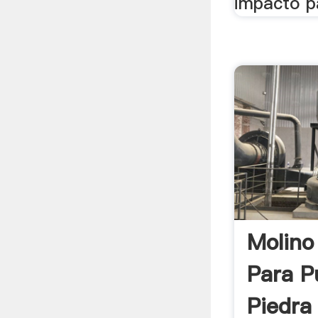
impacto pa
Molino
Para P
Piedra 