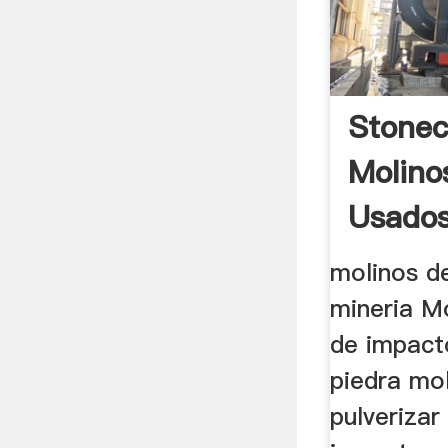
Stonec
Molino
Usados
molinos de
mineria Mo
de impact
piedra mo
pulverizar 