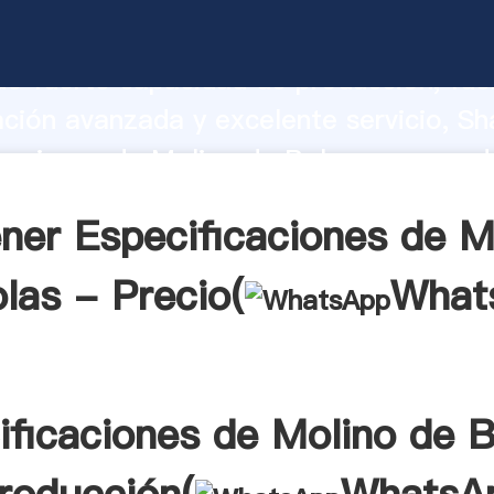
caciones de Molino de Bolas - fabrican
o fuerte capacidad de producción, fue
ación avanzada y excelente servicio, Sh
caciones de Molino de Bolas - proveed
 y aporta valores a todos los clientes.
ner Especificaciones de M
las - Precio(
What
ificaciones de Molino de B