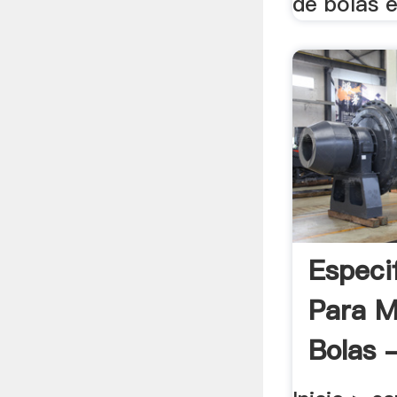
de bolas e
Especi
Para M
Bolas -