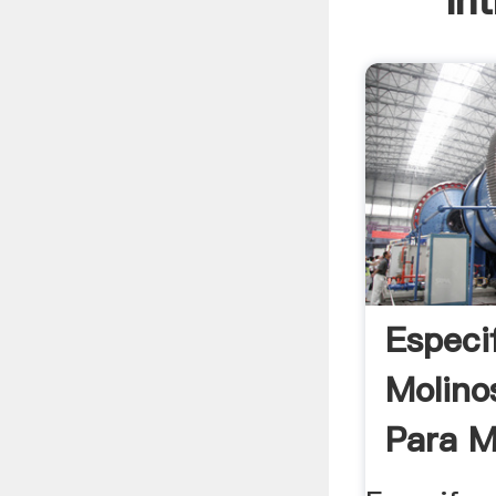
In
Especi
Molino
Para M