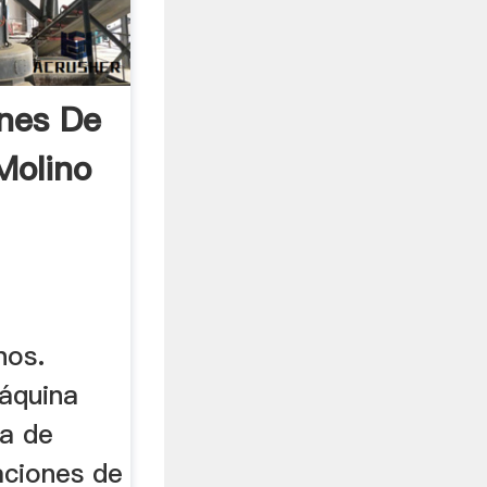
ones De
Molino
nos.
áquina
na de
aciones de