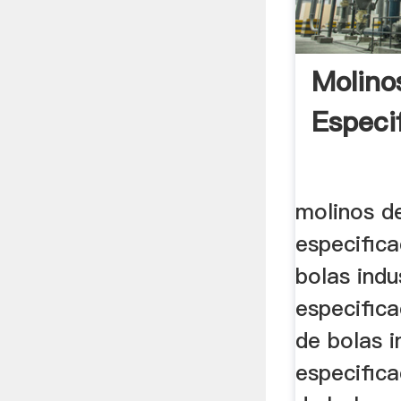
Molino
Especi
molinos d
especifica
bolas indu
especifica
de bolas i
especifica