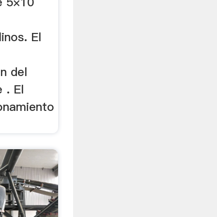
e 5×10
inos. El
n del
 . El
ionamiento