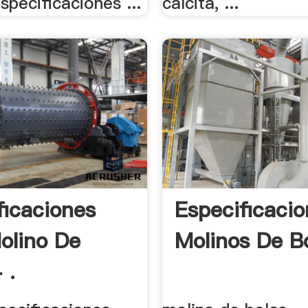
specificaciones ...
calcita, ...
ficaciones
Especificaci
olino De
Molinos De Bo
 .