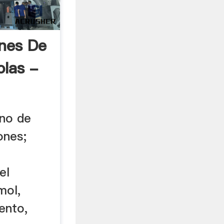
ones De
olas -
no de
ones;
el
mol,
ento,