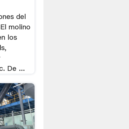
ones del
 El molino
en los
s,
y
. De ...