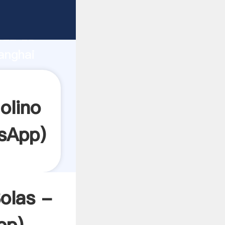
te
rza de
anghai
or crea
olino
sApp
)
olas -