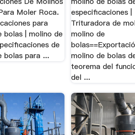
aciones De Molinos
molino de bolas d
Para Moler Roca.
especificaciones |
ficaciones para
Trituradora de mol
 bolas | molino de
molino de
specificaciones de
bolas==Exportació
 bolas para ...
molino de bolas de
teorema del func
del ...