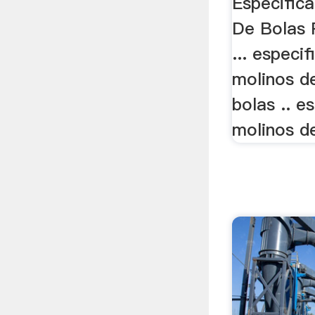
Especific
De Bolas 
... especi
molinos de
bolas .. e
molinos de