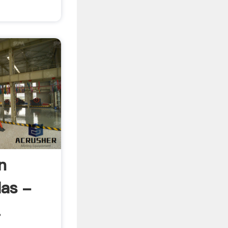
n
las -
.