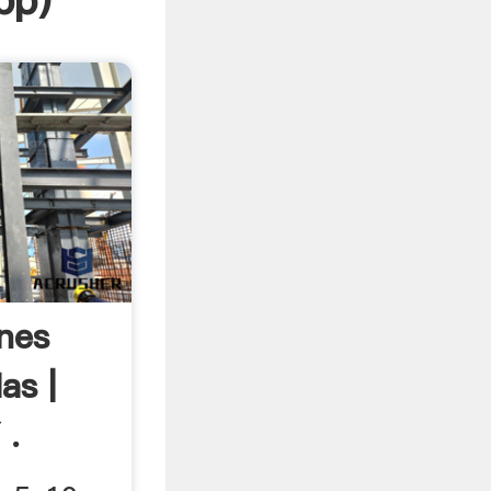
pp
)
ones
as |
 .