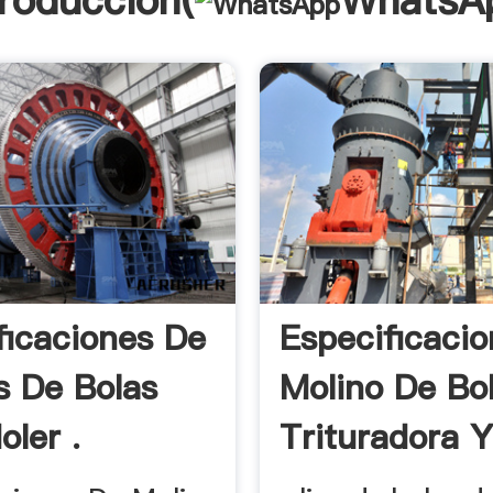
troducción(
WhatsA
ficaciones De
Especificaci
s De Bolas
Molino De Bol
oler .
Trituradora Y