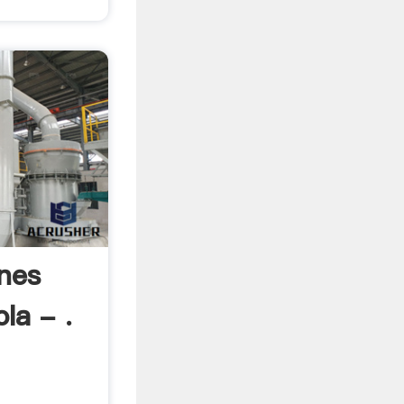
ones
la - .