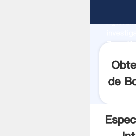
Especifi
Agarrand
investig
Especifi
el valor
Obte
de Bo
Espec