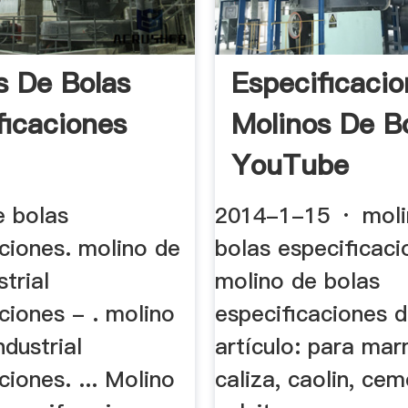
s De Bolas
Especificaci
ficaciones
Molinos De B
YouTube
e bolas
2014-1-15 · moli
ciones. molino de
bolas especificaci
strial
molino de bolas
ciones - . molino
especificaciones d
ndustrial
artículo: para mar
ciones. ... Molino
caliza, caolin, cem