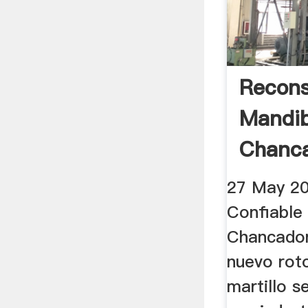
Recons
Mandib
Chanc
27 May 20
Confiable
Chancador
nuevo rot
martillo 