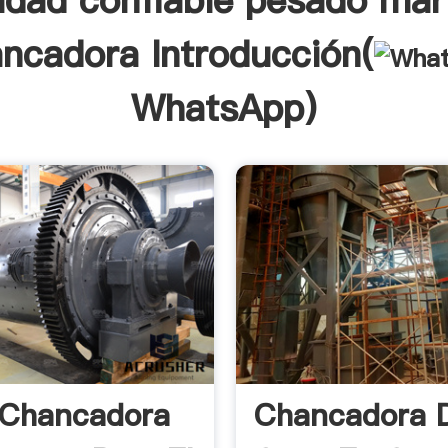
idad confiable pesado mart
ncadora Introducción(
WhatsApp
)
 Chancadora
Chancadora 