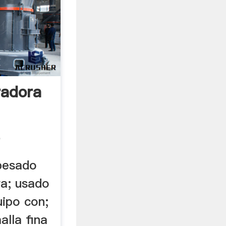
radora
e
 pesado
ra; usado
ipo con;
alla fina