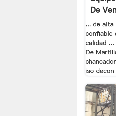
De Ven
... de alt
confiable 
calidad ..
De Martill
chancador
iso decon e