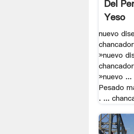
Del Pe
Yeso
nuevo dis
chancador
»nuevo di
chancador
»nuevo ...
Pesado ma
. ... chanc