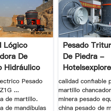
l Lógico
Pesado Tritu
adora De
De Piedra -
o Hidráulico
Hotelsexplor
lectrico Pesado
calidad confiable
1G ...
martillo chancado
 de martillo.
minera pesado equ
a de mandíbulas
china pesado de m