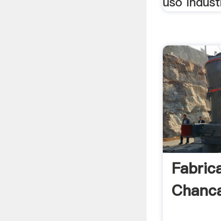
uso industr
Fabric
Chanca