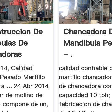
truccion De
Chancadora 
ulas De
Mandibula P
adoras
- .
14, Calidad
calidad confiable
 Pesado Martillo
martillo chancador
a ... 24 Abr 2014
de chancadora co
or de molino de
capacidad 10 tph;
se compone de un,
fabricacion de ch