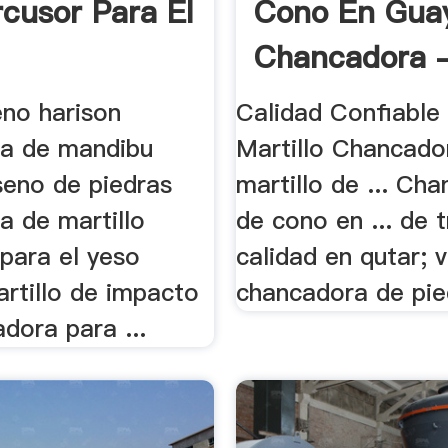
rcusor Para El
Cono En Gua
Chancadora -
eno harison
Calidad Confiable
a de mandibu
Martillo Chancador
seno de piedras
martillo de ... Ch
a de martillo
de cono en ... de 
 para el yeso
calidad en qutar; 
rtillo de impacto
chancadora de pied
adora para ...