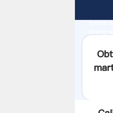
Calidad 
fabrican
fuerza d
Shanghai
proveedo
clientes.
Obt
mart