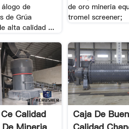
. álogo de
de oro mineria eq
es de Grúa
tromel screener;
e alta calidad ...
l Ce Calidad
Caja De Bue
 De Mineria
Calidad Chan