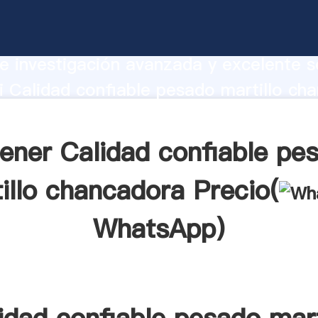
confiable pesado martillo chancadora
te Agarrando fuerte capacidad de prod
e investigación avanzada y excelente se
 Calidad confiable pesado martillo ch
r crea el valor y aporta valores a todo
ener Calidad confiable pe
illo chancadora Precio(
WhatsApp
)