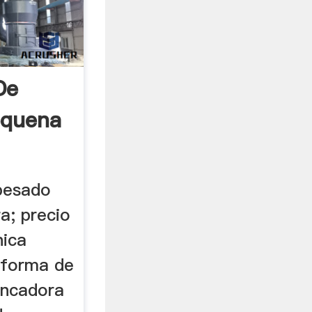
De
equena
 pesado
a; precio
nica
 forma de
ancadora