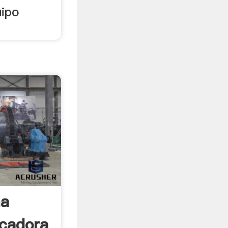
uipo
na
cadora