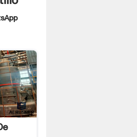
illo
De