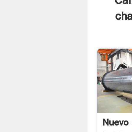
Cal
cha
Nuevo