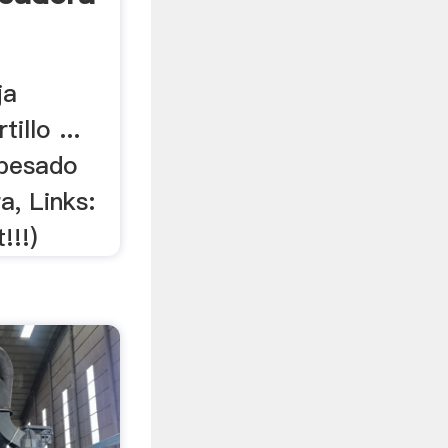
ja
illo ...
 pesado
a, Links:
!!!)