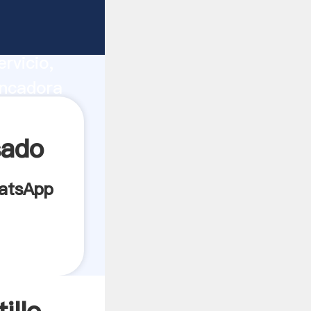
ucción,
rvicio,
ancadora
s los
sado