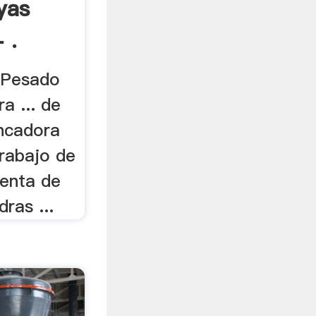
yas
 .
 Pesado
a ... de
ancadora
trabajo de
venta de
ras ...