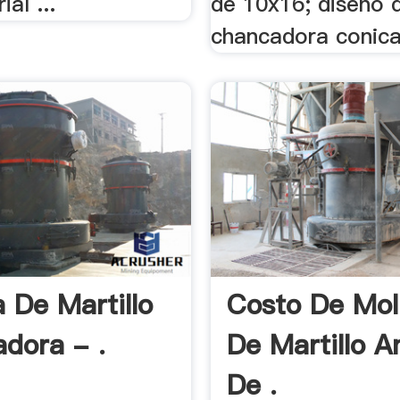
ial ...
de 10x16; diseno 
chancadora conica
a De Martillo
Costo De Mol
dora - .
De Martillo An
De .