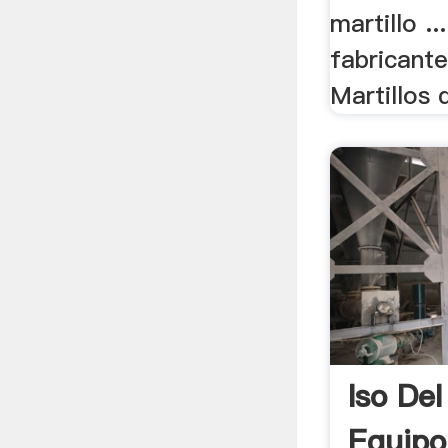
martillo ..
fabricant
Martillos d
Iso De
Equipo