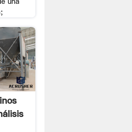
de una
;
inos
álisis