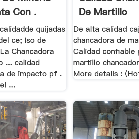
ta Con .
De Martillo
a calidadde quijadas
De alta calidad ca
del ce; Iso de
chancadora de mart
. La Chancadora
Calidad confiable
o ... calidad
martillo chancador
a de impacto pf .
More details : (Hot
l ...