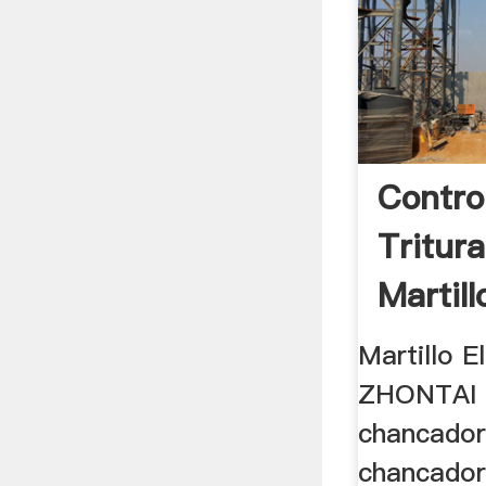
Contro
Tritur
Martill
Martillo E
ZHONTAI Z
chancadora
chancador