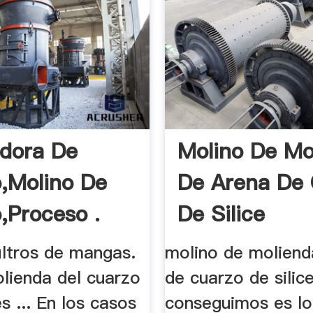
adora De
Molino De Mo
,Molino De
De Arena De
,Proceso .
De Silice
 filtros de mangas.
molino de moliend
olienda del cuarzo
de cuarzo de silic
es ... En los casos
conseguimos es lo