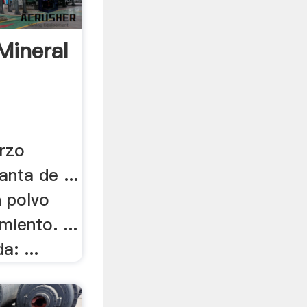
Mineral
arzo
anta de ...
n polvo
iento. ...
a: ...