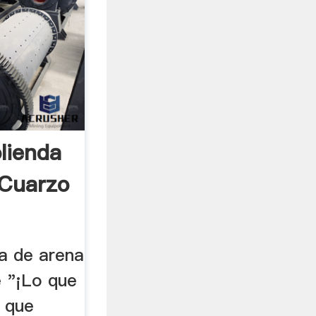
lienda
 Cuarzo
a de arena
e "¡Lo que
 que