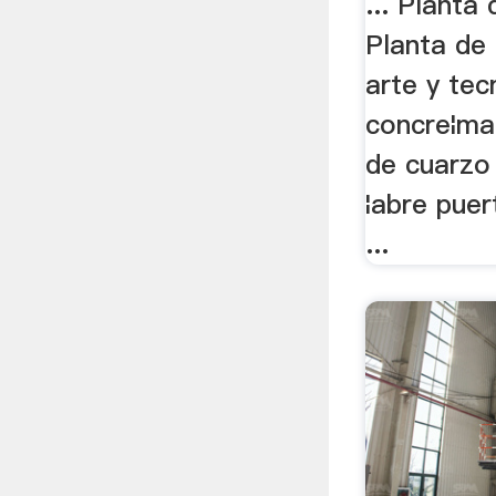
... Planta 
Planta de 
arte y tec
concre¦ma
de cuarzo 
¦abre puer
...