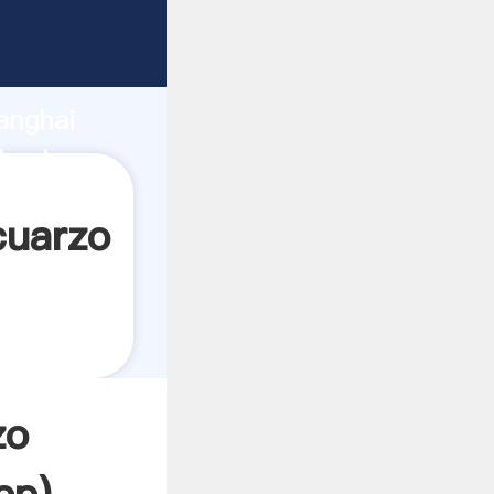
ando
anghai
 valor y
cuarzo
zo