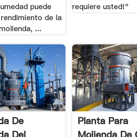
humedad puede
requiere usted!"
 rendimiento de la
molienda, ...
da De
Planta Para
da Del
Molienda De 