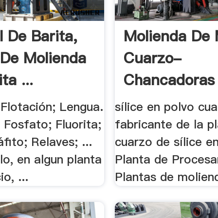
l De Barita,
Molienda De 
 De Molienda
Cuarzo-
ta ...
Chancadoras
 Flotación; Lengua.
sílice en polvo cu
; Fosfato; Fluorita;
fabricante de la pl
fito; Relaves; ...
cuarzo de sílice e
o, en algun planta
Planta de Procesam
o, ...
Plantas de moliend