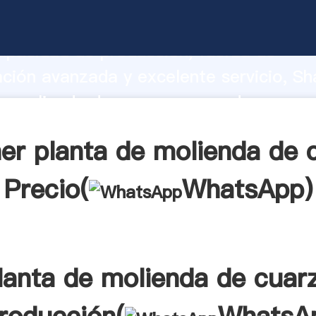
e molienda de cuarzo fabricante Agarr
apacidad de producción, fuerza de
ación avanzada y excelente servicio, Sh
e molienda de cuarzo proveedor crea el
alores a todos los clientes.
er planta de molienda de 
Precio(
WhatsApp
)
lanta de molienda de cuar