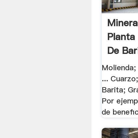
Minera
Planta
De Bari
Molienda;
... Cuarzo
Barita; Grá
Por ejempl
de benefici