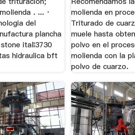
de trituración;
Recomendamos la 
molienda . ... ·
molienda en proces
nologia del
Triturado de cuar
nufactura plancha
muele hasta obten
stone ital¦3730
polvo en el proce
tas hidraulica bft
molienda con la p
polvo de cuarzo.