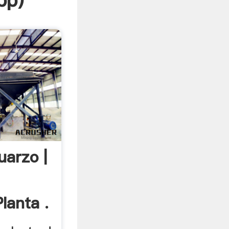
pp
)
uarzo |
lanta .