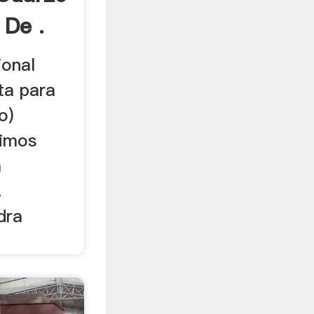
 De .
ional
ta para
o)
cimos
a
.
dra