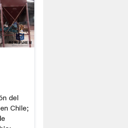
ón del
en Chile;
de