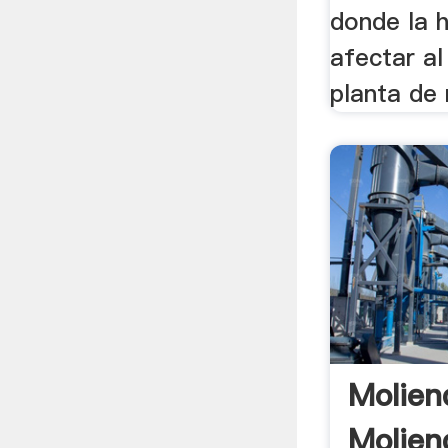
donde la 
afectar al
planta de 
Molien
Molien