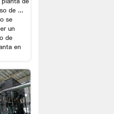
planta de
o de ...
zo se
er un
so de
lanta en