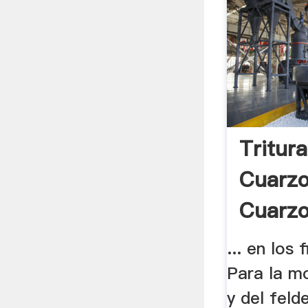
Tritur
Cuarzo
Cuarzo
... en los
Para la m
y del feld