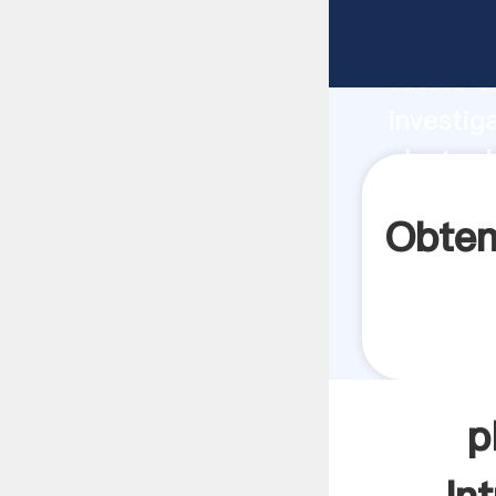
planta d
fuerte c
investig
planta d
aporta v
Obten
p