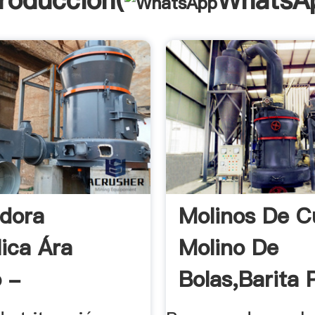
troducción(
WhatsA
adora
Molinos De C
lica Ára
Molino De
 -
Bolas,Barita P
adora De .