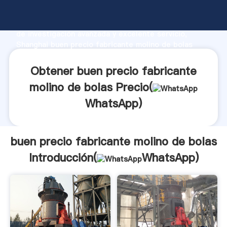
buen precio fabricante molino de bolas fabricante
Agarrando fuerte capacidad de producción, fuerza
de investigación avanzada y excelente servicio,
Shanghai buen precio fabricante molino de bolas
proveedor crea el valor y aporta valores a todos los
clientes.
Obtener buen precio fabricante
molino de bolas Precio(
WhatsApp
)
buen precio fabricante molino de bolas
Introducción(
WhatsApp
)