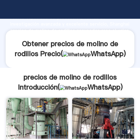
precios de molino de rodillos fabricante Agarrando
fuerte capacidad de producción, fuerza de
investigación avanzada y excelente servicio, Shanghai
precios de molino de rodillos proveedor crea el valor
y aporta valores a todos los clientes.
Obtener precios de molino de
rodillos Precio(
WhatsApp
)
precios de molino de rodillos
Introducción(
WhatsApp
)