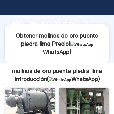
molinos de oro puente piedra lima fabricante
Agarrando fuerte capacidad de producción, fuerza
de investigación avanzada y excelente servicio,
Shanghai molinos de oro puente piedra lima
proveedor crea el valor y aporta valores a todos los
clientes.
Obtener molinos de oro puente
piedra lima Precio(
WhatsApp
)
molinos de oro puente piedra lima
Introducción(
WhatsApp
)