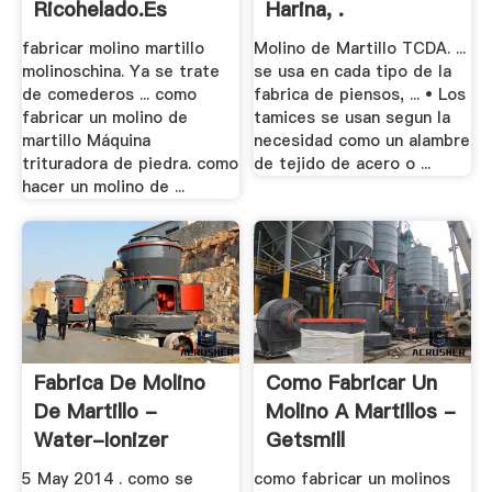
Ricohelado.es
Harina, .
fabricar molino martillo
Molino de Martillo TCDA. ...
molinoschina. Ya se trate
se usa en cada tipo de la
de comederos ... como
fabrica de piensos, ... • Los
fabricar un molino de
tamices se usan segun la
martillo Máquina
necesidad como un alambre
trituradora de piedra. como
de tejido de acero o ...
hacer un molino de ...
Fabrica De Molino
Como Fabricar Un
De Martillo -
Molino A Martillos -
Water-Ionizer
Getsmill
5 May 2014 . como se
como fabricar un molinos