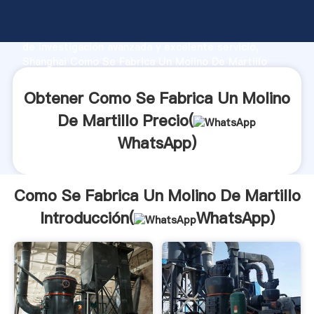
Como Se Fabrica Un Molino De Martillo fabricante
Agarrando fuerte capacidad de producción, fuerza
de investigación avanzada y excelente servicio,
Shanghai Como Se Fabrica Un Molino De Martillo
proveedor crea el valor y aporta valores a todos los
clientes.
Obtener Como Se Fabrica Un Molino
De Martillo Precio(
WhatsApp
)
Como Se Fabrica Un Molino De Martillo
Introducción(
WhatsApp
)