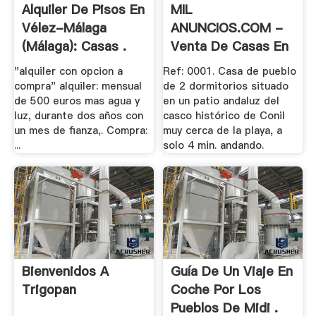
Alquiler De Pisos En
MIL
Vélez-Málaga
ANUNCIOS.COM -
(málaga): Casas .
Venta De Casas En
Conil De .
"alquiler con opcion a
Ref: 0001. Casa de pueblo
compra" alquiler: mensual
de 2 dormitorios situado
de 500 euros mas agua y
en un patio andaluz del
luz, durante dos años con
casco histórico de Conil
un mes de fianza,. Compra:
muy cerca de la playa, a
...
solo 4 min. andando.
Bienvenidos A
Guía De Un Viaje En
Trigopan
Coche Por Los
Pueblos De Midi .