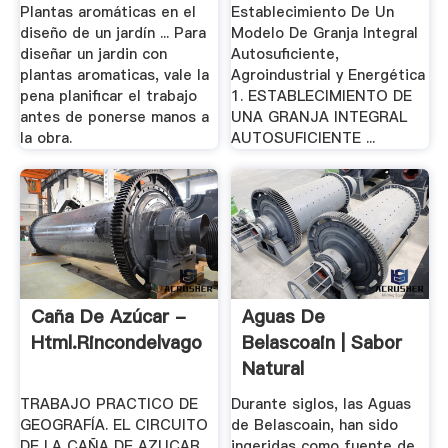
Plantas aromáticas en el
Establecimiento De Un
diseño de un jardín ... Para
Modelo De Granja Integral
diseñar un jardin con
Autosuficiente,
plantas aromaticas, vale la
Agroindustrial y Energética
pena planificar el trabajo
1. ESTABLECIMIENTO DE
antes de ponerse manos a
UNA GRANJA INTEGRAL
la obra.
AUTOSUFICIENTE ...
Caña De Azúcar -
Aguas De
Html.rincondelvago
Belascoain | Sabor
Natural
TRABAJO PRACTICO DE
Durante siglos, las Aguas
GEOGRAFÍA. EL CIRCUITO
de Belascoain, han sido
DE LA CAÑA DE AZUCAR.
ingeridas como fuente de