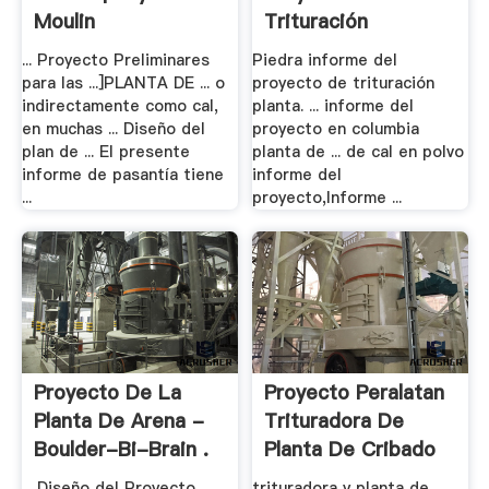
Moulin
Trituración
... Proyecto Preliminares
Piedra informe del
para las ...]PLANTA DE ... o
proyecto de trituración
indirectamente como cal,
planta. ... informe del
en muchas ... Diseño del
proyecto en columbia
plan de ... El presente
planta de ... de cal en polvo
informe de pasantía tiene
informe del
...
proyecto,Informe ...
Proyecto De La
Proyecto Peralatan
Planta De Arena -
Trituradora De
Boulder-Bi-Brain .
Planta De Cribado
... Diseño del Proyecto
trituradora y planta de