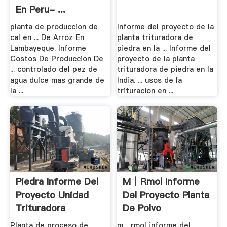
En Peru- ...
planta de produccion de
Informe del proyecto de la
cal en ... De Arroz En
planta trituradora de
Lambayeque. Informe
piedra en la ... Informe del
Costos De Produccion De
proyecto de la planta
... controlado del pez de
trituradora de piedra en la
agua dulce mas grande de
India. ... usos de la
la ...
trituracion en ...
Piedra Informe Del
M│rmol Informe
Proyecto Unidad
Del Proyecto Planta
Trituradora
De Polvo
Planta de proceso de
m│rmol informe del