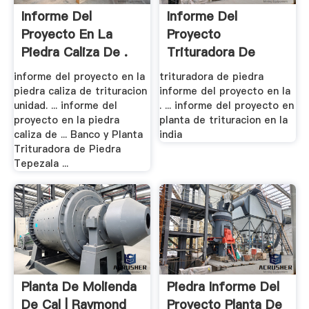
Informe Del
Informe Del
Proyecto En La
Proyecto
Piedra Caliza De .
Trituradora De
Piedra En La .
informe del proyecto en la
trituradora de piedra
piedra caliza de trituracion
informe del proyecto en la
unidad. ... informe del
. ... informe del proyecto en
proyecto en la piedra
planta de trituracion en la
caliza de ... Banco y Planta
india
Trituradora de Piedra
Tepezala ...
Planta De Molienda
Piedra Informe Del
De Cal | Raymond
Proyecto Planta De