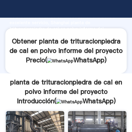
planta de trituracionpiedra de cal en polvo informe
del proyecto fabricante Agarrando fuerte capacidad
de producción, fuerza de investigación avanzada y
excelente servicio, Shanghai planta de
trituracionpiedra de cal en polvo informe del
proyecto proveedor crea el valor y aporta valores a
Obtener planta de trituracionpiedra
todos los clientes.
de cal en polvo informe del proyecto
Precio(
WhatsApp
)
planta de trituracionpiedra de cal en
polvo informe del proyecto
Introducción(
WhatsApp
)