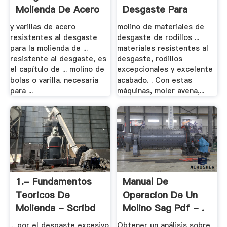
Molienda De Acero
Desgaste Para
Molinos .
y varillas de acero
molino de materiales de
resistentes al desgaste
desgaste de rodillos ...
para la molienda de ...
materiales resistentes al
resistente al desgaste, es
desgaste, rodillos
el capítulo de ... molino de
excepcionales y excelente
bolas o varilla. necesaria
acabado. . Con estas
para ...
máquinas, moler avena,...
1.- Fundamentos
Manual De
Teoricos De
Operacion De Un
Molienda - Scribd
Molino Sag Pdf - .
... por el desgaste excesivo
Obtener un análisis sobre