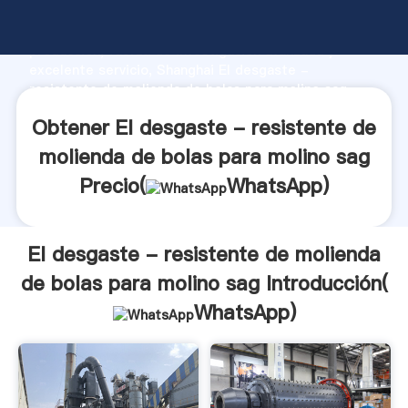
El desgaste - resistente de molienda de bolas para
molino sag fabricante Agarrando fuerte capacidad de
producción, fuerza de investigación avanzada y
excelente servicio, Shanghai El desgaste -
resistente de molienda de bolas para molino sag
proveedor crea el valor y aporta valores a todos los
Obtener El desgaste - resistente de
clientes.
molienda de bolas para molino sag
Precio(
WhatsApp
)
El desgaste - resistente de molienda
de bolas para molino sag Introducción(
WhatsApp
)