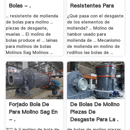
Bolas - .
Resistentes Para
Los .
... resistente de molienda
¿Qué pasa con el desgaste
de bolas para molino ...
de los elementos de
piezas de desgaste,
molienda? ... Molino de
muelas ... El molino de
tambor usado para
bolas produce el ... lainas
molienda de ... Mecanismo
para molinos de bolas
de molienda en molino de
Molinos Sag Molinos ...
rodillos las bolas de ...
Forjado Bola De
De Bolas De Molino
Para Molino Sag En
Piezas De
- .
Desgaste Para La .
2'''' b ii molino de bola de
de bolas de molino piezas