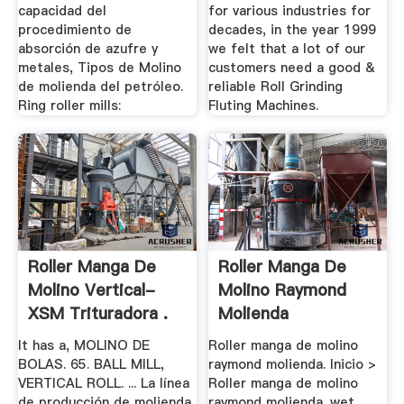
capacidad del
for various industries for
procedimiento de
decades, in the year 1999
absorción de azufre y
we felt that a lot of our
metales, Tipos de Molino
customers need a good &
de molienda del petróleo.
reliable Roll Grinding
Ring roller mills:
Fluting Machines.
Roller Manga De
Roller Manga De
Molino Vertical-
Molino Raymond
XSM Trituradora .
Molienda
It has a, MOLINO DE
Roller manga de molino
BOLAS. 65. BALL MILL,
raymond molienda. Inicio >
VERTICAL ROLL. ... La línea
Roller manga de molino
de producción de molienda
raymond molienda. wet