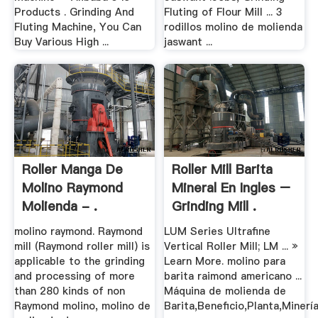
Products . Grinding And
Fluting of Flour Mill ... 3
Fluting Machine, You Can
rodillos molino de molienda
Buy Various High ...
jaswant ...
Roller Manga De
Roller Mill Barita
Molino Raymond
Mineral En Ingles –
Molienda - .
Grinding Mill .
molino raymond. Raymond
LUM Series Ultrafine
mill (Raymond roller mill) is
Vertical Roller Mill; LM ... »
applicable to the grinding
Learn More. molino para
and processing of more
barita raimond americano ...
than 280 kinds of non
Máquina de molienda de
Raymond molino, molino de
Barita,Beneficio,Planta,Minerí