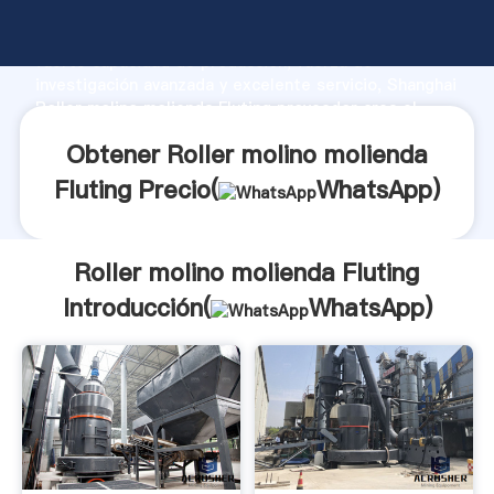
Roller molino molienda Fluting fabricante Agarrando
fuerte capacidad de producción, fuerza de
investigación avanzada y excelente servicio, Shanghai
Roller molino molienda Fluting proveedor crea el
valor y aporta valores a todos los clientes.
Obtener Roller molino molienda
Fluting Precio(
WhatsApp
)
Roller molino molienda Fluting
Introducción(
WhatsApp
)