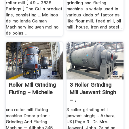
roller mill [ 4.9 - 3838
grinding and fluting
Ratings ] The Gulin product
machine is widely used in
line, consisting ... Molinos
various kinds of factories
de molienda Caiman
like flour mill, feed mill, oil
Machinery incluyen molino
mill, house, iron and steel ...
de bolas ...
Roller Mill Grinding
3 Roller Grinding
Fluting - Michelle
Mill Jaswant Singh
- .
cnc roller mill fluting
3 roller grinding mill
machine Description :
jaswant singh; ... Akhara,
Grinding And Fluting
UK).Page 3 ..Dr. Mrs.
Machine – Alibaba 345
Jaswant .Jobs, Grinding