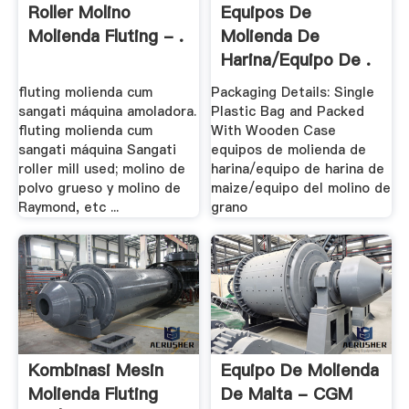
Roller Molino
Equipos De
Molienda Fluting - .
Molienda De
Harina/equipo De .
fluting molienda cum
Packaging Details: Single
sangati máquina amoladora.
Plastic Bag and Packed
fluting molienda cum
With Wooden Case
sangati máquina Sangati
equipos de molienda de
roller mill used; molino de
harina/equipo de harina de
polvo grueso y molino de
maize/equipo del molino de
Raymond, etc ...
grano
Kombinasi Mesin
Equipo De Molienda
Molienda Fluting
De Malta - CGM