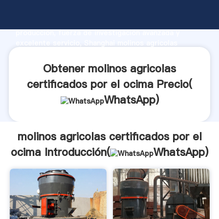
molinos agricolas certificados por el ocima
fabricante Agarrando fuerte capacidad de
producción, fuerza de investigación avanzada y
excelente servicio, Shanghai molinos agricolas
certificados por el ocima proveedor crea el valor y
aporta valores a todos los clientes.
Obtener molinos agricolas
certificados por el ocima Precio(
WhatsApp
)
molinos agricolas certificados por el
ocima Introducción(
WhatsApp
)