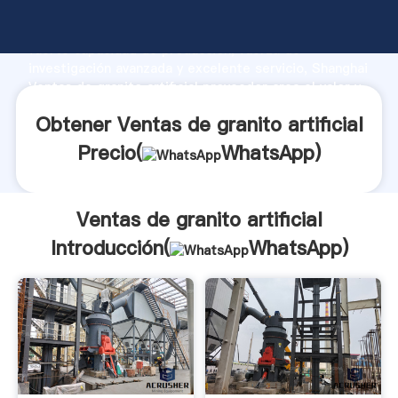
Ventas de granito artificial fabricante Agarrando
fuerte capacidad de producción, fuerza de
investigación avanzada y excelente servicio, Shanghai
Ventas de granito artificial proveedor crea el valor y
aporta valores a todos los clientes.
Obtener Ventas de granito artificial
Precio(
WhatsApp
)
Ventas de granito artificial
Introducción(
WhatsApp
)