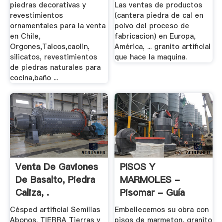
piedras decorativas y
Las ventas de productos
revestimientos
(cantera piedra de cal en
ornamentales para la venta
polvo del proceso de
en Chile,
fabricacion) en Europa,
Orgones,Talcos,caolin,
América, ... granito artificial
silicatos, revestimientos
que hace la maquina.
de piedras naturales para
cocina,baño ...
Venta De Gaviones
PISOS Y
De Basalto, Piedra
MARMOLES -
Caliza, .
Pisomar - Guía
Mundial De .
Césped artificial Semillas
Embellecemos su obra con
Abonos. TIERRA Tierras y
pisos de marmeton, granito