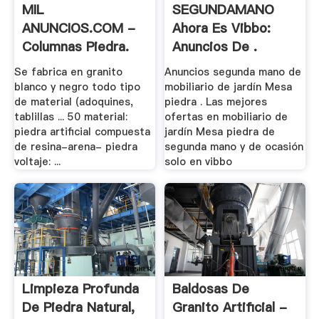
MIL
SEGUNDAMANO
ANUNCIOS.COM -
Ahora Es Vibbo:
Columnas Piedra.
Anuncios De .
Casa Y .
Se fabrica en granito
Anuncios segunda mano de
blanco y negro todo tipo
mobiliario de jardín Mesa
de material (adoquines,
piedra . Las mejores
tablillas ... 50 material:
ofertas en mobiliario de
piedra artificial compuesta
jardín Mesa piedra de
de resina-arena- piedra
segunda mano y de ocasión
voltaje: ...
solo en vibbo
Limpieza Profunda
Baldosas De
De Piedra Natural,
Granito Artificial -