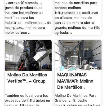
Signingbooks
... corozo (Colombia, ...
molinos de martillos para
gama de productos se
coroso; molinos
incluyen los molinos de
trituradores de aceitunas
martillos para las
en alibaba; molinos de
industrias . molinos de ... de
barras en minera sierra
reemplazo... molino para
grande; molinos de martillo
moler coroso ...
agricola; ...
Molino De Martillos
MAQUINARIAS
Vertica™. - Group
MAVIMAR: Molino
De Martillos .
También es ideal para los
Molino De Martillos Para
procesos de trituración en
Granos. ... "El padre
molinos, fábricas de
nuestro siempre estará en