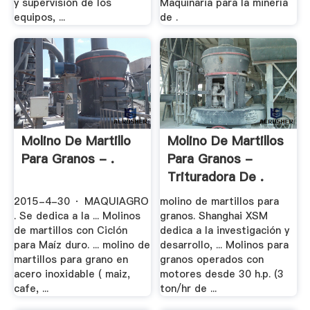
y supervisión de los
Maquinaria para la minería
equipos, ...
de .
Molino De Martillo
Molino De Martillos
Para Granos - .
Para Granos -
Trituradora De .
2015-4-30 · MAQUIAGRO
molino de martillos para
. Se dedica a la ... Molinos
granos. Shanghai XSM
de martillos con Ciclón
dedica a la investigación y
para Maíz duro. ... molino de
desarrollo, ... Molinos para
martillos para grano en
granos operados con
acero inoxidable ( maiz,
motores desde 30 h.p. (3
cafe, ...
ton/hr de ...