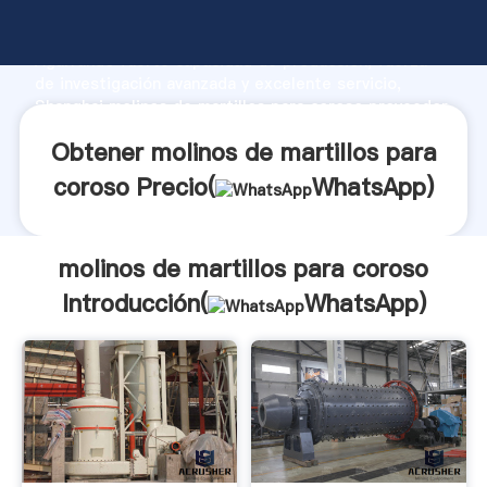
molinos de martillos para coroso fabricante
Agarrando fuerte capacidad de producción, fuerza
de investigación avanzada y excelente servicio,
Shanghai molinos de martillos para coroso proveedor
crea el valor y aporta valores a todos los clientes.
Obtener molinos de martillos para
coroso Precio(
WhatsApp
)
molinos de martillos para coroso
Introducción(
WhatsApp
)