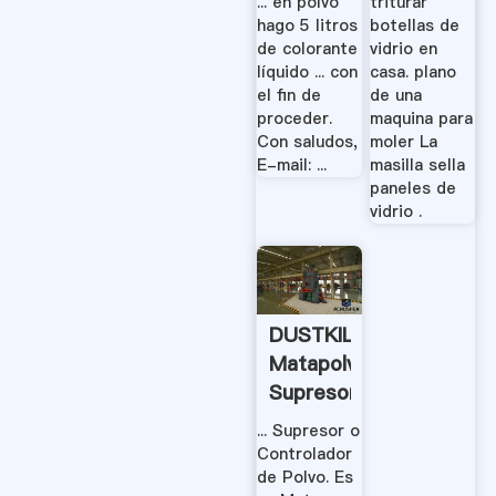
... en polvo
triturar
hago 5 litros
botellas de
de colorante
vidrio en
líquido ... con
casa. plano
el fin de
de una
proceder.
maquina para
Con saludos,
moler La
E-mail: ...
masilla sella
paneles de
vidrio .
DUSTKILL,
Matapolvo,
Supresor
O
... Supresor o
Controlador
Controlador
De
de Polvo. Es