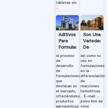
tabletas sin
...
Aditivos
Son Una
Para
Variedad
Formulaciones
De
Con
Hidrolizado
el proceso
así como su
Plaguicidas
Proteínicos
de
uso en
- Break
.
desarrollo
formulaciones
de
en la
.
formulaciones
diferenciación
que
de
destacan en
reacciones
el mercado,
hemolíticas.
ofreciéndoles
... E-mail: ...
productos
polvo fino de
agroquímicos
color