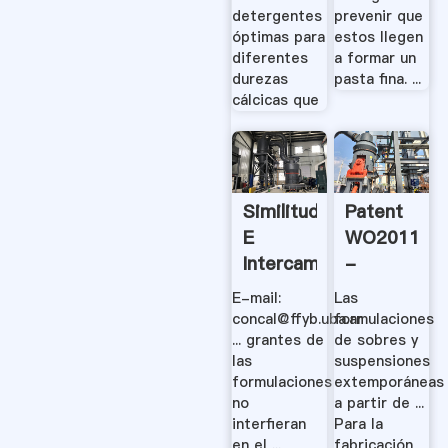
detergentes
prevenir que
óptimas para
estos llegen
diferentes
a formar un
durezas
pasta fina. ...
cálcicas que
Similitud
Patent
E
WO201113
Intercambiabilidad
-
De
Granulado
E-mail:
Las
Formulaciones
Altamente
concal@ffyb.uba.ar
formulaciones
De .
.
... grantes de
de sobres y
las
suspensiones
formulaciones
extemporáneas
no
a partir de ...
interfieran
Para la
en el ...
fabricación