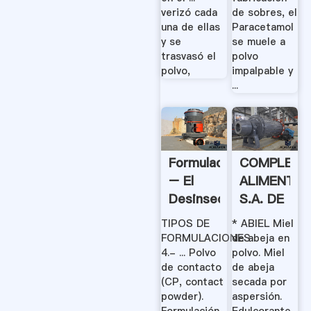
verizó cada
de sobres, el
una de ellas
Paracetamol
y se
se muele a
trasvasó el
polvo
polvo,
impalpable y
...
Formulaciones
COMPLEME
– El
ALIMENTICI
Desinsectador
S.A. DE
Y
C.V. - .
TIPOS DE
* ABIEL Miel
Desratizador
FORMULACIONES
de abeja en
4.- ... Polvo
polvo. Miel
de contacto
de abeja
(CP, contact
secada por
powder).
aspersión.
Formulación
Edulcorante