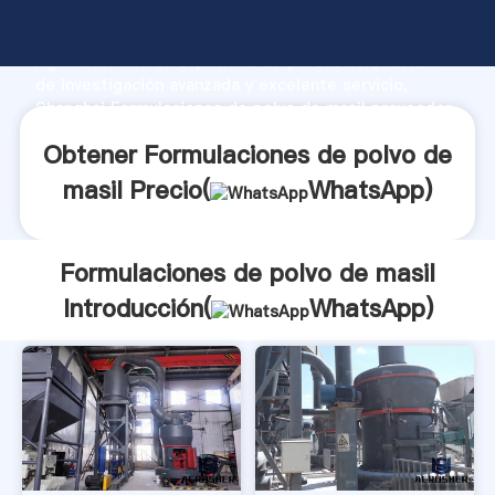
Formulaciones de polvo de masil fabricante
Agarrando fuerte capacidad de producción, fuerza
de investigación avanzada y excelente servicio,
Shanghai Formulaciones de polvo de masil proveedor
crea el valor y aporta valores a todos los clientes.
Obtener Formulaciones de polvo de
masil Precio(
WhatsApp
)
Formulaciones de polvo de masil
Introducción(
WhatsApp
)