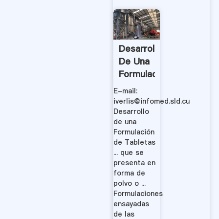
Desarrollo
De Una
Formulación
De
E-mail:
Tabletas
iverlis@infomed.sld.cu
Revestidas
Desarrollo
de una
.
Formulación
de Tabletas
... que se
presenta en
forma de
polvo o ...
Formulaciones
ensayadas
de las