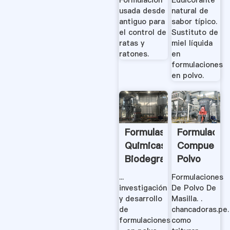
usada desde
natural de
antiguo para
sabor típico.
el control de
Sustituto de
ratas y
miel líquida
ratones.
en
formulaciones
en polvo.
Formulas
Formulacio
Quimicas
Compuesta
Biodegradables:
Polvo
Formulacion
De La
...
Formulaciones
.
Masilla
investigación
De Polvo De
y desarrollo
Masilla. .
de
chancadoras.pe.
formulaciones
como