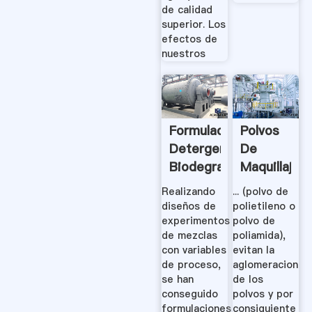
de calidad
superior. Los
efectos de
nuestros
Formulaciones
Polvos
Detergentes
De
Biodegradables:
Maquillaje
Ensayos
Realizando
... (polvo de
.
diseños de
polietileno o
experimentos
polvo de
de mezclas
poliamida),
con variables
evitan la
de proceso,
aglomeracion
se han
de los
conseguido
polvos y por
formulaciones
consiguiente