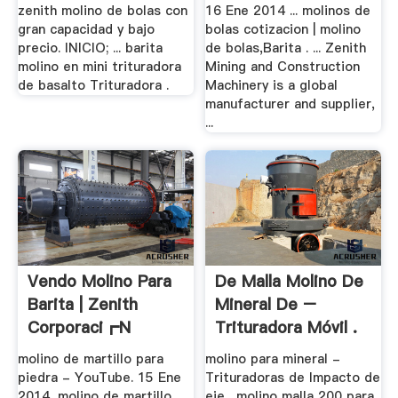
zenith molino de bolas con
16 Ene 2014 ... molinos de
gran capacidad y bajo
bolas cotizacion | molino
precio. INICIO; ... barita
de bolas,Barita . ... Zenith
molino en mini trituradora
Mining and Construction
de basalto Trituradora .
Machinery is a global
manufacturer and supplier,
...
Vendo Molino Para
De Malla Molino De
Barita | Zenith
Mineral De –
Corporaci┏n
Trituradora Móvil .
molino de martillo para
molino para mineral -
piedra - YouTube. 15 Ene
Trituradoras de Impacto de
2014, molino de martillo
eje . molino malla 200 para