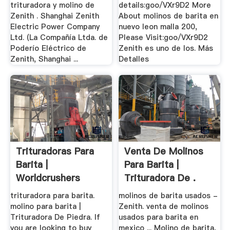
trituradora y molino de
details:goo/VXr9D2 More
Zenith . Shanghai Zenith
About molinos de barita en
Electric Power Company
nuevo leon malla 200,
Ltd. (La Compañía Ltda. de
Please Visit:goo/VXr9D2
Poderío Eléctrico de
Zenith es uno de los. Más
Zenith, Shanghai ...
Detalles
Trituradoras Para
Venta De Molinos
Barita |
Para Barita |
Worldcrushers
Trituradora De .
trituradora para barita.
molinos de barita usados -
molino para barita |
Zenith. venta de molinos
Trituradora De Piedra. If
usados para barita en
you are looking to buy
mexico ... Molino de barita,