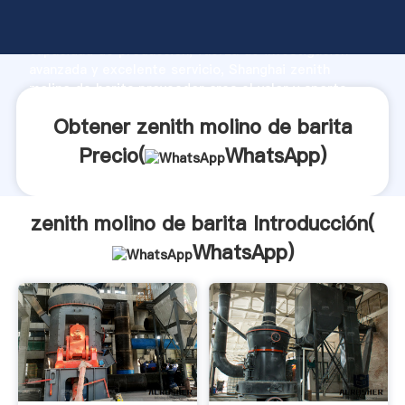
zenith molino de barita fabricante Agarrando fuerte
capacidad de producción, fuerza de investigación
avanzada y excelente servicio, Shanghai zenith
molino de barita proveedor crea el valor y aporta
valores a todos los clientes.
Obtener zenith molino de barita
Precio(
WhatsApp
)
zenith molino de barita Introducción(
WhatsApp
)