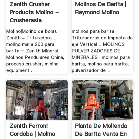
Zenith Crusher
Molinos De Barita |
Products Molino -
Raymond Molino
Crusherasia
Molino|Molino de bolas -
molinos para barita -
Zenith - Trituradora ...
Trituradoras de Impacto de
molino malla 200 para
eje Vertical ... MOLINOS
barita – Zenith Mineral ...
PULVERIZADORES DE
Molinos Pendulares China,
MINERALES . molinos para
process crusher, mining
barita, molino para barita,
equipment .
pulverizador de ...
Zenith Ferroni
Planta De Molienda
Cordoba | Molino
De Barita Venta En