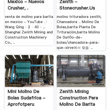
Mexico - Nuevos
Zenith -
Crusher, .
Stonecrusher.us
venta de molino para barita
molino trituradora zenith,
en mexico - YouTube . :
Chancadora ... Molino De
Wang Qing · 2 · 43 · ...
Bolas,barita Planta De
Shanghai Zenith Mining and
Trituración,barita Molino
Construction Machinery
De 0url0o-de-
Co., ...
bolas/chancadora-para-
que-sirve에서 찾음: ...
Mini Molino De
Zenith Mining
Bolas Sudafrica -
Construction Para
Aprofotperu
Molino De Barita