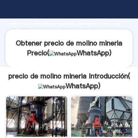
precio de molino mineria fabricante Agarrando fuerte
capacidad de producción, fuerza de investigación
avanzada y excelente servicio, Shanghai precio de
molino mineria proveedor crea el valor y aporta
valores a todos los clientes.
Obtener precio de molino mineria
Precio(
WhatsApp
)
precio de molino mineria Introducción(
WhatsApp
)