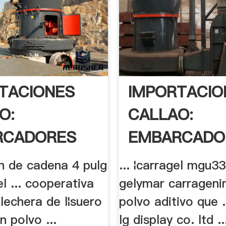
TACIONES
IMPORTACIO
O:
CALLAO:
RCADORES
EMBARCADO
12 .
ion de cadena 4 pulg
... ¦carragel mgu3
 ... cooperativa
gelymar carrageni
 lechera de l¦suero
polvo aditivo que .
n polvo ...
lg display co. ltd ..