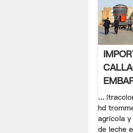
IMPOR
CALLA
EMBA
... ¦tracc
hd trommel
agricola y
de leche e