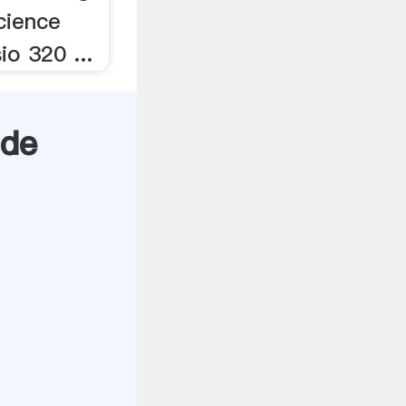
cience
o 320 ...
 de