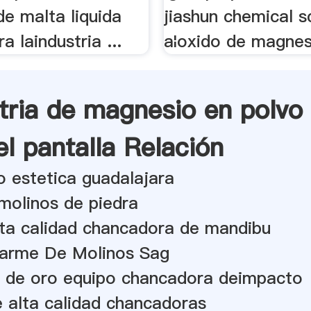
de malta liquida
jiashun chemical s
a laindustria ...
a¦oxido de magnesi
stria de magnesio en polvo
l pantalla Relación
o estetica guadalajara
molinos de piedra
lta calidad chancadora de mandibu
arme De Molinos Sag
a de oro equipo chancadora deimpacto
 alta calidad chancadoras