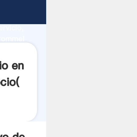
ntalla
ucción,
rvicio,
trommel
es a
io en
cio(