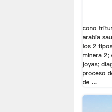
cono tritu
arabia sau
los 2 tipo
minera 2; 
joyas; dia
proceso d
de ...