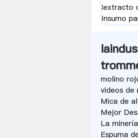
¦extracto 
insumo par
laindu
tromme
molino roj
videos de 
Mica de a
Mejor Des
La minerí
Espuma de