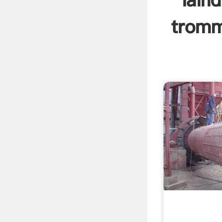
lain
tromm