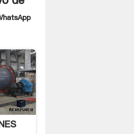
vo de
NES