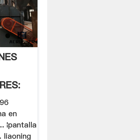
NES
RES:
396
na en
.. ¦pantalla
. liaoning