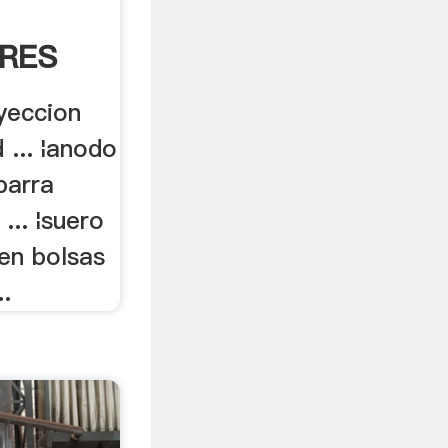
RES
oyeccion
 ... ¦anodo
barra
... ¦suero
en bolsas
..