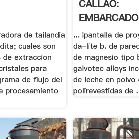
CALLAO:
EMBARCADO
radora de tailandia
... ¦pantalla de pr
dita; cuales son
da-lite b. de pared
s de extraccion
de magnesio tipo 
cristales para
galvotec alloys inc 
grama de flujo del
de leche en polvo 
e procesamiento
polirevestidas de .