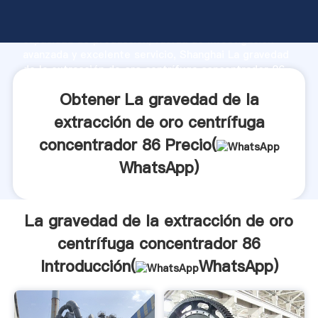
La gravedad de la extracción de oro centrífuga
concentrador 86 fabricante Agarrando fuerte
capacidad de producción, fuerza de investigación
avanzada y excelente servicio, Shanghai La gravedad
de la extracción de oro centrífuga concentrador 86
proveedor crea el valor y aporta valores a todos los
Obtener La gravedad de la
clientes.
extracción de oro centrífuga
concentrador 86 Precio(
WhatsApp
)
La gravedad de la extracción de oro
centrífuga concentrador 86
Introducción(
WhatsApp
)