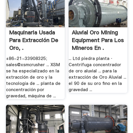
Maquinaria Usada
Aluvial Oro Mining
Para Extracción De
Equipment Para Los
Oro, .
Mineros En .
+86-21-33908325;
... Ltd piedra planta ·
sales@xsmcrusher ... XSM
Centrífuga concentrador
se ha especializado en la
de oro aluvial ... para la
extracción de oro y la
extracción de Oro Aluvial ...
tecnología de ... planta de
el 90 de su oro fino en la
concentración por
gravedad ...
gravedad, máquina de ...