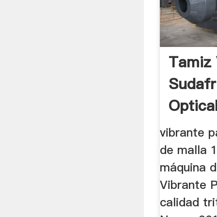
Tamiz 
Sudafr
Optica
vibrante p
de malla 1
máquina de
Vibrante P
calidad tr