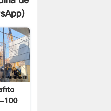
uina de
sApp
)
fito
0-100