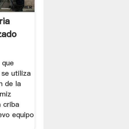
ria
zado
o que
se utiliza
n de la
amiz
a criba
uevo equipo