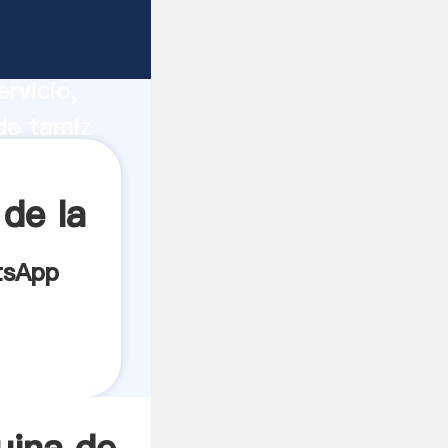
ucción,
rvicio,
de tamiz
s los
de la