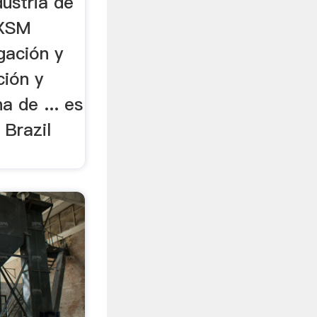
dustria de
 XSM
igación y
ción y
a de ... es
Brazil