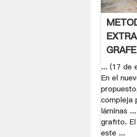
METO
EXTRA
GRAFE
... (17 de 
En el nue
propuesto
compleja 
láminas ..
grafito. E
este ...