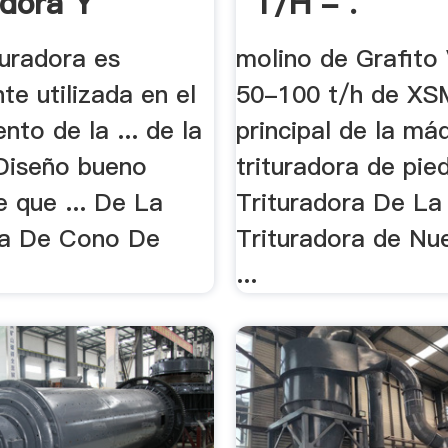
adora Y
T/h - .
 En .
turadora es
molino de Grafito
e utilizada en el
50-100 t/h de XSM.
nto de la ... de la
principal de la má
Diseño bueno
trituradora de pied
 que ... De La
Trituradora De La
ra De Cono De
Trituradora de Nue
...