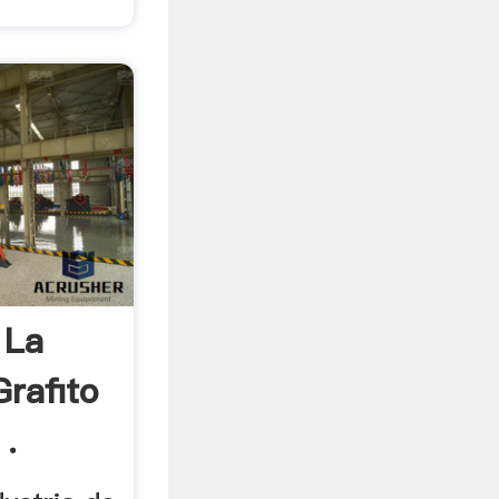
 La
Grafito
 .