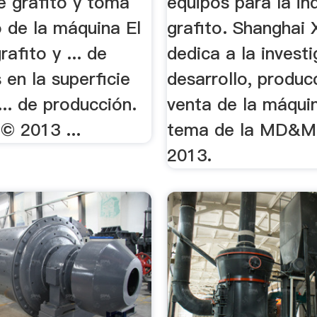
e grafito y toma
equipos para la in
 de la máquina El
grafito. Shanghai
rafito y ... de
dedica a la invest
 en la superficie
desarrollo, produc
... de producción.
venta de la máquin
© 2013 ...
tema de la MD&M 
2013.