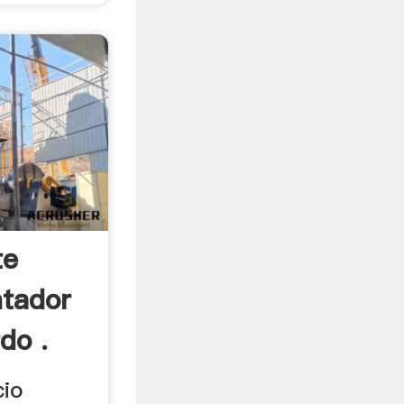
te
ntador
do .
cio