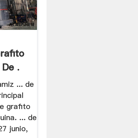
rafito
 De .
miz ... de
incipal
e grafito
ina. ... de
27 junio,