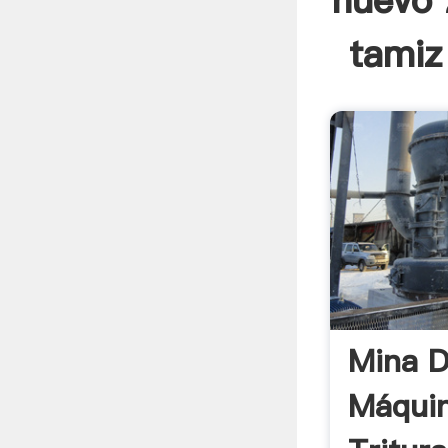
nuevo 
tamiz
Mina D
Máqui