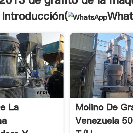
2013 de grafito de la máq
 Introducción(
What
e La
Molino De Gra
na
Venezuela 5