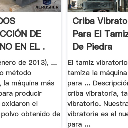
DOS
Criba Vibrato
CCIÓN DE
Para El Tami
NO EN EL .
De Piedra
enero de 2013), ...
El tamiz vibratori
vo método
tamiza la máquina 
, la máquina más
para ... Descripció
para producir
criba vibratoria, t
. oxidaron el
vibratorio. Nuestr
l polvo obtenido de
vibratoria es el n
para ...