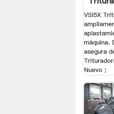
Tritur
Molino
VSI5X Tri
ampliament
aplastamie
máquina. 
asegura de
Triturado
Nuevo ;