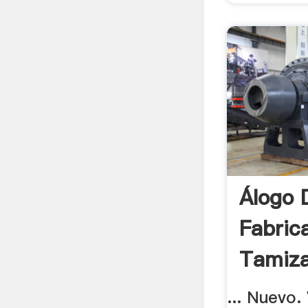
Álogo 
Fabric
Tamiza
... Nuevo. 