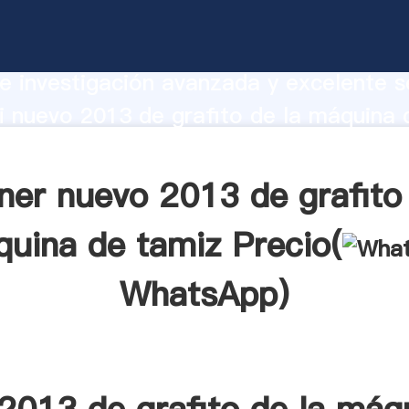
13 de grafito de la máquina de tamiz
te Agarrando fuerte capacidad de prod
e investigación avanzada y excelente se
 nuevo 2013 de grafito de la máquina 
r crea el valor y aporta valores a todo
ner nuevo 2013 de grafito 
uina de tamiz Precio(
WhatsApp
)