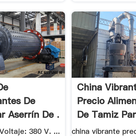
De
China Vibran
antes De
Precio Alime
r Aserrín De .
De Tamiz Par
Voltaje: 380 V. ...
china vibrante pre