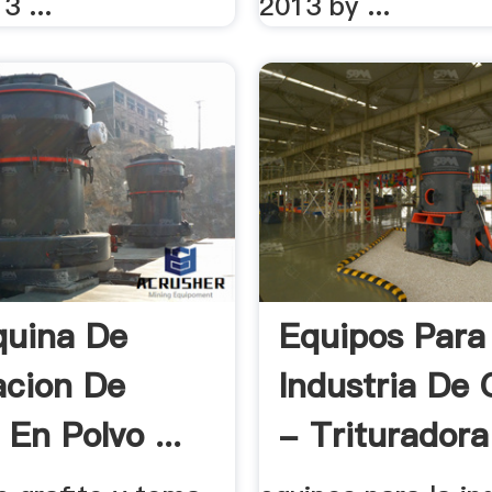
3 ...
2013 by ...
quina De
Equipos Para
acion De
Industria De 
 En Polvo ...
- Trituradora