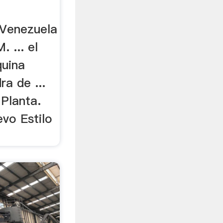
 Venezuela
 ... el
quina
ra de ...
 Planta.
vo Estilo