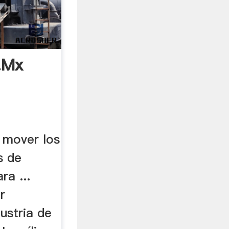
.mx
 mover los
s de
ra ...
r
dustria de