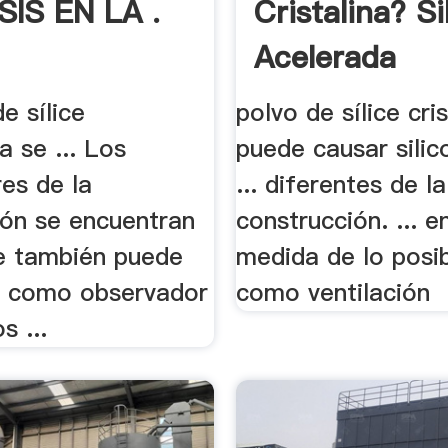
SIS EN LA .
Cristalina? Si
Acelerada
e sílice
polvo de sílice cris
a se ... Los
puede causar silic
es de la
... diferentes de la
ión se encuentran
construcción. ... e
ue también puede
medida de lo posib
 como observador
como ventilación
s ...