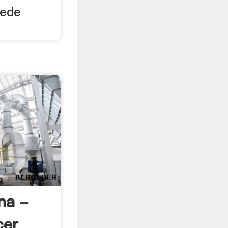
uede
ina -
cer