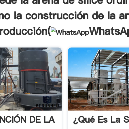
de la arena de sílice ordi
o la construcción de la a
troducción(
WhatsA
NCIÓN DE LA
¿Qué Es La Sí