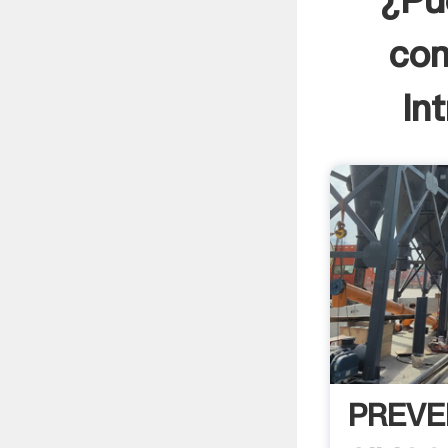
¿Pue
com
In
PREVE