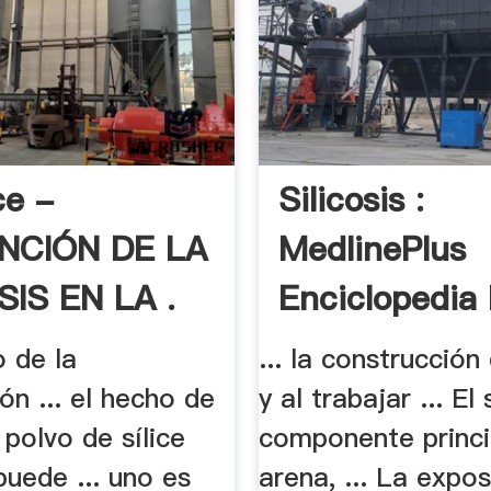
ce -
Silicosis :
NCIÓN DE LA
MedlinePlus
SIS EN LA .
Enciclopedia
o de la
... la construcción
ón ... el hecho de
y al trabajar ... El 
 polvo de sílice
componente princi
 puede ... uno es
arena, ... La expos