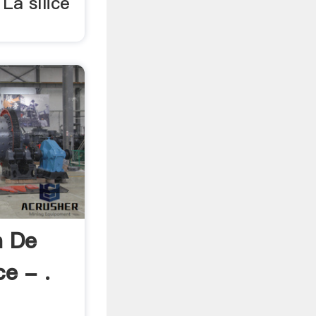
 La sílice
n De
ce - .