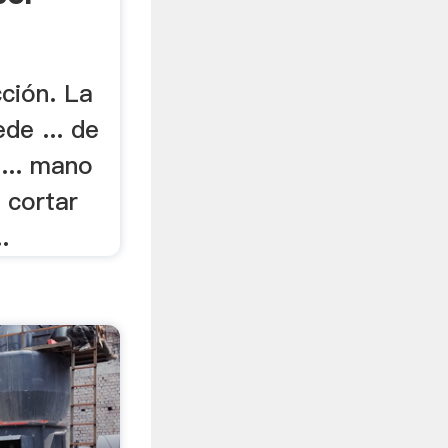
cción. La
ede ... de
 ... mano
a cortar
.