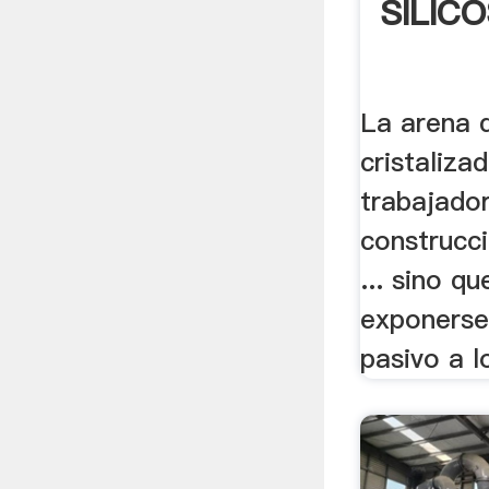
SILICO
La arena d
cristalizad
trabajador
construcc
... sino q
exponerse
pasivo a lo