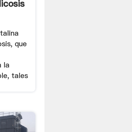
licosis
talina
osis, que
n la
le, tales