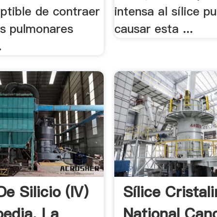
ptible de contraer
intensa al sílice p
es pulmonares
causar esta ...
.
e Silicio (IV)
Sílice Cristal
pedia, La
National Can