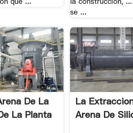
ón que ...
la construcción, ...
se ...
 Arena De La
La Extraccio
e La Planta
Arena De Sili