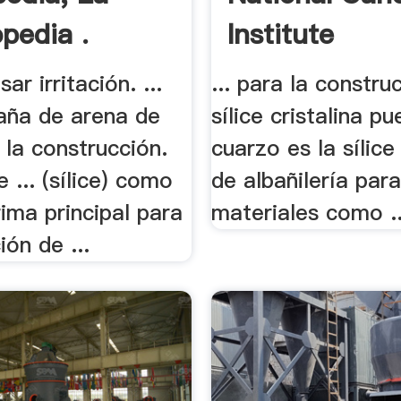
pedia .
Institute
r irritación. ...
... para la constru
ña de arena de
sílice cristalina pu
a la construcción.
cuarzo es la sílice
e ... (sílice) como
de albañilería par
ima principal para
materiales como ..
ión de ...