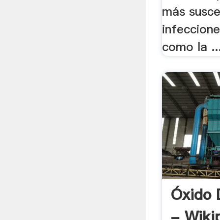
más susce
infeccion
como la ..
Óxido D
- Wiki