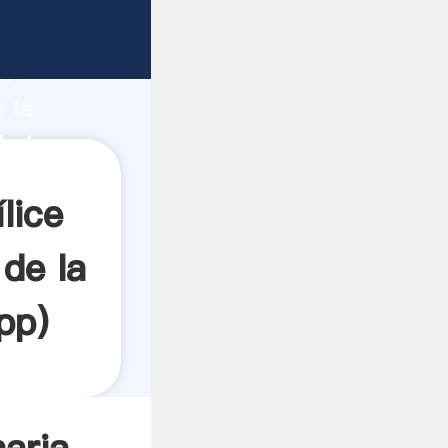
fuerte
ón
 la
de la
 a todos
lice
de la
pp
)