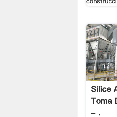
construcci
Sílice
Toma D
- .