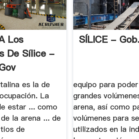
 A Los
SÍLICE - Gob
s De Sílice -
.gov
talina es la de
equipo para poder
ocupación. La
grandes volúmene
de estar ... como
arena, así como pa
 de la arena ... de
volúmenes para se
itios de
utilizados en la in