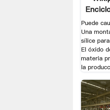
Enciclo
Puede causa
Una monta
sílice par
El óxido d
materia pr
la producc