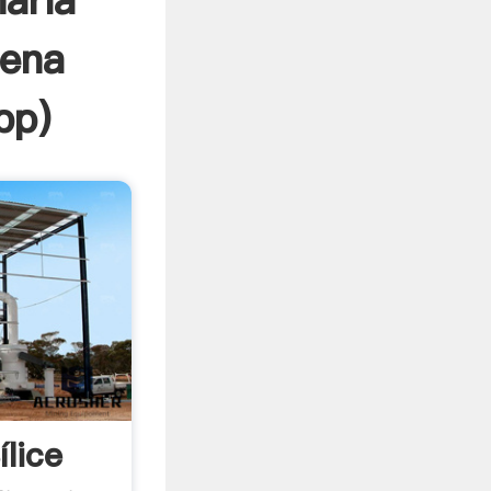
naria
rena
pp
)
lice