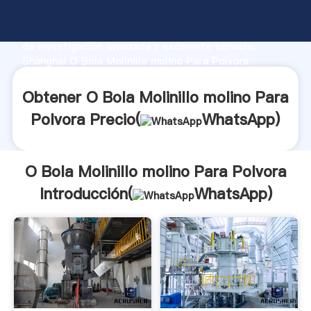
O Bola Molinillo molino Para Polvora fabricante
Agarrando fuerte capacidad de producción, fuerza
de investigación avanzada y excelente servicio,
Shanghai O Bola Molinillo molino Para Polvora
proveedor crea el valor y aporta valores a todos los
clientes.
Obtener O Bola Molinillo molino Para
Polvora Precio(
WhatsApp
)
O Bola Molinillo molino Para Polvora
Introducción(
WhatsApp
)