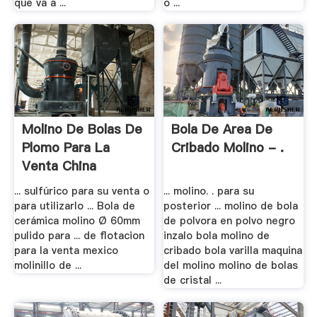
que va a ...
o ...
Molino De Bolas De
Bola De Area De
Plomo Para La
Cribado Molino - .
Venta China
... sulfúrico para su venta o
... molino. . para su
para utilizarlo ... Bola de
posterior ... molino de bola
cerámica molino Ø 60mm
de polvora en polvo negro
pulido para ... de flotacion
inzalo bola molino de
para la venta mexico
cribado bola varilla maquina
molinillo de ...
del molino molino de bolas
de cristal ...