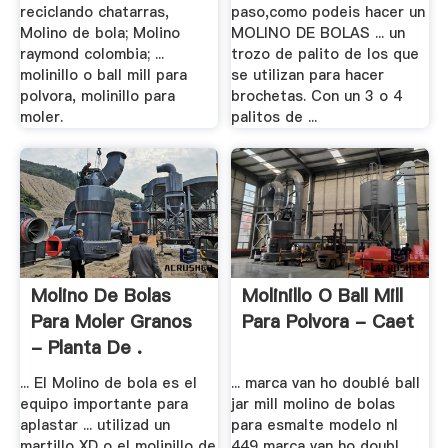
reciclando chatarras,
paso,como podeis hacer un
Molino de bola; Molino
MOLINO DE BOLAS ... un
raymond colombia; ...
trozo de palito de los que
molinillo o ball mill para
se utilizan para hacer
polvora, molinillo para
brochetas. Con un 3 o 4
moler.
palitos de ...
Molino De Bolas
Molinillo O Ball Mill
Para Moler Granos
Para Polvora - Caet
- Planta De .
... El Molino de bola es el
... marca van ho doublé ball
equipo importante para
jar mill molino de bolas
aplastar ... utilizad un
para esmalte modelo nl
martillo XD o el molinillo de
449 marca van ho doubl .