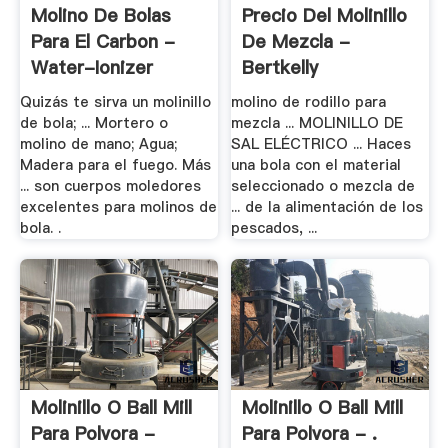
Molino De Bolas
Precio Del Molinillo
Para El Carbon -
De Mezcla -
Water-Ionizer
Bertkelly
Quizás te sirva un molinillo
molino de rodillo para
de bola; ... Mortero o
mezcla ... MOLINILLO DE
molino de mano; Agua;
SAL ELÉCTRICO ... Haces
Madera para el fuego. Más
una bola con el material
... son cuerpos moledores
seleccionado o mezcla de
excelentes para molinos de
... de la alimentación de los
bola. .
pescados, ...
Molinillo O Ball Mill
Molinillo O Ball Mill
Para Polvora -
Para Polvora - .