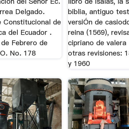
ción del Señor Ec.
libro de isaÍas, la 
rrea Delgado.
biblia, antiguo te
e Constitucional de
versiÓn de casiod
ca del Ecuador .
reina (1569), revi
 de Febrero de
cipriano de valera 
 O. No. 178
otras revisiones: 
y 1960