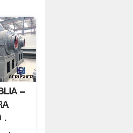
BLIA -
RA
 .