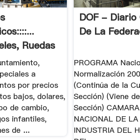
s
DOF - Diario 
os::::...
De La Federa
eles, Ruedas
.
untamiento,
PROGRAMA Nacio
peciales a
Normalización 20
ntos por precios
(Continúa de la C
tos bajos, dolares,
Sección) (Viene de
ipo de cambio,
Sección) CAMARA
os infantiles,
NACIONAL DE LA
es de ...
INDUSTRIA DEL 