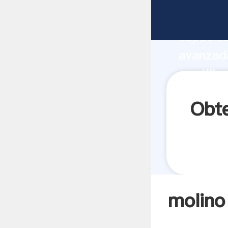
molino d
capacida
avanzada
martillo
todos lo
Obte
molino