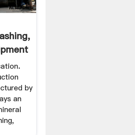
ashing,
ipment
ation.
uction
ctured by
ays an
mineral
hing,