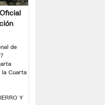
Oficial
ción
nal de
07
uarta
 la Cuarta
HIERRO Y