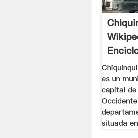
Chiqui
Wikipe
Encicl
Chiquinquir
es un mun
capital de
Occidente
departame
situada en 