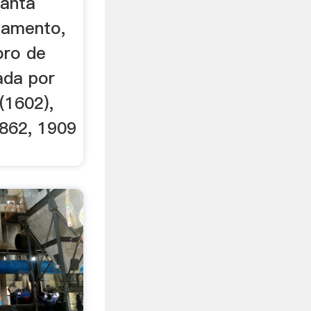
santa
stamento,
oro de
sada por
(1602),
1862, 1909