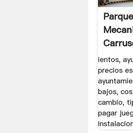
Parque
Mecanic
Carrus
De La 
ientos, ay
precios es
ayuntamie
bajos, cos
cambio, t
pagar jueg
instalacion