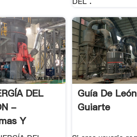
DEL .
ERGÍA DEL
Guía De León
N -
Guiarte
amas Y
ades .