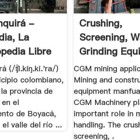
nquirá -
Crushing,
dia, La
Screening, W
opedia Libre
Grinding Equ
.
á (/ʧ̑i.kiŋ.ki.'ra/)
CGM mining applic
icipio colombiano,
Mining and constr
 la provincia de
equipment manfua
 en el
CGM Machinery pl
nto de Boyacá,
important role in 
el valle del río ...
handling. The crus
screening, .