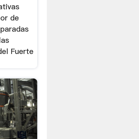
ativas
mor de
paradas
ias
del Fuerte