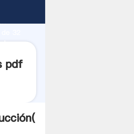
o fuerte
ón
 de 32
valores a
s pdf
ucción(