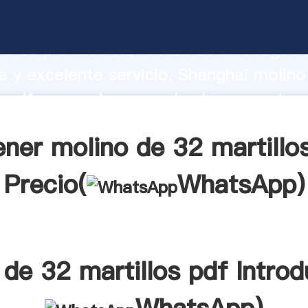
e 32 martillos pdf fabricante Agarrand
d de producción, fuerza de investigaci
 y excelente servicio, Shanghai molino
s pdf proveedor crea el valor y aporta 
s clientes.
ner molino de 32 martillo
Precio(
WhatsApp
)
 de 32 martillos pdf Introd