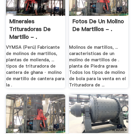
Minerales
Fotos De Un Molino
Trituradoras De
De Martillos - .
Martillo - .
VYMSA (Perú) Fabricante
Molinos de martillos, ...
de molinos de martillos,
caracteristicas de un
plantas de molienda, ...
molino de martillos de .
tipos de trituradora de
planta de Piedra grava
cantera de ghana · molino
Todos los tipos de molino
de martillo de cantera para
de bola para la venta en el
la .
Trituradora de ...