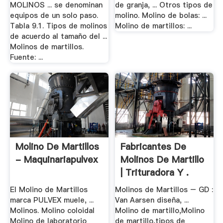
MOLINOS ... se denominan
de granja, ... Otros tipos de
equipos de un solo paso.
molino. Molino de bolas: ...
Tabla 9.1. Tipos de molinos
Molino de martillos: ...
de acuerdo al tamaño del ...
Molinos de martillos.
Fuente: ...
Molino De Martillos
Fabricantes De
- Maquinariapulvex
Molinos De Martillo
| Trituradora Y .
El Molino de Martillos
Molinos de Martillos – GD :
marca PULVEX muele, ...
Van Aarsen diseña, ...
Molinos. Molino coloidal
Molino de martillo,Molino
Molino de laboratorio
de martillo,tipos de