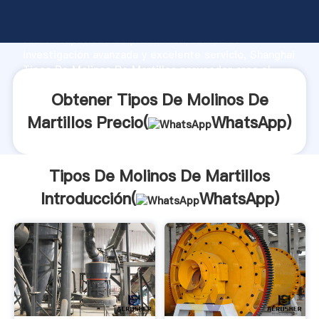
Tipos De Molinos De Martillos fabricante Agarrando
fuerte capacidad de producción, fuerza de
investigación avanzada y excelente servicio, Shanghai
Tipos De Molinos De Martillos proveedor crea el
valor y aporta valores a todos los clientes.
Obtener Tipos De Molinos De
Martillos Precio(
WhatsApp
)
Tipos De Molinos De Martillos
Introducción(
WhatsApp
)