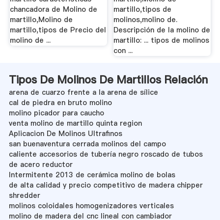
chancadora de Molino de
martillo,tipos de
martillo,Molino de
molinos,molino de.
martillo,tipos de Precio del
Descripción de la molino de
molino de ...
martillo: ... tipos de molinos
con ...
Tipos De Molinos De Martillos Relación
arena de cuarzo frente a la arena de sílice
cal de piedra en bruto molino
molino picador para caucho
venta molino de martillo quinta region
Aplicacion De Molinos Ultrafinos
san buenaventura cerrada molinos del campo
caliente accesorios de tubería negro roscado de tubos
de acero reductor
Intermitente 2013 de cerámica molino de bolas
de alta calidad y precio competitivo de madera chipper
shredder
molinos coloidales homogenizadores verticales
molino de madera del cnc lineal con cambiador