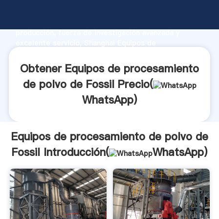
Equipos de procesamiento de polvo de Fossil
fabricante Agarrando fuerte capacidad de
producción, fuerza de investigación avanzada y
excelente servicio, Shanghai Equipos de
procesamiento de polvo de Fossil proveedor crea el
valor y aporta valores a todos los clientes.
Obtener Equipos de procesamiento
de polvo de Fossil Precio(
WhatsApp
)
Equipos de procesamiento de polvo de
Fossil Introducción(
WhatsApp
)