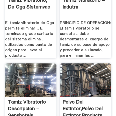
Tamiz Vibratorio,
Tamiz Vibratorio -
De Oga Sistemvac
Indutra
El tamiz vibratorio de Oga
PRINCIPIO DE OPERACION:
permite eliminar ... El
El tamiz vibratorio se
terminado grado sanitario
conecta ... debe
del sistema elimina ...
desmontarse el cuerpo del
utilizados como punto de
tamiz de su base de apoyo
origen para llevar el
y proceder a su lavado,
producto ...
para eliminar las ...
Tamiz Vibratorio
Polvo Del
Descripcion -
Extintor,Polvo Del
Senshotels
Extintor Products,