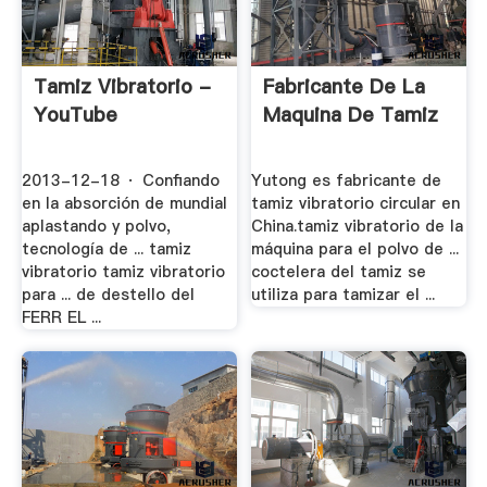
Tamiz Vibratorio -
Fabricante De La
YouTube
Maquina De Tamiz
2013-12-18 · Confiando
Yutong es fabricante de
en la absorción de mundial
tamiz vibratorio circular en
aplastando y polvo,
China.tamiz vibratorio de la
tecnología de ... tamiz
máquina para el polvo de ...
vibratorio tamiz vibratorio
coctelera del tamiz se
para ... de destello del
utiliza para tamizar el ...
FERR EL ...