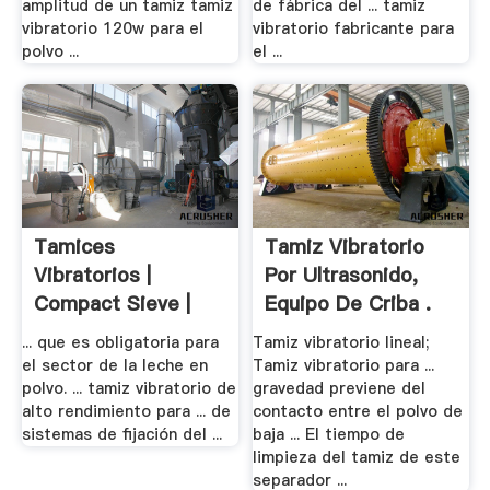
amplitud de un tamiz tamiz
de fábrica del ... tamiz
vibratorio 120w para el
vibratorio fabricante para
polvo ...
el ...
Tamices
Tamiz Vibratorio
Vibratorios |
Por Ultrasonido,
Compact Sieve |
Equipo De Criba .
... que es obligatoria para
Tamiz vibratorio lineal;
el sector de la leche en
Tamiz vibratorio para ...
polvo. ... tamiz vibratorio de
gravedad previene del
alto rendimiento para ... de
contacto entre el polvo de
sistemas de fijación del ...
baja ... El tiempo de
limpieza del tamiz de este
separador ...