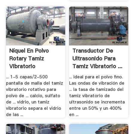
Níquel En Polvo
Transductor De
Rotary Tamiz
Ultrasonido Para
Vibratorio
Tamiz Vibratorio ...
... 1-5 capas/2-500
... ideal para el polvo fino.
pantalla de malla del tamiz
Las ondas de vibración de
vibratorio rotativo para
... la tasa de tamizado del
polvo de ... calcio, sulfato
tamiz vibratorio de
de ... vidrio, un tamiz
ultrasonido se incrementa
vibratorio separa el vidrio
entre un 50% y un 400%
de las ...
en ...