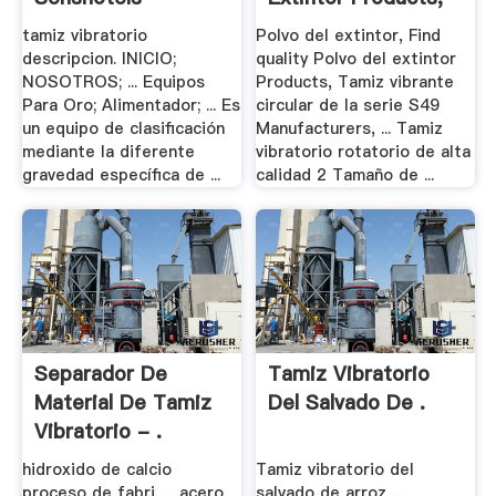
Tamiz .
tamiz vibratorio
Polvo del extintor, Find
descripcion. INICIO;
quality Polvo del extintor
NOSOTROS; ... Equipos
Products, Tamiz vibrante
Para Oro; Alimentador; ... Es
circular de la serie S49
un equipo de clasificación
Manufacturers, ... Tamiz
mediante la diferente
vibratorio rotatorio de alta
gravedad específica de ...
calidad 2 Tamaño de ...
Separador De
Tamiz Vibratorio
Material De Tamiz
Del Salvado De .
Vibratorio - .
hidroxido de calcio
Tamiz vibratorio del
proceso de fabri. ... acero
salvado de arroz ...