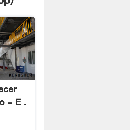
pp
)
acer
o - E .