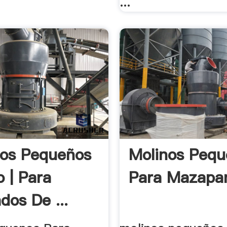
...
llos Pequeños
Molinos Pequ
 | Para
Para Mazapan
dos De ...