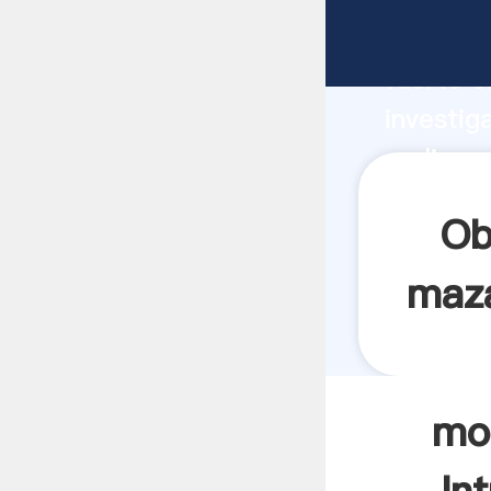
molinos
fuerte c
investig
molinos
valor y 
Ob
maza
mo