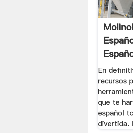
Molino
Españo
Españo
En definit
recursos p
herramien
que te ha
español t
divertida.