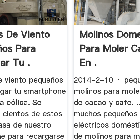
s De Viento
Molinos Dome
os Para
Para Moler C
ar Tu .
En .
e viento pequeños
2014-2-10 · peq
rgar tu smartphone
molinos para mole
a eólica. Se
de cacao y cafe. .
 cientos de estos
muchos pequeños 
asa de nuestro
eléctricos domést
e para recargarse
de molinos para m