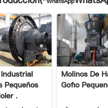
troducción(
WhatsA
Industrial
Molinos De H
s Pequeños
Gofio Pequen
oler .