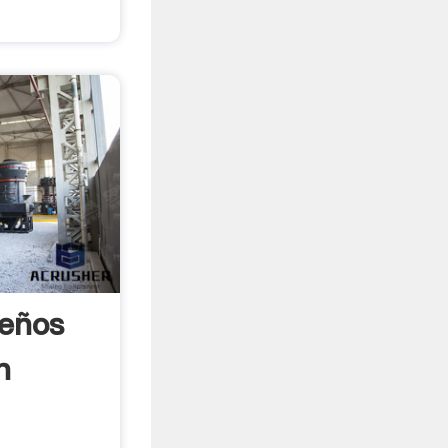
eños
n