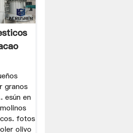
sticos
acao
ueños
r granos
.. esún en
molinos
icos. fotos
oler olivo