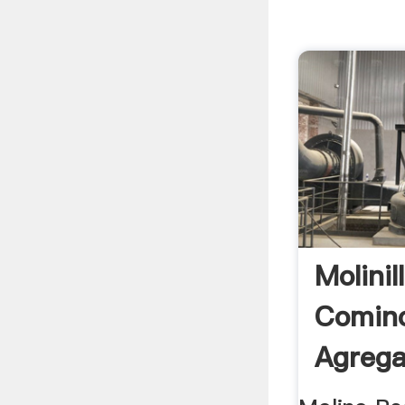
Molini
Comino
Agrega