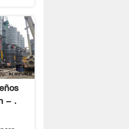
eños
 - .