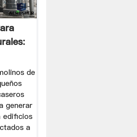
Para
rales:
molinos de
equeños
caseros
ra generar
 edificios
ctados a