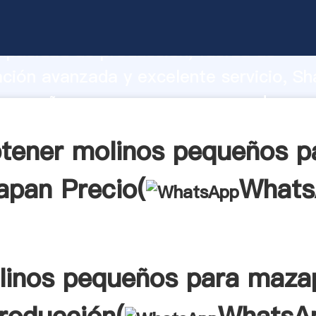
 pequeños para mazapan fabricante Ag
apacidad de producción, fuerza de
ación avanzada y excelente servicio, Sh
 pequeños para mazapan proveedor cre
aporta valores a todos los clientes.
tener molinos pequeños p
pan Precio(
Whats
linos pequeños para maza