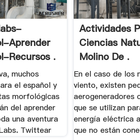
labs-
Actividades 
l-Aprender
Ciencias Natu
l-Recursos .
Molino De .
iva, muchos
En el caso de los 
ara el español y
viento, existen p
tas morfológicas
aerogeneradores 
rán del aprender
que se utilizan pa
oda una aventura
energía eléctrica a
 Labs. Twittear
que no están cone