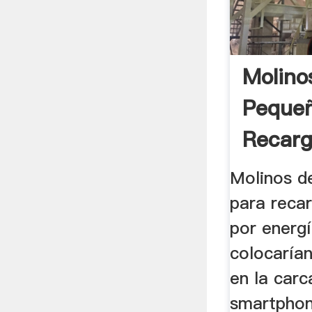
Molino
Pequeñ
Recarg
Molinos d
para reca
por energí
colocarían
en la carc
smartphon