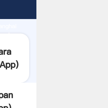
arrando
anghai
a el
ara
App
)
pan