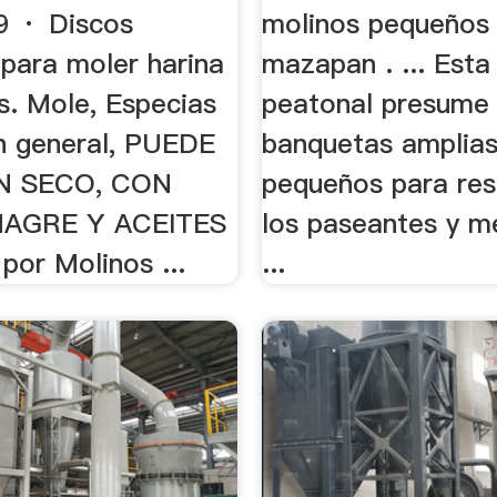
9 · Discos
molinos pequeños
 para moler harina
mazapan . ... Esta 
s. Mole, Especias
peatonal presume
en general, PUEDE
banquetas amplias
N SECO, CON
pequeños para res
NAGRE Y ACEITES
los paseantes y m
por Molinos ...
...