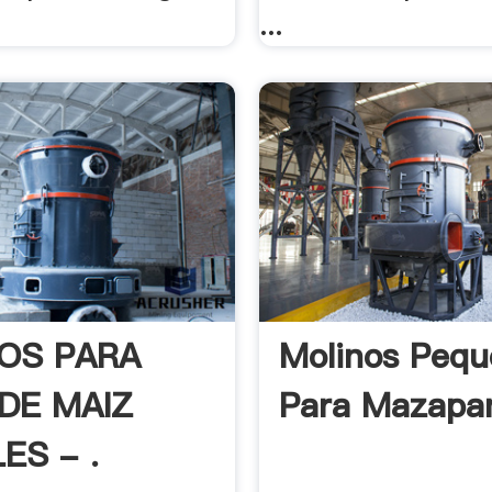
...
OS PARA
Molinos Pequ
DE MAIZ
Para Mazapa
ES - .