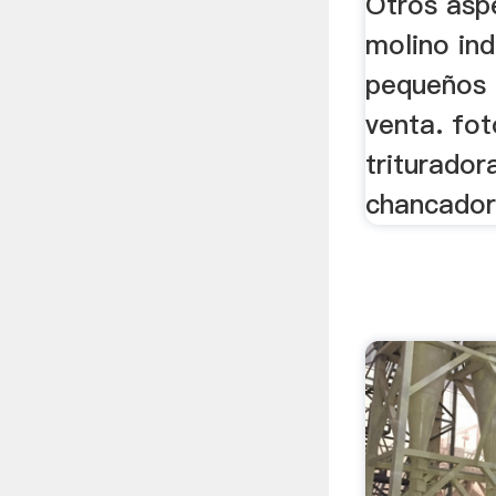
Otros asp
molino ind
pequeños 
venta. fo
triturado
chancadora