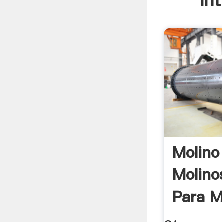
In
Molino 
Molino
Para M