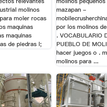
ectos relevantes
molinos pequeños
ustrial molinos
mazapan -
para moler rocas
mobilecrusherchin
tos maquinas
por los molinos de
ras maquinas
. VOCABULARIO 
s de piedras l;
PUEBLO DE MOLI
hacer juegos o . m
molinos para ...