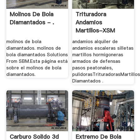
Molinos De Bola
Trituradora
Diamantados - .
Andamios
Martillos-XSM
Trituradora .
molinos de bola
andamios alquiler de
diamantados. molinos de
andamios escaleras silletas
bola diamantados Solutions
martillos hormigoneras
From SBM.Esta página está
armados de defensas
sobre el molinos de bola
pasos peatonales,
diamantados.
pulidorasTrituradorasMartillo
Diamantados .
Carburo Solido 3d
Extremo De Bola