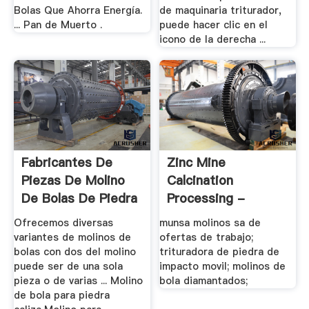
Bolas Que Ahorra Energía.
de maquinaria triturador,
... Pan de Muerto .
puede hacer clic en el
icono de la derecha ...
Fabricantes De
Zinc Mine
Piezas De Molino
Calcination
De Bolas De Piedra
Processing -
Bluegrassmd.us
Ofrecemos diversas
munsa molinos sa de
variantes de molinos de
ofertas de trabajo;
bolas con dos del molino
trituradora de piedra de
puede ser de una sola
impacto movil; molinos de
pieza o de varias ... Molino
bola diamantados;
de bola para piedra