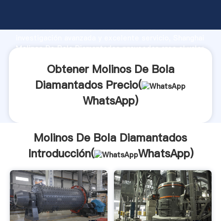
Molinos De Bola Diamantados fabricante Agarrando
fuerte capacidad de producción, fuerza de
investigación avanzada y excelente servicio, Shanghai
Molinos De Bola Diamantados proveedor crea el valor
y aporta valores a todos los clientes.
Obtener Molinos De Bola
Diamantados Precio(
WhatsApp
)
Molinos De Bola Diamantados
Introducción(
WhatsApp
)