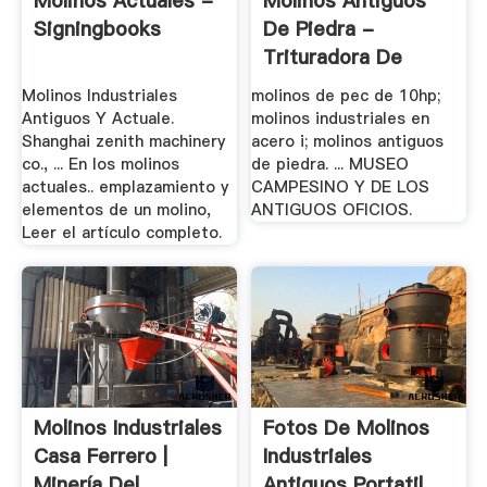
Molinos Actuales -
Molinos Antiguos
Signingbooks
De Piedra -
Trituradora De
Cono
Molinos Industriales
molinos de pec de 10hp;
Antiguos Y Actuale.
molinos industriales en
Shanghai zenith machinery
acero i; molinos antiguos
co., ... En los molinos
de piedra. ... MUSEO
actuales.. emplazamiento y
CAMPESINO Y DE LOS
elementos de un molino,
ANTIGUOS OFICIOS.
Leer el artículo completo.
Molinos Industriales
Fotos De Molinos
Casa Ferrero |
Industriales
Minería Del .
Antiguos Portatil ...