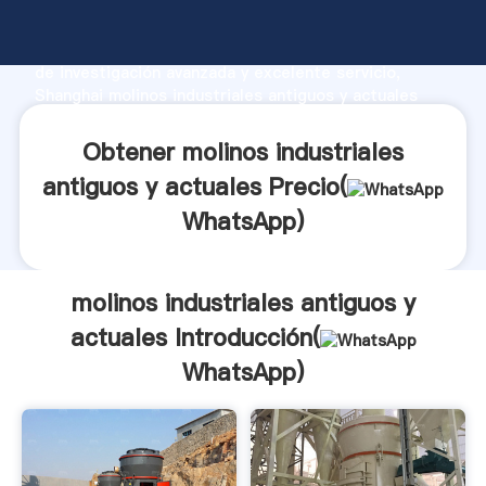
molinos industriales antiguos y actuales fabricante
Agarrando fuerte capacidad de producción, fuerza
de investigación avanzada y excelente servicio,
Shanghai molinos industriales antiguos y actuales
proveedor crea el valor y aporta valores a todos los
clientes.
Obtener molinos industriales
antiguos y actuales Precio(
WhatsApp
)
molinos industriales antiguos y
actuales Introducción(
WhatsApp
)