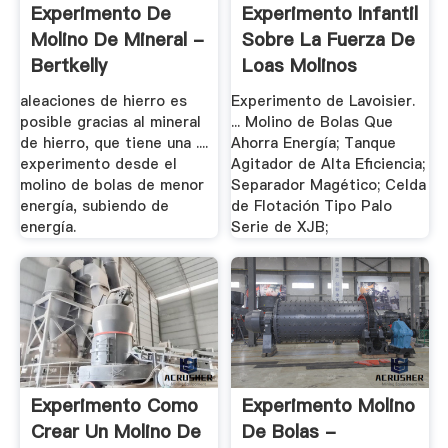
Experimento De
Experimento Infantil
Molino De Mineral -
Sobre La Fuerza De
Bertkelly
Loas Molinos
aleaciones de hierro es
Experimento de Lavoisier.
posible gracias al mineral
... Molino de Bolas Que
de hierro, que tiene una ....
Ahorra Energía; Tanque
experimento desde el
Agitador de Alta Eficiencia;
molino de bolas de menor
Separador Magético; Celda
energía, subiendo de
de Flotación Tipo Palo
energía.
Serie de XJB;
Experimento Como
Experimento Molino
Crear Un Molino De
De Bolas -