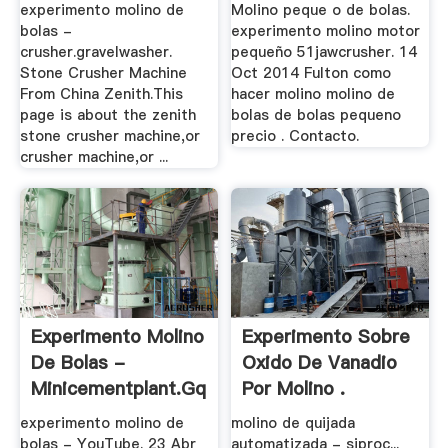
experimento molino de
Molino peque o de bolas.
bolas -
experimento molino motor
crusher.gravelwasher.
pequeño 51jawcrusher. 14
Stone Crusher Machine
Oct 2014 Fulton como
From China Zenith.This
hacer molino molino de
page is about the zenith
bolas de bolas pequeno
stone crusher machine,or
precio . Contacto.
crusher machine,or ...
Experimento Molino
Experimento Sobre
De Bolas -
Oxido De Vanadio
Minicementplant.gq
Por Molino .
experimento molino de
molino de quijada
bolas - YouTube. 23 Abr
automatizada - siproc...