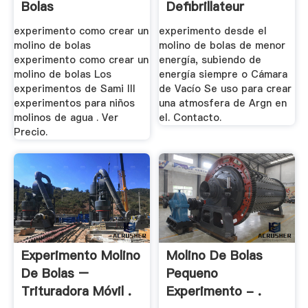
Bolas
Defibrillateur
experimento como crear un
experimento desde el
molino de bolas
molino de bolas de menor
experimento como crear un
energía, subiendo de
molino de bolas Los
energía siempre o Cámara
experimentos de Sami III
de Vacío Se uso para crear
experimentos para niños
una atmosfera de Argn en
molinos de agua . Ver
el. Contacto.
Precio.
Experimento Molino
Molino De Bolas
De Bolas –
Pequeno
Trituradora Móvil .
Experimento - .