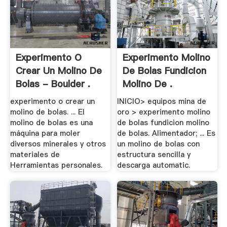
Experimento O
Experimento Molino
Crear Un Molino De
De Bolas Fundicion
Bolas - Boulder .
Molino De .
experimento o crear un
INICIO> equipos mina de
molino de bolas. ... El
oro > experimento molino
molino de bolas es una
de bolas fundicion molino
máquina para moler
de bolas. Alimentador; ... Es
diversos minerales y otros
un molino de bolas con
materiales de
estructura sencilla y
Herramientas personales.
descarga automatic.