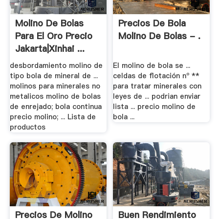
Molino De Bolas
Precios De Bola
Para El Oro Precio
Molino De Bolas - .
Jakarta|Xinhai ...
desbordamiento molino de
El molino de bola se ...
tipo bola de mineral de ...
celdas de flotación nº **
molinos para minerales no
para tratar minerales con
metalicos molino de bolas
leyes de ... podrian enviar
de enrejado; bola continua
lista ... precio molino de
precio molino; ... Lista de
bola ...
productos
Precios De Molino
Buen Rendimiento