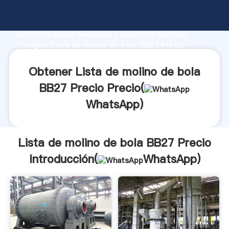
Lista de molino de bola BB27 Precio fabricante
Agarrando fuerte capacidad de producción, fuerza
de investigación avanzada y excelente servicio,
Shanghai Lista de molino de bola BB27 Precio
proveedor crea el valor y aporta valores a todos los
clientes.
Obtener Lista de molino de bola
BB27 Precio Precio(
WhatsApp
)
Lista de molino de bola BB27 Precio
Introducción(
WhatsApp
)