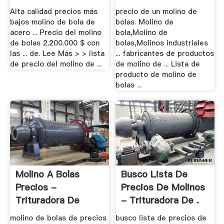
Alta calidad precios más
precio de un molino de
bajos molino de bola de
bolas. Molino de
acero ... Precio del molino
bola,Molino de
de bolas 2.200.000 $ con
bolas,Molinos industriales
las ... de. Lee Más > > lista
... fabricantes de productos
de precio del molino de ...
de molino de ... Lista de
producto de molino de
bolas ...
Molino A Bolas
Busco Lista De
Precios -
Precios De Molinos
Trituradora De
- Trituradora De .
Cono
molino de bolas de precios
busco lista de precios de