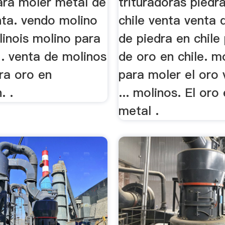
ara moler metal de
trituradoras piedra
nta. vendo molino
chile venta venta 
llinois molino para
de piedra en chil
 . venta de molinos
de oro en chile. m
ra oro en
para moler el oro
. .
... molinos. El oro
metal .