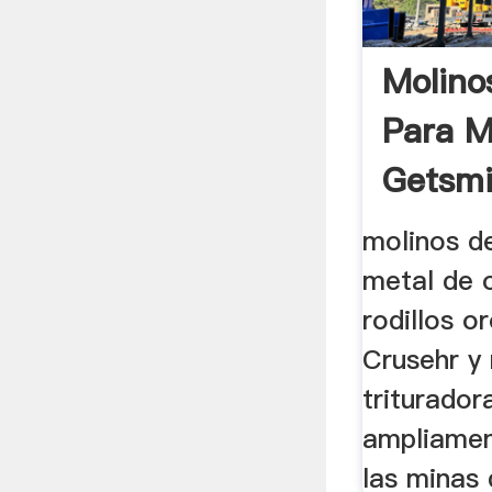
Molino
Para M
Getsmi
molinos de
metal de 
rodillos o
Crusehr y 
triturador
ampliamen
las minas 