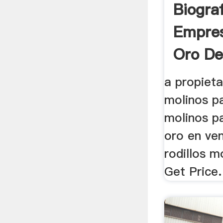
Biogra
Empres
Oro D
a propieta
molinos p
molinos p
oro en ve
rodillos m
Get Price.