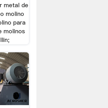
r metal de
do molino
olino para
e molinos
lin;