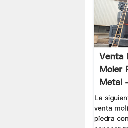
Venta 
Moler 
Metal -
La siguien
venta mol
piedra co