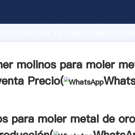
para moler metal de oro venta fabrica
o fuerte capacidad de producción, fue
ación avanzada y excelente servicio, Sh
para moler metal de oro venta proveed
 y aporta valores a todos los clientes.
er molinos para moler me
venta Precio(
What
os para moler metal de oro