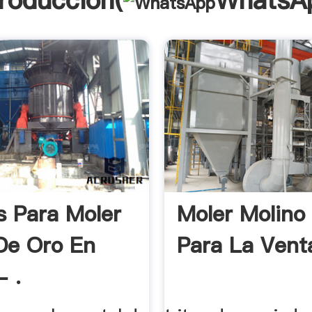
troducción(
WhatsA
s Para Moler
Moler Molino
De Oro En
Para La Venta
- .