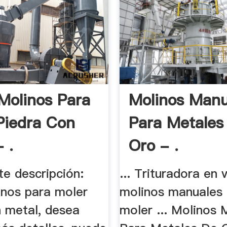
Molinos Para
Molinos Manu
Piedra Con
Para Metales
 .
Oro - .
te descripción:
... Trituradora en 
inos para moler
molinos manuales
n metal, desea
moler ... Molinos