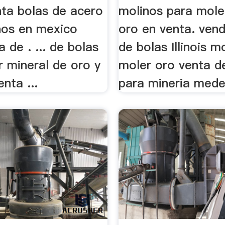
nta bolas de acero
molinos para mole
nos en mexico
oro en venta. ven
a de . ... de bolas
de bolas Illinois m
r mineral de oro y
moler oro venta d
enta ...
para mineria medel