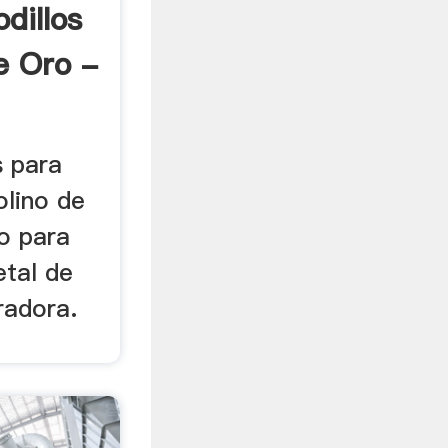
dillos
e Oro -
s para
olino de
no para
etal de
radora.