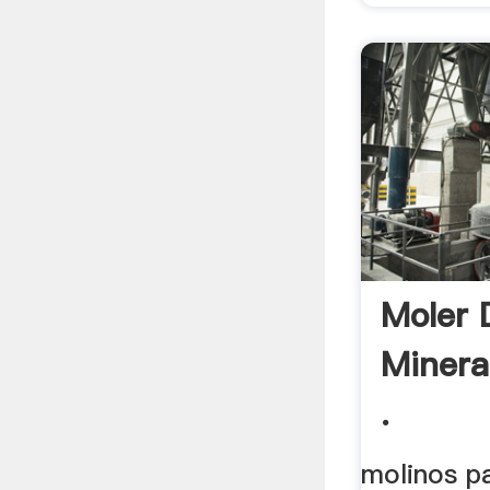
Moler 
Minera
.
molinos p