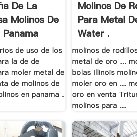
fia De La
Molinos De Ro
a Molinos De
Para Metal D
e Panama
Water .
rios de uso de los
molinos de rodillo
ara la de de
metal de oro ... m
ara moler metal de
bolas Illinois moli
nta de molinos de
moler oro en ... m
olinos en panama .
oro en venta Tritu
molinos para ...