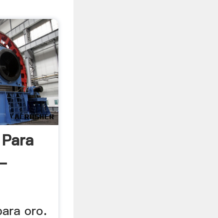
 Para
 -
para oro.