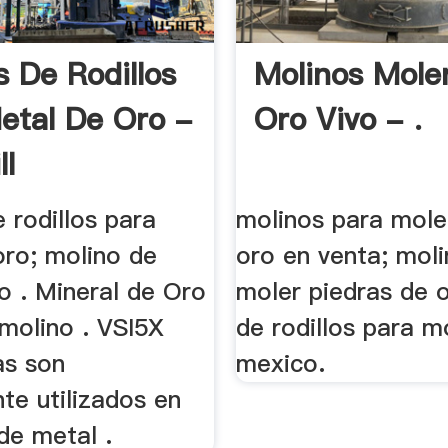
s De Rodillos
Molinos Mole
etal De Oro -
Oro Vivo - .
ll
 rodillos para
molinos para mole
oro; molino de
oro en venta; mol
ro . Mineral de Oro
moler piedras de o
molino . VSI5X
de rodillos para m
as son
mexico.
te utilizados en
de metal .