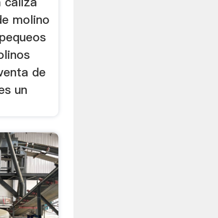
 caliza
de molino
e pequeos
olinos
 venta de
 es un