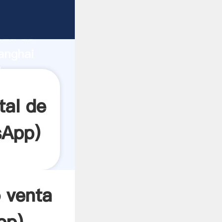
nte
rza de
anghai
or crea
tal de
sApp
)
 venta