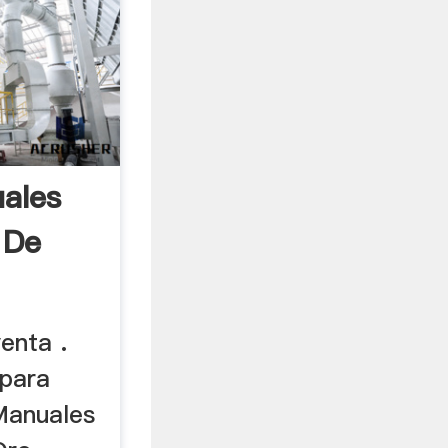
ales
 De
venta .
 para
 Manuales