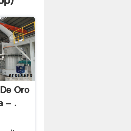
pp
)
 De Oro
 - .