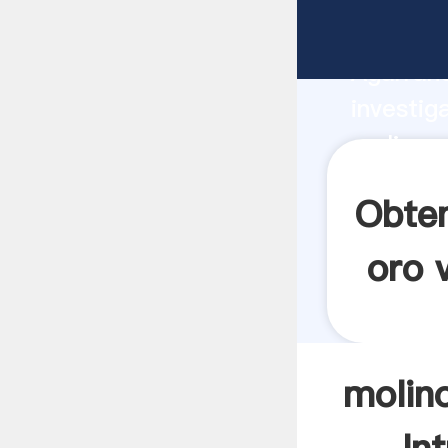
molinos 
Agarrand
investig
molinos 
el valor
Obten
oro 
molin