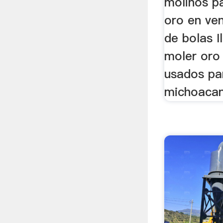
molinos p
oro en ve
de bolas I
moler oro
usados pa
michoacan