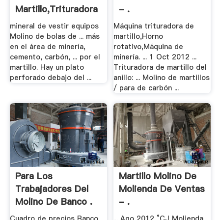
Martillo,Trituradora
- .
De .
mineral de vestir equipos
Máquina trituradora de
Molino de bolas de ... más
martillo,Horno
en el área de minería,
rotativo,Máquina de
cemento, carbón, ... por el
minería. ... 1 Oct 2012 ...
martillo. Hay un plato
Trituradora de martillo del
perforado debajo del ...
anillo: ... Molino de martillos
/ para de carbón ...
Para Los
Martillo Molino De
Trabajadores Del
Molienda De Ventas
Molino De Banco .
- .
Cuadro de precios Banco
... Ago 2012 °CJ Molienda