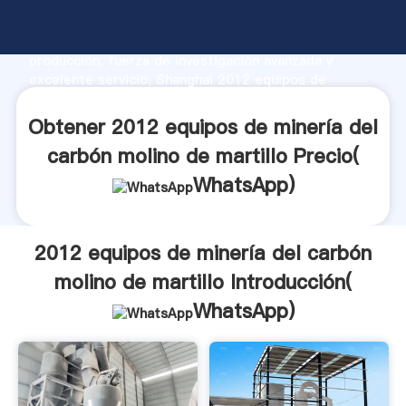
2012 equipos de minería del carbón molino de
martillo fabricante Agarrando fuerte capacidad de
producción, fuerza de investigación avanzada y
excelente servicio, Shanghai 2012 equipos de
minería del carbón molino de martillo proveedor crea
el valor y aporta valores a todos los clientes.
Obtener 2012 equipos de minería del
carbón molino de martillo Precio(
WhatsApp
)
2012 equipos de minería del carbón
molino de martillo Introducción(
WhatsApp
)