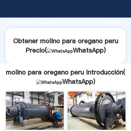
molino para oregano peru fabricante Agarrando
fuerte capacidad de producción, fuerza de
investigación avanzada y excelente servicio, Shanghai
molino para oregano peru proveedor crea el valor y
aporta valores a todos los clientes.
Obtener molino para oregano peru
Precio(
WhatsApp
)
molino para oregano peru Introducción(
WhatsApp
)