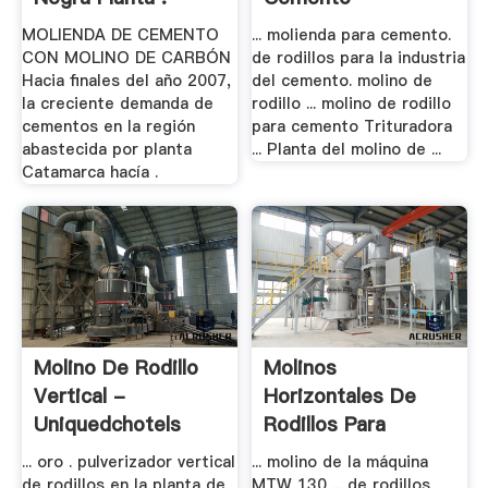
MOLIENDA DE CEMENTO
... molienda para cemento.
CON MOLINO DE CARBÓN
de rodillos para la industria
Hacia finales del año 2007,
del cemento. molino de
la creciente demanda de
rodillo ... molino de rodillo
cementos en la región
para cemento Trituradora
abastecida por planta
... Planta del molino de ...
Catamarca hacía .
Molino De Rodillo
Molinos
Vertical -
Horizontales De
Uniquedchotels
Rodillos Para
Cemento
... oro . pulverizador vertical
... molino de la máquina
de rodillos en la planta de
MTW 130 ... de rodillos