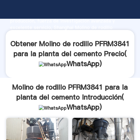
Molino de rodillo PFRM3841 para la planta del
cemento fabricante Agarrando fuerte capacidad de
producción, fuerza de investigación avanzada y
excelente servicio, Shanghai Molino de rodillo
PFRM3841 para la planta del cemento proveedor
crea el valor y aporta valores a todos los clientes.
Obtener Molino de rodillo PFRM3841
para la planta del cemento Precio(
WhatsApp
)
Molino de rodillo PFRM3841 para la
planta del cemento Introducción(
WhatsApp
)