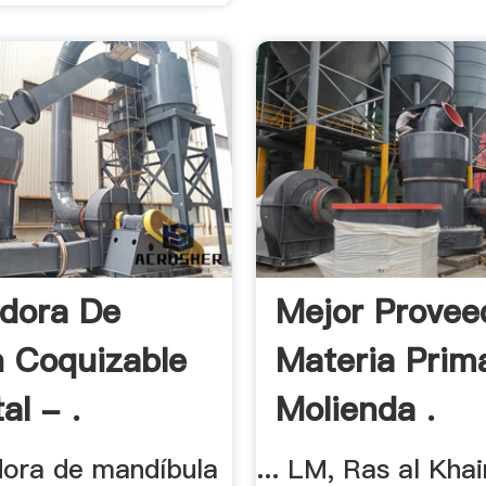
adora De
Mejor Provee
 Coquizable
Materia Prim
al - .
Molienda .
adora de mandíbula
... LM, Ras al Kha