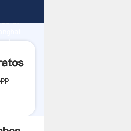
icante
rza de
anghai
eedor
es.
ratos