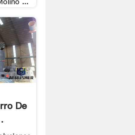
olino ...
erro De
.