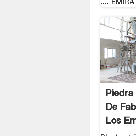
.... EMIRA
Piedra
De Fab
Los Em