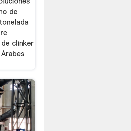
oluciones
ino de
 tonelada
ere
de clinker
s Árabes