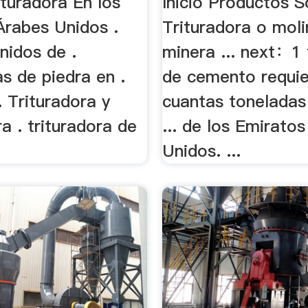
ituradora En los
Inicio Productos S
Árabes Unidos .
Trituradora o mol
nidos de .
minera ... next：1
as de piedra en .
de cemento requi
. Trituradora y
cuantas toneladas 
a . trituradora de
... de los Emirato
Unidos. ...