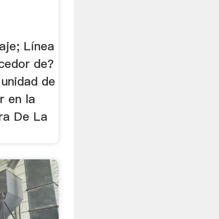
aje; Línea
cedor de?
. unidad de
r en la
ora De La