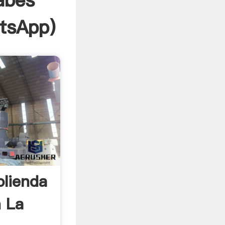
abes
tsApp
)
lienda
n La