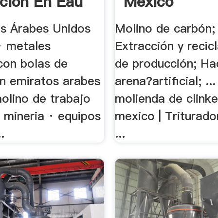
acion En Eau
Mexico
os Árabes Unidos
Molino de carbón;
 · metales
Extracción y recicl
con bolas de
de producción; Ha
n emiratos arabes
arena?artificial; ..
olino de trabajo
molienda de clinke
 mineria · equipos
mexico | Triturad
.
...