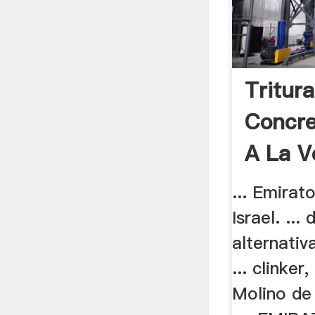
Tritur
Concre
A La V
...
... Emirat
Israel. ..
alternativ
... clinker,
Molino de 