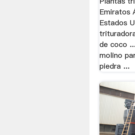
Plantas tr
Emiratos 
Estados U
triturador
de coco ..
molino par
piedra ...