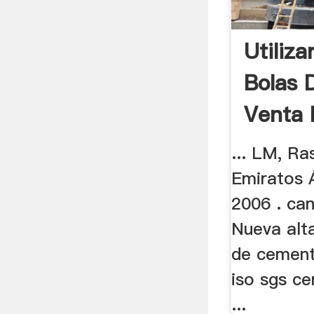
Utiliza
Bolas 
Venta 
... LM, Ra
Emiratos 
2006 . can
Nueva alta
de cement
iso sgs ce
...