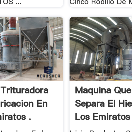
TOS ...
Cinco Rodillo De M
 Trituradora
Maquina Que
ricacion En
Separa El Hi
iratos .
Los Emiratos 