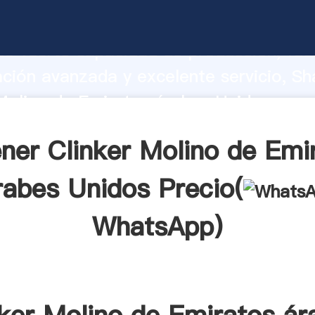
Molino de Emiratos árabes Unidos fabr
o fuerte capacidad de producción, fue
ación avanzada y excelente servicio, Sh
Molino de Emiratos árabes Unidos prov
valor y aporta valores a todos los client
ner Clinker Molino de Emi
rabes Unidos Precio(
WhatsApp
)