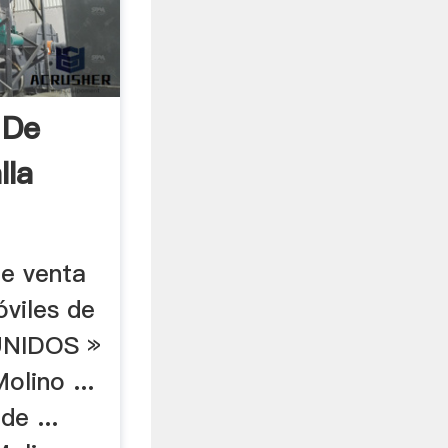
 De
lla
 de venta
óviles de
UNIDOS »
olino ...
de ...