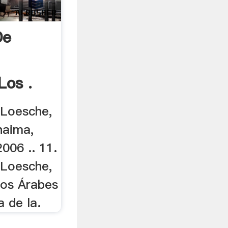
De
Los .
 Loesche,
haima,
006 .. 11.
 Loesche,
tos Árabes
a de la.