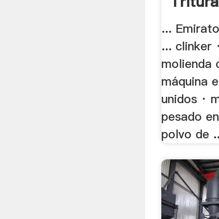
Tritur
... Emirat
... clinker
molienda 
máquina e
unidos · m
pesado en
polvo de ..