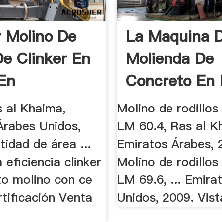
r Molino De
La Maquina 
De Clinker En
Molienda De
En
Concreto En 
s al Khaima,
Molino de rodillos
Árabes Unidos,
LM 60.4, Ras al K
tidad de área ...
Emiratos Árabes, 2
 eficiencia clinker
Molino de rodillos
o molino con ce
LM 69.6, ... Emira
rtificación Venta
Unidos, 2009. Vist