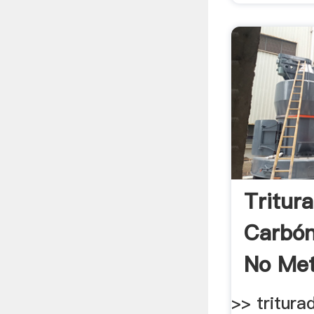
Tritur
Carbón
No Met
>> tritur