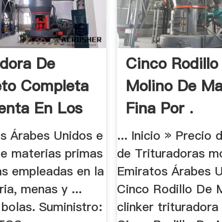
adora De
Cinco Rodillo
to Completa
Molino De Ma
enta En Los
Fina Por .
os Árabes Unidos e
... Inicio » Precio
. de materias primas
de Trituradoras m
as empleadas en la
Emiratos Árabes 
 ria, menas y ...
Cinco Rodillo De M
bolas. Suministro:
clinker trituradora 