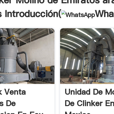
nker Molino de Emiratos ár
 Introducción(
Wha
k Venta
Unidad De Mo
s De
De Clinker E