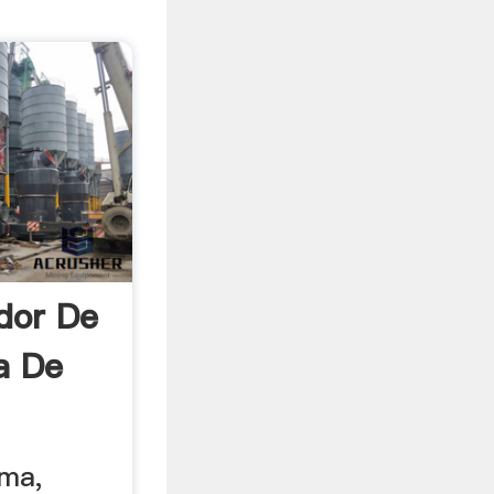
dor De
a De
ima,