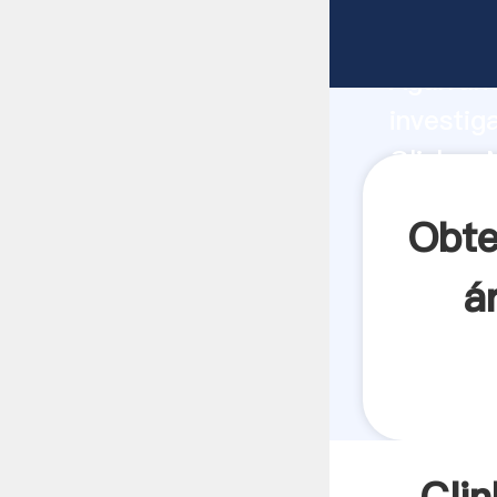
Clinker 
Agarrand
investig
Clinker 
crea el 
Obte
á