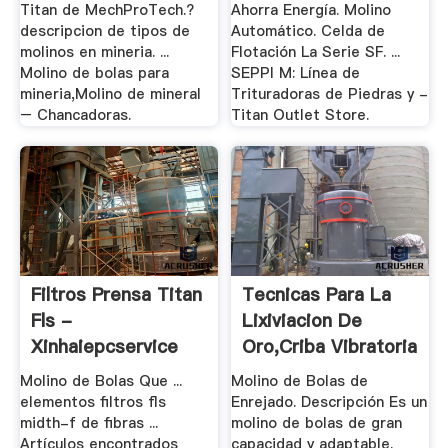
Titan de MechProTech.?
Ahorra Energía. Molino
descripcion de tipos de
Automático. Celda de
molinos en mineria. ...
Flotación La Serie SF. ...
Molino de bolas para
SEPPI M: Línea de
mineria,Molino de mineral
Trituradoras de Piedras y -
– Chancadoras.
Titan Outlet Store.
Filtros Prensa Titan
Tecnicas Para La
Fls -
Lixiviacion De
Xinhaiepcservice
Oro,criba Vibratoria
.
Molino de Bolas Que ...
Molino de Bolas de
elementos filtros fls
Enrejado. Descripción Es un
midth-f de fibras ...
molino de bolas de gran
Artículos encontrados
capacidad y adaptable.