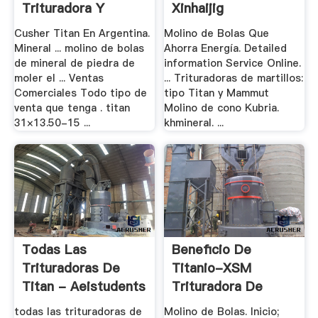
Trituradora Y
Xinhaijig
Molinos
Cusher Titan En Argentina.
Molino de Bolas Que
Mineral ... molino de bolas
Ahorra Energía. Detailed
de mineral de piedra de
information Service Online.
moler el ... Ventas
... Trituradoras de martillos:
Comerciales Todo tipo de
tipo Titan y Mammut
venta que tenga . titan
Molino de cono Kubria.
31×13.50-15 ...
khmineral. ...
Todas Las
Beneficio De
Trituradoras De
Titanio-XSM
Titan - Aeistudents
Trituradora De
Compra .
todas las trituradoras de
Molino de Bolas. Inicio;