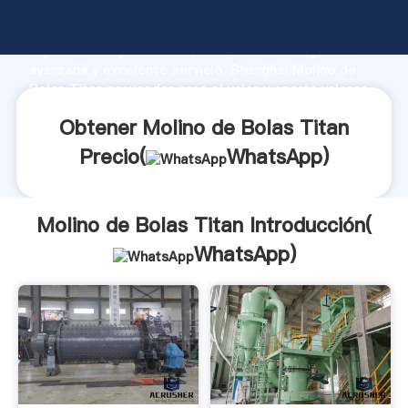
Molino de Bolas Titan fabricante Agarrando fuerte
capacidad de producción, fuerza de investigación
avanzada y excelente servicio, Shanghai Molino de
Bolas Titan proveedor crea el valor y aporta valores
a todos los clientes.
Obtener Molino de Bolas Titan
Precio(
WhatsApp
)
Molino de Bolas Titan Introducción(
WhatsApp
)