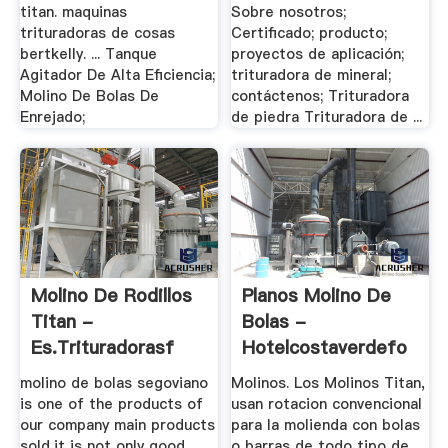
titan. maquinas
Sobre nosotros;
trituradoras de cosas
Certificado; producto;
bertkelly. ... Tanque
proyectos de aplicación;
Agitador De Alta Eficiencia;
trituradora de mineral;
Molino De Bolas De
contáctenos; Trituradora
Enrejado;
de piedra Trituradora de ...
Molino De Rodillos
Planos Molino De
Titan -
Bolas -
Es.trituradorasf
Hotelcostaverdefo
molino de bolas segoviano
Molinos. Los Molinos Titan,
is one of the products of
usan rotacion convencional
our company main products
para la molienda con bolas
sold,it is not only good
o barras de todo tipo de