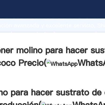
ara hacer sustrato de coco fabricante
o fuerte capacidad de producción, fue
ación avanzada y excelente servicio, Sh
ara hacer sustrato de coco proveedor 
aporta valores a todos los clientes.
ner molino para hacer sus
coco Precio(
Whats
no para hacer sustrato de