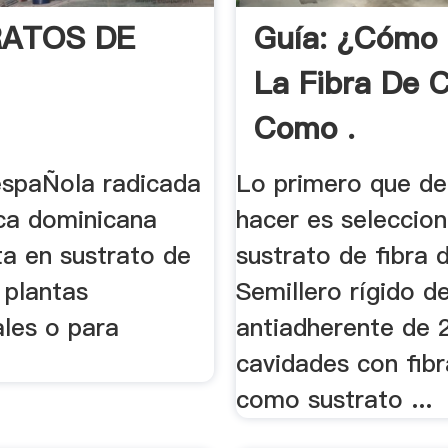
ATOS DE
Guía: ¿Cómo U
La Fibra De 
Como .
spaÑola radicada
Lo primero que d
ica dominicana
hacer es seleccion
ta en sustrato de
sustrato de fibra d
 plantas
Semillero rígido d
les o para
antiadherente de 
cavidades con fib
como sustrato ...