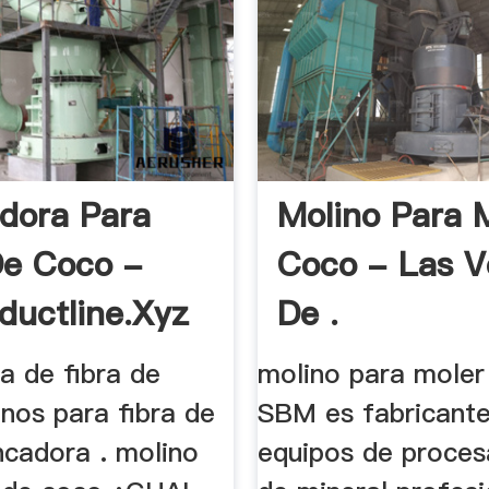
adora Para
Molino Para M
De Coco -
Coco - Las V
ductline.xyz
De .
a de fibra de
molino para moler
nos para fibra de
SBM es fabricant
cadora . molino
equipos de proce