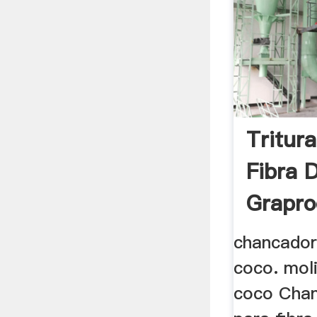
Tritur
Fibra 
Grapro
chancador
coco. moli
coco Chan