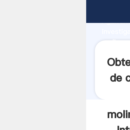
molino p
Agarrand
investig
molino p
valor y 
Obte
de 
moli