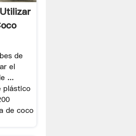
tilizar
Coco
ebes de
ar el
e ...
e plástico
200
ra de coco