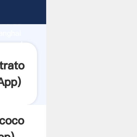
rza de
anghai
crea el
trato
App
)
 coco