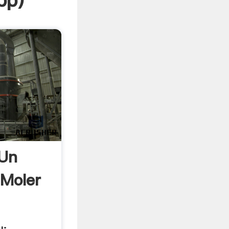
pp
)
Un
 Moler