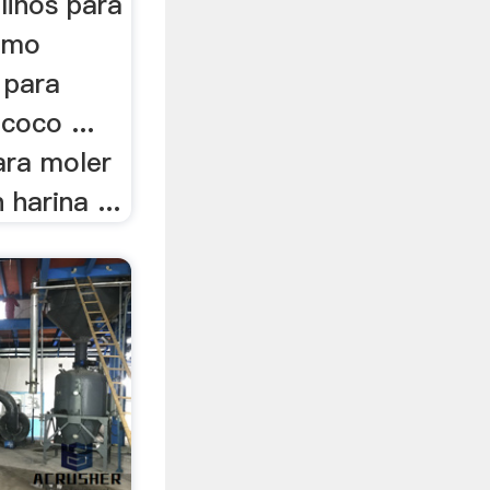
linos para
como
 para
coco ...
ara moler
harina ...