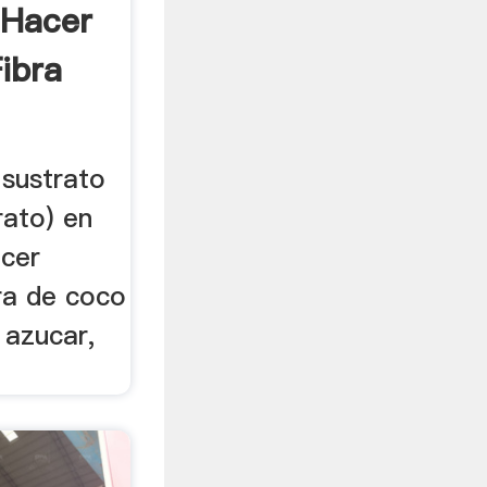
 Hacer
ibra
 sustrato
rato) en
acer
ra de coco
 azucar,