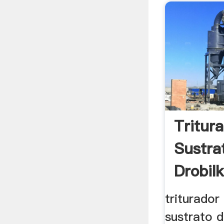
Tritur
Sustra
Drobil
triturador
sustrato d