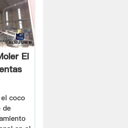
oler El
entas
 el coco
e de
samiento