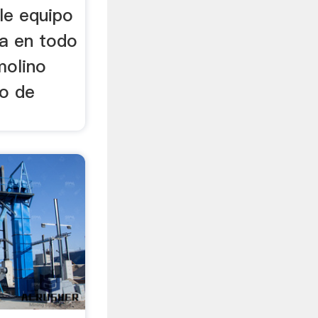
le equipo
ía en todo
molino
to de