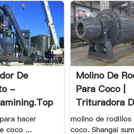
ador De
Molino De Rod
to -
Para Coco |
kamining.top
Trituradora D
 para hacer
molino de rodillos
e coco ...
coco. Shangai sum