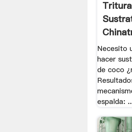
Tritur
Sustra
Chinat
Necesito 
hacer sus
de coco ¿
Resultado
mecanismo
espalda: ..