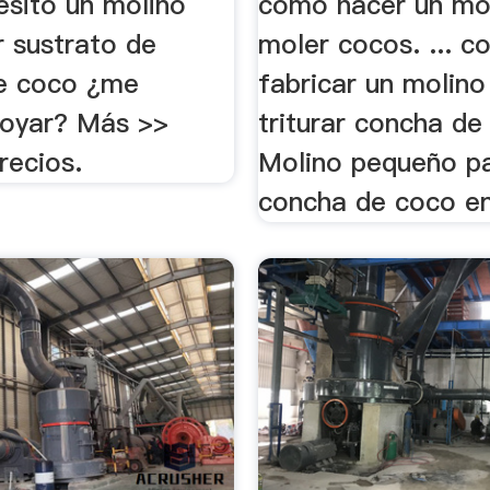
esito un molino
como hacer un mo
r sustrato de
moler cocos. ... 
e coco ¿me
fabricar un molino
oyar? Más >>
triturar concha de 
recios.
Molino pequeño p
concha de coco en 