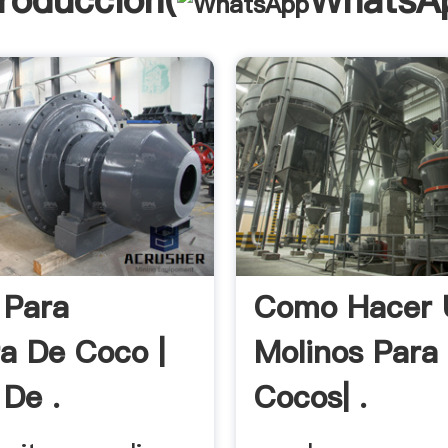
troducción(
WhatsA
 Para
Como Hacer 
a De Coco |
Molinos Para
 De .
Cocos| .