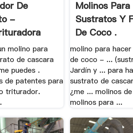
ador De
Molinos Para
to -
Sustratos Y F
rituradora
De Coco .
un molino para
molino para hacer
trato de cascara
de coco - ... (sust
me puedes .
Jardín y ... para h
s de patentes para
sustrato de casca
 triturador.
¿me ... molinos de
.
molinos para ...