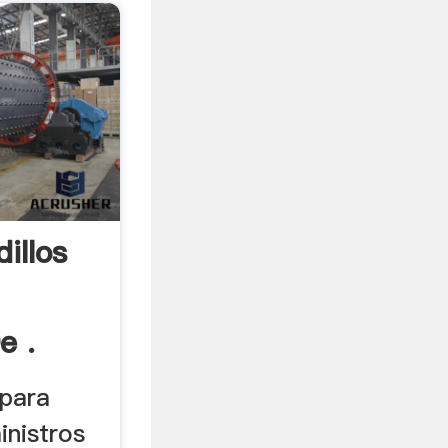
illos
e .
 para
inistros