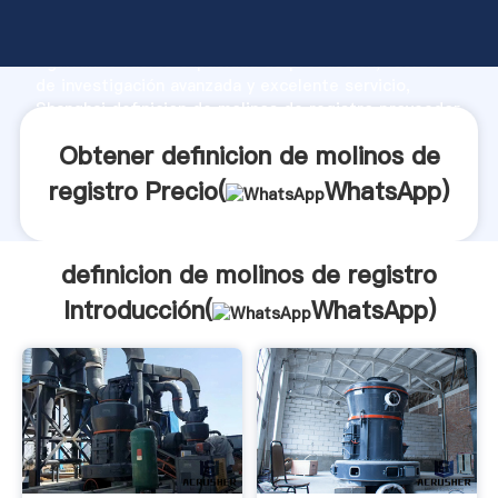
definicion de molinos de registro fabricante
Agarrando fuerte capacidad de producción, fuerza
de investigación avanzada y excelente servicio,
Shanghai definicion de molinos de registro proveedor
crea el valor y aporta valores a todos los clientes.
Obtener definicion de molinos de
registro Precio(
WhatsApp
)
definicion de molinos de registro
Introducción(
WhatsApp
)